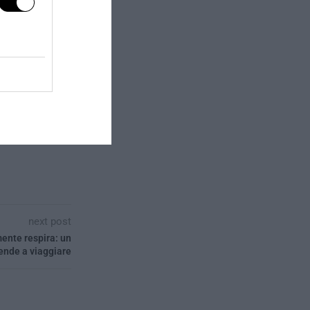
next post
mente respira: un
rende a viaggiare