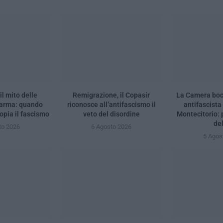
il mito delle
Remigrazione, il Copasir
La Camera bocc
Parma: quando
riconosce all’antifascismo il
antifascista
opia il fascismo
veto del disordine
Montecitorio:
de
to 2026
6 Agosto 2026
5 Agos