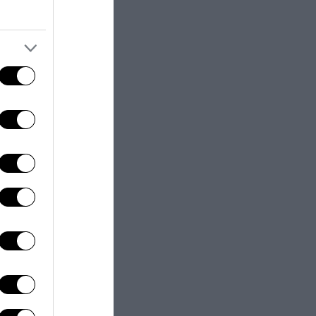
ortamento del
n, interviene
, che parla di
er le gare
, non