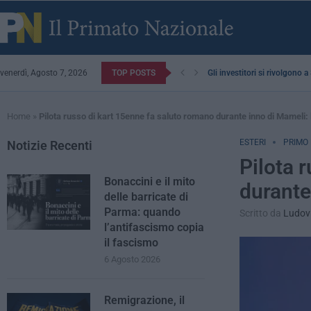
venerdì, Agosto 7, 2026
TOP POSTS
Gli investitori si rivolgono 
Home
»
Pilota russo di kart 15enne fa saluto romano durante inno di Mameli: 
ESTERI
PRIMO
Notizie Recenti
Pilota 
Bonaccini e il mito
durante
delle barricate di
Parma: quando
Scritto da
Ludovi
l’antifascismo copia
il fascismo
6 Agosto 2026
Remigrazione, il