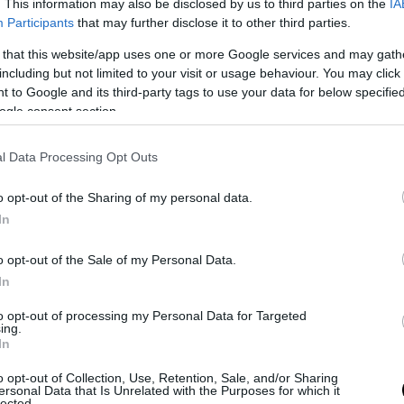
. This information may also be disclosed by us to third parties on the
IA
 dell’inno di Mameli.
Immediata la “ferma condanna” da parte dell’A
Participants
that may further disclose it to other third parties.
omportamento deplorevole
. Domani – scrive l’Aci, inviando anche un
aina – si terrà una giunta straordinaria per prendere provvedimenti 
 that this website/app uses one or more Google services and may gath
to deplorevole del pilota russo Artyom Severyukhin”.
Ora per il 15
including but not limited to your visit or usage behaviour. You may click 
ciplinare, e si valuta anche il ritiro della licenza italiana
.
 to Google and its third-party tags to use your data for below specifi
ogle consent section.
l Data Processing Opt Outs
o opt-out of the Sharing of my personal data.
In
o opt-out of the Sale of my Personal Data.
In
to opt-out of processing my Personal Data for Targeted
ing.
In
edese Ward Racing lo licenzia: “Ci vergogniam
o opt-out of Collection, Use, Retention, Sale, and/or Sharing
ersonal Data that Is Unrelated with the Purposes for which it
ente”
lected.