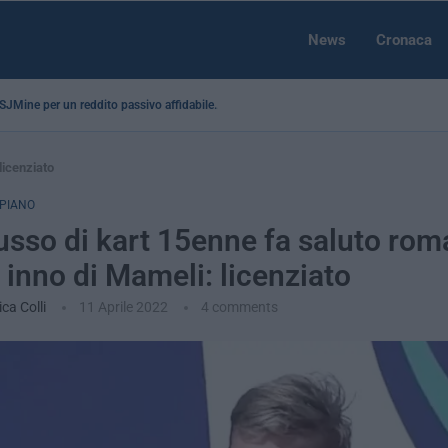
News
Cronaca
a SJMine per un reddito passivo affidabile...
licenziato
 PIANO
russo di kart 15enne fa saluto ro
 inno di Mameli: licenziato
ca Colli
11 Aprile 2022
4 comments