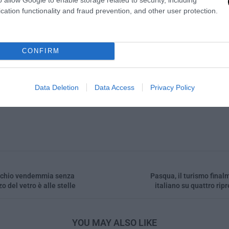
cation functionality and fraud prevention, and other user protection.
0
CONFIRM
LUDOVICA COLLI
Data Deletion
Data Access
Privacy Policy
rischio vendemmia senza
Pasqua, il turismo final
zo del vetro è alle stelle
italiano su quattro rip
YOU MAY ALSO LIKE