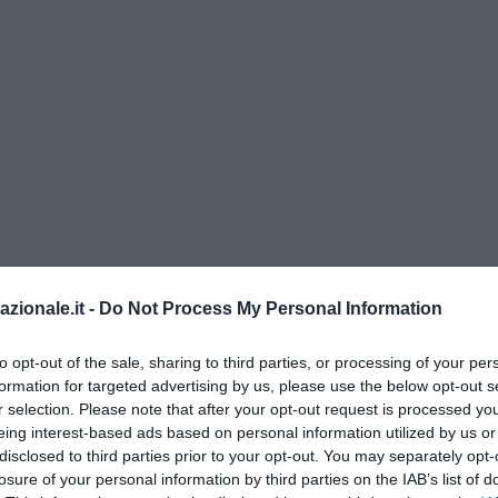
azionale.it -
Do Not Process My Personal Information
to opt-out of the sale, sharing to third parties, or processing of your per
kart russo 15enne fa il saluto romano alla prem
formation for targeted advertising by us, please use the below opt-out s
 bufera
r selection. Please note that after your opt-out request is processed y
eing interest-based ads based on personal information utilized by us or
della premiazione della gara in Portogallo, si vede il giovane pilota
disclosed to third parties prior to your opt-out. You may separately opt-
te il petto e poi saluta a braccio teso, scoppiando subito dopo a ride
losure of your personal information by third parties on the IAB’s list of