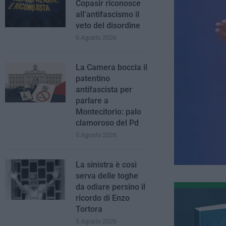
Copasir riconosce
all’antifascismo il
veto del disordine
6 Agosto 2026
La Camera boccia il
patentino
antifascista per
parlare a
Montecitorio: palo
clamoroso del Pd
5 Agosto 2026
La sinistra è così
serva delle toghe
da odiare persino il
ricordo di Enzo
Tortora
5 Agosto 2026