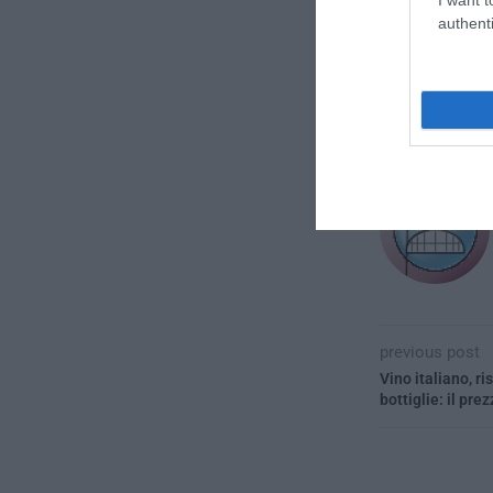
authenti
CONVIDIDI
previous post
Vino italiano, 
bottiglie: il prez