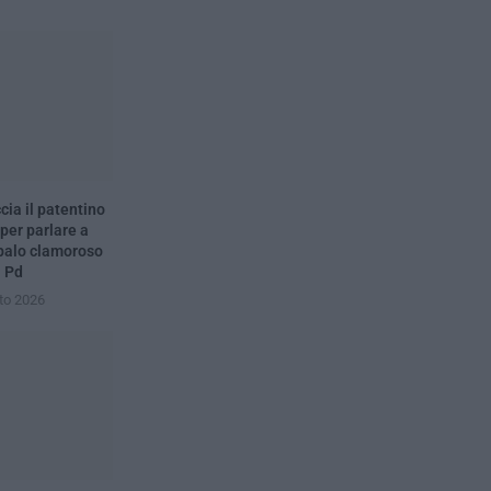
ia il patentino
 per parlare a
 palo clamoroso
l Pd
to 2026