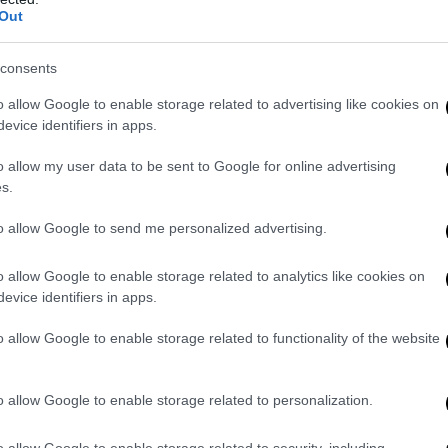
Out
acing lo ha licenziato. “Ci vergogniamo profondamente per il comp
Così il team svedese di kart per il quale ha corso e vinto Severyukhi
consents
ista”, denunciato dalla tv di opposizione bielorussa
Nexta Tv
. Il team
o allow Google to enable storage related to advertising like cookies on
 personale”, annuncia la volontà “di
porre termine al suo contratto p
evice identifiers in apps.
ossibile continuare la cooperazione con Severyukhin”.
o allow my user data to be sent to Google for online advertising
s.
to allow Google to send me personalized advertising.
o allow Google to enable storage related to analytics like cookies on
evice identifiers in apps.
o allow Google to enable storage related to functionality of the website
o allow Google to enable storage related to personalization.
o allow Google to enable storage related to security, including