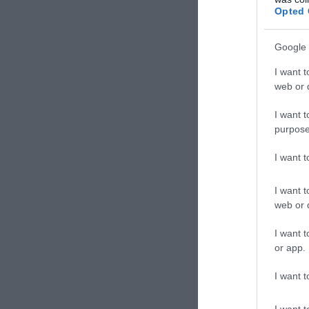
Opted 
Intanto Ward R
nostro pilota”. 
Google 
sul “saluto naz
I want t
“azioni a titolo
web or d
ritenendo più p
I want t
Ludovica Colli
purpose
I want 
I want t
web or d
I want t
or app.
I want t
I want t