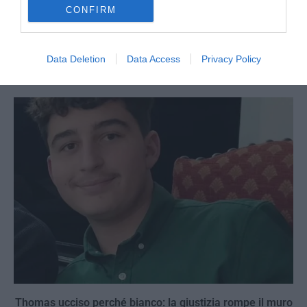
CONFIRM
Berlino, l’islamismo colpisce il Pride: il perpetuo
fallimento dell’integrazione
Data Deletion
Data Access
Privacy Policy
27 Luglio 2026
Thomas ucciso perché bianco: la giustizia rompe il muro