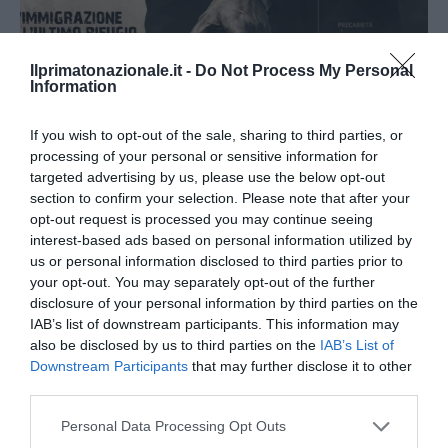
Ilprimatonazionale.it -
Do Not Process My Personal
Information
If you wish to opt-out of the sale, sharing to third parties, or
processing of your personal or sensitive information for
targeted advertising by us, please use the below opt-out
section to confirm your selection. Please note that after your
opt-out request is processed you may continue seeing
interest-based ads based on personal information utilized by
us or personal information disclosed to third parties prior to
L’immigrazione è l’ultimo rifugio degli incapaci: contro
your opt-out. You may separately opt-out of the further
l’economia delle braccia
disclosure of your personal information by third parties on the
IAB’s list of downstream participants. This information may
27 Luglio 2026
also be disclosed by us to third parties on the
IAB’s List of
Downstream Participants
that may further disclose it to other
third parties.
Please note that this website/app uses one or more Google
Personal Data Processing Opt Outs
services and may gather and store information including but