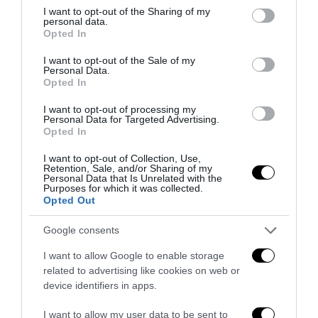
not limited to your visit or usage behaviour. You may click to
I want to opt-out of the Sharing of my
personal data.
grant or deny consent to Google and its third-party tags to
Opted In
use your data for below specified purposes in below Google
consent section.
I want to opt-out of the Sale of my
Personal Data.
Opted In
I want to opt-out of processing my
Personal Data for Targeted Advertising.
Opted In
Il grande inganno dell’immigrazione: l’Italia ha bisogno
I want to opt-out of Collection, Use,
di più idee, non di più braccia
Retention, Sale, and/or Sharing of my
Personal Data that Is Unrelated with the
27 Luglio 2026
Purposes for which it was collected.
Opted Out
Google consents
I want to allow Google to enable storage
related to advertising like cookies on web or
device identifiers in apps.
I want to allow my user data to be sent to