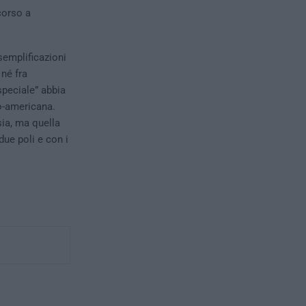
corso a
semplificazioni
 né fra
speciale” abbia
lo-americana.
sia, ma quella
due poli e con i