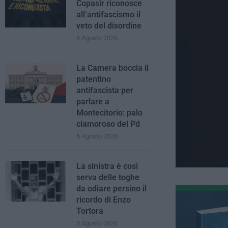
Copasir riconosce
all’antifascismo il
veto del disordine
6 Agosto 2026
La Camera boccia il
patentino
antifascista per
parlare a
Montecitorio: palo
clamoroso del Pd
5 Agosto 2026
La sinistra è così
serva delle toghe
da odiare persino il
ricordo di Enzo
Tortora
5 Agosto 2026