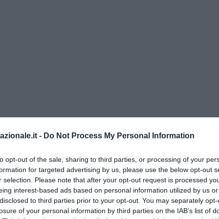
azionale.it -
Do Not Process My Personal Information
to opt-out of the sale, sharing to third parties, or processing of your per
fobia
quotidiana è senza precedenti», le parole
formation for targeted advertising by us, please use the below opt-out s
r selection. Please note that after your opt-out request is processed y
 dall’agenzia
Tass
, Lavrov era intervenuto ad un vertice ministerial
eing interest-based ads based on personal information utilized by us or
 sarebbe solo l’allargamento Nato in quella che veniva percepita c
disclosed to third parties prior to your opt-out. You may separately opt-
, ma una vera e propria
cultura della cancellazione
: «L’Occidente ha
losure of your personal information by third parties on the IAB’s list of