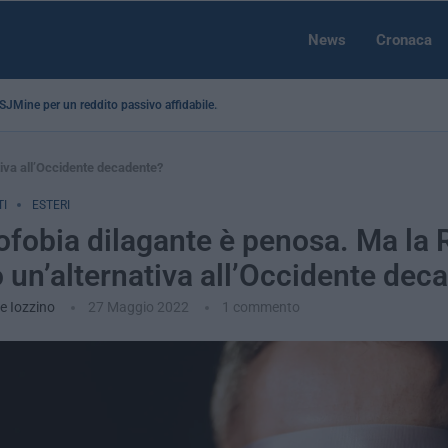
News
Cronaca
a SJMine per un reddito passivo affidabile...
tiva all’Occidente decadente?
I
ESTERI
ofobia dilagante è penosa. Ma la 
 un’alternativa all’Occidente dec
e Iozzino
27 Maggio 2022
1 commento