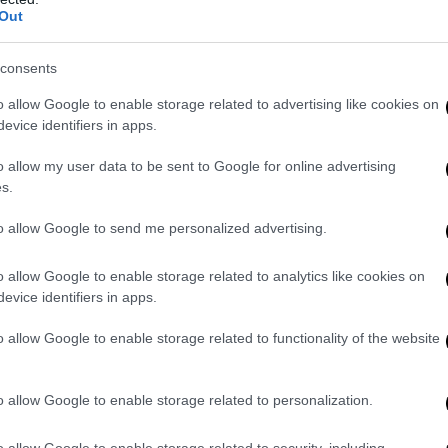
portato ad una sentimento contro la Russia sempre più diffuso: «I
Out
ussofobia
quotidiana è diventata di una natura senza precedenti e, 
o, è incoraggiata dagli ambienti governativi in un certo numero di 
consents
e paradossalmente anche la cultura e l’arte russa dei secoli passati:
jkovskij, Dostoevskij, Tolstoj, Puskin. Anche le figure della cultura 
o allow Google to enable storage related to advertising like cookies on
oggi rappresentano la nostra cultura, sono perseguitate. In generale
evice identifiers in apps.
che questa situazione sarà con noi per molto tempo».
o allow my user data to be sent to Google for online advertising
s.
to allow Google to send me personalized advertising.
o allow Google to enable storage related to analytics like cookies on
evice identifiers in apps.
o allow Google to enable storage related to functionality of the website
o allow Google to enable storage related to personalization.
o allow Google to enable storage related to security, including