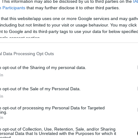
tutto il mondo russo. La cultura della cancellazione della Russia e d
. This information may also be disclosed by us to third parties on the
IA
Participants
that may further disclose it to other third parties.
ostro Paese sta già raggiungendo il punto di assurdità».
 that this website/app uses one or more Google services and may gath
including but not limited to your visit or usage behaviour. You may click 
 to Google and its third-party tags to use your data for below specifi
ogle consent section.
l Data Processing Opt Outs
o opt-out of the Sharing of my personal data.
In
o opt-out of the Sale of my Personal Data.
In
questo attacco all’anima russa sarebbero gli
Stati Uniti
e «i loro satell
to opt-out of processing my Personal Data for Targeted
doppiando, triplicando, quadruplicando gli sforzi per contenere il n
ing.
In
mpia gamma di strumenti, dalle sanzioni economiche unilaterali al
alsa nello spazio dei media globali».
o opt-out of Collection, Use, Retention, Sale, and/or Sharing
ersonal Data that Is Unrelated with the Purposes for which it
lected.