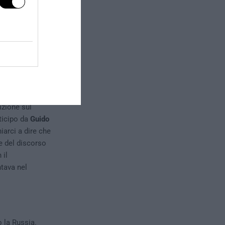
ura della
e ha
farlo utilizza
molto spesso
ebbe in
izione sul
ticipo da
Guido
iarci a dire che
e del discorso
 il
tava nel
o la Russia.