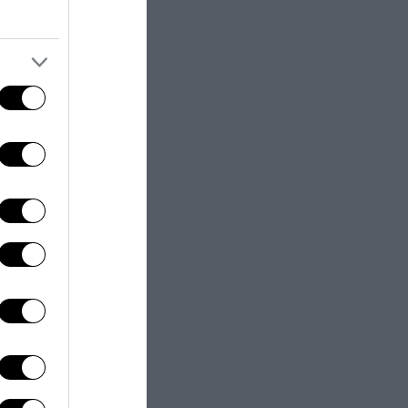
n molti Paesi
con nostro
Paesi». A farne
 «I classici
e dell’arte
, posso dire