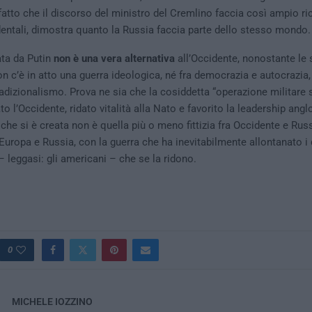
l fatto che il discorso del ministro del Cremlino faccia così ampio ri
entali, dimostra quanto la Russia faccia parte dello stesso mondo.
ata da Putin
non è una vera alternativa
all’Occidente, nonostante le 
on c’è in atto una guerra ideologica, né fra democrazia e autocrazia,
adizionalismo. Prova ne sia che la cosiddetta “operazione militare 
ato l’Occidente, ridato vitalità alla Nato e favorito la leadership ang
 che si è creata non è quella più o meno fittizia fra Occidente e Rus
 Europa e Russia, con la guerra che ha inevitabilmente allontanato i 
– leggasi: gli americani – che se la ridono.
0
MICHELE IOZZINO