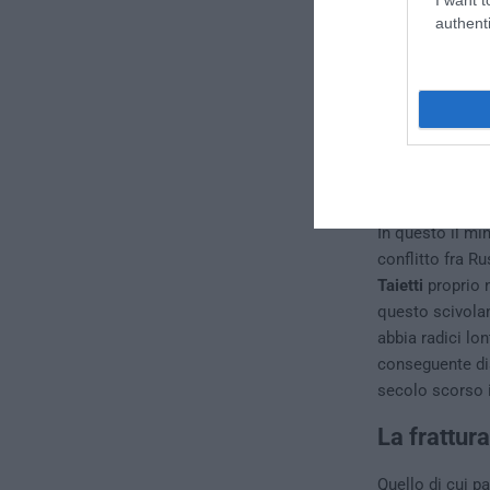
Verità o 
authenti
Lavrov riesce a
cancellazione 
infiammato il d
un registro lin
utilizzato in s
qualche modo si
In questo il min
conflitto fra R
Taietti
proprio 
questo scivolam
abbia radici lon
conseguente dis
secolo scorso i
La frattur
Quello di cui p