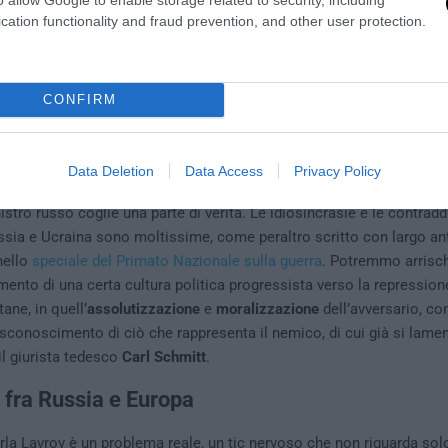
propaganda?
cation functionality and fraud prevention, and other user protection.
d andare a toccare uno dei
nervi scoperti
dell’Occidente, quella cult
– o
cancel culture
, riconoscendone pure un primato americano – ch
ibattito nostrano, fra statue abbattute e polemiche accesissime. Nel 
CONFIRM
guistico molto occidentale, quel
vittimismo
o
cultura del piagnisteo
alsa progressista per difendere fumose minoranze. La russofobia sar
Data Deletion
Data Access
Privacy Policy
mile all’omofobia, alla xenofobia, alla transfobia e quant’altro.
istro russo coglie una parte di verità. Le idiosincrasie e le contradd
ussia e Ucraina sono moltissime, come peraltro scritto con largo an
nello
speciale del Primato Nazionale sulla guerra
. Potremmo arrisch
ento di una certa cultura politica progressista verso la repression
tane, in quell’
assolutizzazione
e
moralizzazione
dell’avversario, con
conoscimento di ciò che rappresenta il nemico, di cui già si lamen
l giurista tedesco
Carl Schmitt
.
a fra Russia e Europa
arla Lavrov è un problema reale, un tic nervoso che non riguarda sol