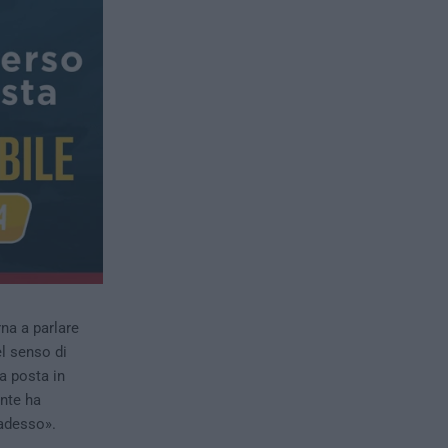
rna a parlare
el senso di
a posta in
ente ha
 adesso».