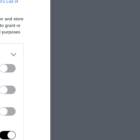
i tutto ciò che
B’s List of
er and store
to grant or
ed purposes
iti», i quali
ostro Paese,
la propaganda