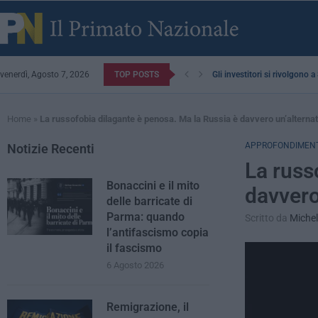
venerdì, Agosto 7, 2026
TOP POSTS
Gli investitori si rivolgono 
Home
»
La russofobia dilagante è penosa. Ma la Russia è davvero un’alterna
APPROFONDIMENT
Notizie Recenti
La russ
Bonaccini e il mito
davvero
delle barricate di
Parma: quando
Scritto da
Michel
l’antifascismo copia
il fascismo
6 Agosto 2026
Remigrazione, il