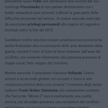
presidente russo
Putin
, che attribuisce alla volontà del suo
omologo
Poroshenko
di non parlare direttamente con i
leader separatisti pure presenti a Minsk la gran parte delle
difficoltà incontrate nel vertice, lo status speciale sarà tale
da assicurare
privilegi permanenti
alle regioni di Lugansk e
Donetsk entro la fine del 2015.
Sarebbero inoltre previste misure umanitarie ed economiche
anche finalizzate alla ricostruzione delle aree devastate dalla
guerra, nonché il ritiro di tutte le
forze straniere
dall’area del
conflitto, con evidente riferimento alla presunta presenza di
truppe russe, fatto negato dal Cremlino.
Mentre secondo il presidente francese
Hollande
“
siamo
arrivati a un accordo globale sul cessate il fuoco e una
risoluzione politica della crisi ucraina
” il ministro degli esteri
tedesco
Frank-Walter Steinmeier
più cautamente sostiene
che l’accordo “Minsk-2” non è esattamente una svolta
storica, ma dovrebbe prevenire una escalation del conflitto
nel Donbass, cui fa eco la stessa cancelliera Merkel