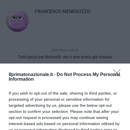
FRANCESCO MENEGUZZO
previous post
Tutti pazzi per Balotelli: ma è una storia già vissuta
next post
Obama dichiara (di nuovo) guerra all’Iraq
Ilprimatonazionale.it -
Do Not Process My Personal
Information
If you wish to opt-out of the sale, sharing to third parties, or
YOU MAY ALSO LIKE
processing of your personal or sensitive information for
targeted advertising by us, please use the below opt-out
section to confirm your selection. Please note that after your
opt-out request is processed you may continue seeing
interest-based ads based on personal information utilized by
us or personal information disclosed to third parties prior to