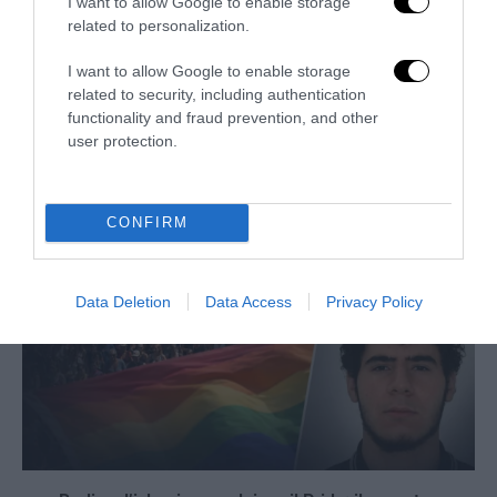
I want to allow Google to enable storage
related to personalization.
I want to allow Google to enable storage
Berlino, il jihadista era già sorvegliato: l’Europa conosce
related to security, including authentication
la minaccia ma non riesce a...
functionality and fraud prevention, and other
29 Luglio 2026
user protection.
CONFIRM
Data Deletion
Data Access
Privacy Policy