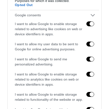
Purposes for which it was collected.
Opted Out
Google consents
I want to allow Google to enable storage
related to advertising like cookies on web or
device identifiers in apps.
Ceuta, la bufala dei «48mila rimpatri»: così la sinistra fa
l’ancella di Sánchez
I want to allow my user data to be sent to
1 Agosto 2026
Google for online advertising purposes.
I want to allow Google to send me
personalized advertising.
I want to allow Google to enable storage
related to analytics like cookies on web or
device identifiers in apps.
I want to allow Google to enable storage
related to functionality of the website or app.