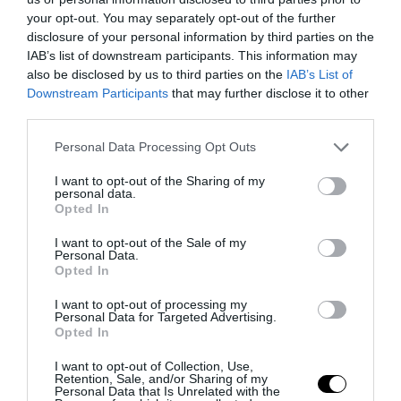
your opt-out. You may separately opt-out of the further
disclosure of your personal information by third parties on the
IAB’s list of downstream participants. This information may
also be disclosed by us to third parties on the
IAB’s List of
Downstream Participants
that may further disclose it to other
third parties.
Please note that this website/app uses one or more Google
Personal Data Processing Opt Outs
services and may gather and store information including but
not limited to your visit or usage behaviour. You may click to
I want to opt-out of the Sharing of my
Ceuta, non solo migranti: intelligence, pressioni e
personal data.
grant or deny consent to Google and its third-party tags to
Opted In
propaganda sulla frontiera spagnola
use your data for below specified purposes in below Google
consent section.
4 Agosto 2026
I want to opt-out of the Sale of my
Personal Data.
Opted In
I want to opt-out of processing my
Personal Data for Targeted Advertising.
Opted In
I want to opt-out of Collection, Use,
Retention, Sale, and/or Sharing of my
Personal Data that Is Unrelated with the