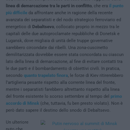
linea di demarcazione tra le parti in conflitto
, che era
il punto
più difficile
da affrontare anche in ragione della recente
avanzata dei separatisti e del nodo strategico ferroviario ed
energetico di
Debaltsevo
, collocato proprio in mezzo tra le
capitali delle due autoproclamate repubbliche di Donetsk e
Lugansk, dove migliaia di unità delle truppe governative
sarebbero circondate dai ribelli. Una zona-cuscinetto
demilitarizzata dovrebbe essere stata concordata su ciascun
lato della linea di demarcazione, al fine di evitare contatti tra
le due parti e il bombardamento di obiettivi civili. In pratica,
secondo
quanto trapelato finora
, le forze di Kiev ritirerebbero
l’artiglieria pesante rispetto alla corrente linea del fronte,
mentre i separatisti farebbero altrettanto rispetto alla linea
del fronte esistente lo scorso settembre al tempo del
primo
accordo di Minsk
(che, tuttavia, fu ben presto violato). Non è
però dato sapere il destino dello snodo di Debaltsevo.
Un ulteriore
puto che