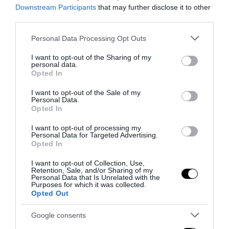
Downstream Participants
that may further disclose it to other
Bonaccini e il mito delle barricate di Parma: quando
third parties.
l’antifascismo copia il fascismo
6 Agosto 2026
Please note that this website/app uses one or more Google
Personal Data Processing Opt Outs
services and may gather and store information including but
not limited to your visit or usage behaviour. You may click to
I want to opt-out of the Sharing of my
personal data.
grant or deny consent to Google and its third-party tags to
Opted In
use your data for below specified purposes in below Google
consent section.
I want to opt-out of the Sale of my
Personal Data.
Opted In
I want to opt-out of processing my
Personal Data for Targeted Advertising.
Opted In
I want to opt-out of Collection, Use,
Retention, Sale, and/or Sharing of my
Personal Data that Is Unrelated with the
Purposes for which it was collected.
Opted Out
Remigrazione, il Copasir riconosce all’antifascismo il
veto del disordine
Google consents
6 Agosto 2026