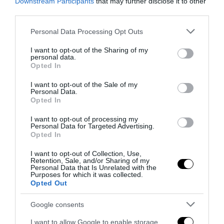
Downstream Participants
that may further disclose it to other
third parties.
Please note that this website/app uses one or more Google
Personal Data Processing Opt Outs
services and may gather and store information including but
not limited to your visit or usage behaviour. You may click to
I want to opt-out of the Sharing of my
personal data.
Bonaccini e il mito delle barricate di Parma: quando
grant or deny consent to Google and its third-party tags to
Opted In
l’antifascismo copia il fascismo
use your data for below specified purposes in below Google
consent section.
6 Agosto 2026
I want to opt-out of the Sale of my
Personal Data.
Opted In
I want to opt-out of processing my
Personal Data for Targeted Advertising.
Opted In
I want to opt-out of Collection, Use,
Retention, Sale, and/or Sharing of my
Personal Data that Is Unrelated with the
Purposes for which it was collected.
Opted Out
Google consents
I want to allow Google to enable storage