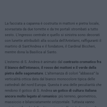
La facciata a capanna è costruita in mattoni e pietra locale,
sovrastata da due torrette e da tre portali strombati a tutto
sesto. L’ingresso centrale e quello si sinistra sono decorati
con lunette attribuibili alla scuola dell’Antelami, raffiguranti il
martirio di Sant’Andrea e il fondatore, il Cardinal Biccheri,
mentre dona la Basilica al Santo.
L’esterno di S. Andrea è animato dal
contrasto cromatico fra
il bianco dell’intonaco, il rosso dei mattoni e il verde della
pietra delle sagomature
. L’alternanza di colori “abbassa” la
verticalità ottica data dal bianco monocolore tipica delle
cattedrali del nord Europa. Questa è una delle peculiarità che
rendono il gotico di S. Andrea
un gotico di cultura italiana
ancora molto legato al romanico
: più terreno, geometrico,
massiccio e bilanciatamente orizzontale. Tuttavia vanno