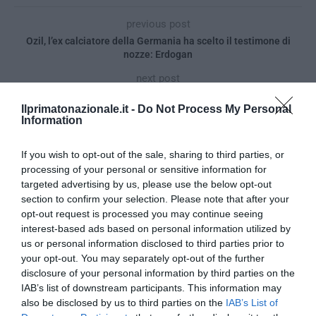
previous post
Ozil, l’ex calciatore della Germania ha scelto il testimone di
nozze: Erdogan
next post
Gay Pride, falso allarme sparatoria a Washington: panico e feriti
(Video)
Ilprimatonazionale.it -
Do Not Process My Personal
Information
If you wish to opt-out of the sale, sharing to third parties, or
YOU MAY ALSO LIKE
processing of your personal or sensitive information for
targeted advertising by us, please use the below opt-out
section to confirm your selection. Please note that after your
opt-out request is processed you may continue seeing
interest-based ads based on personal information utilized by
us or personal information disclosed to third parties prior to
your opt-out. You may separately opt-out of the further
disclosure of your personal information by third parties on the
IAB’s list of downstream participants. This information may
also be disclosed by us to third parties on the
IAB’s List of