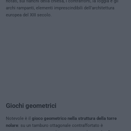
notati, sui fianchi della chiesa, i contrafforti, la loggia e gli
archi rampanti, elementi imprescindibili dell’architettura
europea del XIII secolo.
Giochi geometrici
Notevole è il
gioco geometrico nella struttura della torre
nolare
: su un tamburo ottagonale contraffortato è