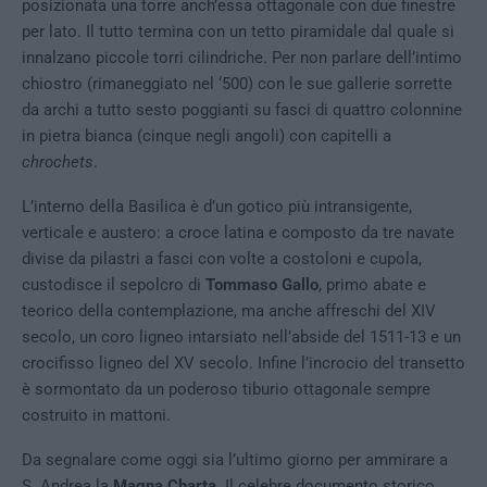
posizionata una torre anch’essa ottagonale con due finestre
per lato. Il tutto termina con un tetto piramidale dal quale si
innalzano piccole torri cilindriche. Per non parlare dell’intimo
chiostro (rimaneggiato nel ‘500) con le sue gallerie sorrette
da archi a tutto sesto poggianti su fasci di quattro colonnine
in pietra bianca (cinque negli angoli) con capitelli a
chrochets
.
L’interno della Basilica è d’un gotico più intransigente,
verticale e austero: a croce latina e composto da tre navate
divise da pilastri a fasci con volte a costoloni e cupola,
custodisce il sepolcro di
Tommaso Gallo
, primo abate e
teorico della contemplazione, ma anche affreschi del XIV
secolo, un coro ligneo intarsiato nell’abside del 1511-13 e un
crocifisso ligneo del XV secolo. Infine l’incrocio del transetto
è sormontato da un poderoso tiburio ottagonale sempre
costruito in mattoni.
Da segnalare come oggi sia l’ultimo giorno per ammirare a
S. Andrea la
Magna Charta
. Il celebre documento storico