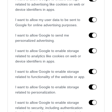
related to advertising like cookies on web or
device identifiers in apps.
Remigrazione, il Copasir riconosce all’antifascismo il
veto del disordine
I want to allow my user data to be sent to
6 Agosto 2026
Google for online advertising purposes.
I want to allow Google to send me
personalized advertising.
I want to allow Google to enable storage
related to analytics like cookies on web or
device identifiers in apps.
I want to allow Google to enable storage
related to functionality of the website or app.
I want to allow Google to enable storage
related to personalization.
I want to allow Google to enable storage
La Camera boccia il patentino antifascista per parlare a
related to security, including authentication
Montecitorio: palo clamoroso del Pd