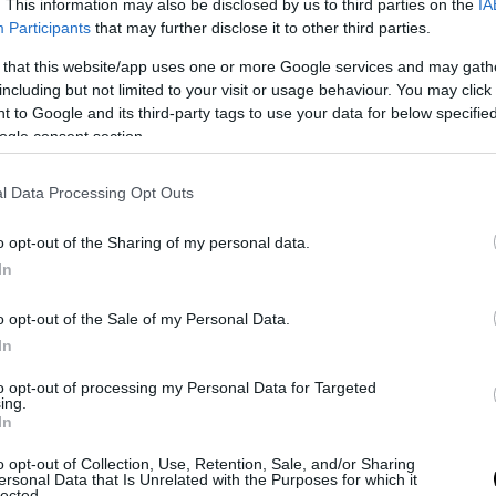
cosa e ne facciano un’altra su Taiwan, e spesso incoraggino le for
. This information may also be disclosed by us to third parties on the
IA
Participants
that may further disclose it to other third parties.
za di Taiwan”.
 that this website/app uses one or more Google services and may gath
including but not limited to your visit or usage behaviour. You may click 
 to Google and its third-party tags to use your data for below specifi
ogle consent section.
l Data Processing Opt Outs
o opt-out of the Sharing of my personal data.
In
o opt-out of the Sale of my Personal Data.
In
e con gli Usa
to opt-out of processing my Personal Data for Targeted
ing.
In
dichiarazioni contrastanti tra Washington e Pechino sul tema è stat
 denso negli ultimi giorni. Ad un presidente americano Joe Biden 
o opt-out of Collection, Use, Retention, Sale, and/or Sharing
ina risponde con la preparazione agli stessi. Non è un caso che il c
ersonal Data that Is Unrelated with the Purposes for which it
lected.