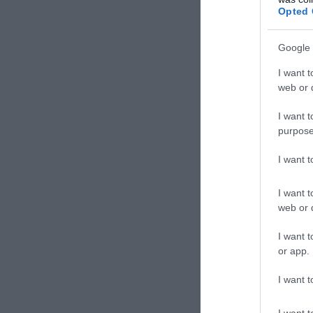
Cina su Taiwan,
Opted 
avvertimento sul
soldati “sono de
Google 
forze separatis
determinazione l
I want t
web or d
Alberto Celletti
I want t
purpose
I want 
I want t
web or d
I want t
or app.
I want t
I want t