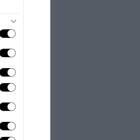
n severo
i Uniti
“. Infine, i
tentativi di
regionali”.