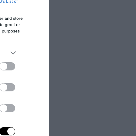
ze
B’s List of
er and store
to grant or
ed purposes
o
che minaccia
omando della