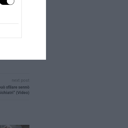
next post
uò sfilare sennò
ichiatri” (Video)