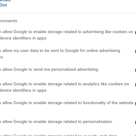
 sempre tramite Yi, abbia ammesso apertamente di voler inviare “
u
Out
le recenti attività collusive dei secessionisti di Taiwan e degli Stat
terminati e in grado di contrastare qualsiasi interferenza esterna e 
consents
te dell’indipendenza di Taiwan”, con l’obiettivo “di salvaguardare con
a sovranita’ e la sicurezza nazionale, nonché la pace e la stabilità 
o allow Google to enable storage related to advertising like cookies on
evice identifiers in apps.
o allow my user data to be sent to Google for online advertising
s.
to allow Google to send me personalized advertising.
o allow Google to enable storage related to analytics like cookies on
evice identifiers in apps.
o allow Google to enable storage related to functionality of the website
o allow Google to enable storage related to personalization.
o allow Google to enable storage related to security, including