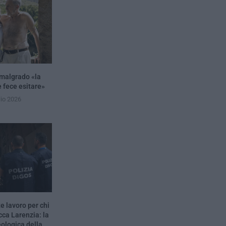
 malgrado «la
e fece esitare»
lio 2026
e lavoro per chi
a Larenzia: la
eologica della