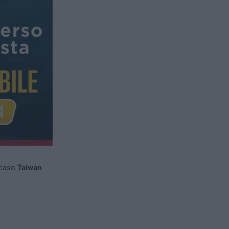
 caso
Taiwan
.