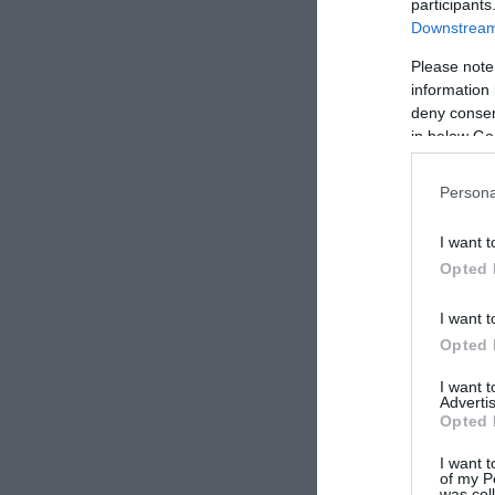
Usa dicano una 
participants
Downstream 
dell’indipenden
Please note
information 
deny consent
in below Go
Persona
I want t
Opted 
I want t
Opted 
La tension
I want 
Advertis
Opted 
Il coacervo di 
particolarmente
I want t
interventi la C
of my P
was col