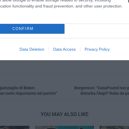
cation functionality and fraud prevention, and other user protection.
0
CONFIRM
LA REDAZIONE
Data Deletion
Data Access
Privacy Policy
guinzaglio di Biden:
Borgonovo: “CasaPound non p
un ruolo importante nel partito”
disturba l’Anpi? Roba da ps
YOU MAY ALSO LIKE