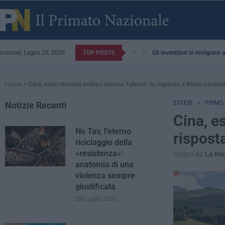
martedì, Luglio 28, 2026
TOP POSTS
Gli investitori si rivolgono
Home
»
Cina, esercitazioni militari intorno Taiwan: la risposta a Biden contin
ESTERI
PRIMO
Notizie Recenti
Cina, es
No Tav, l’eterno
rispost
riciclaggio della
«resistenza»:
Scritto da
La Re
anatomia di una
violenza sempre
giustificata
28 Luglio 2026