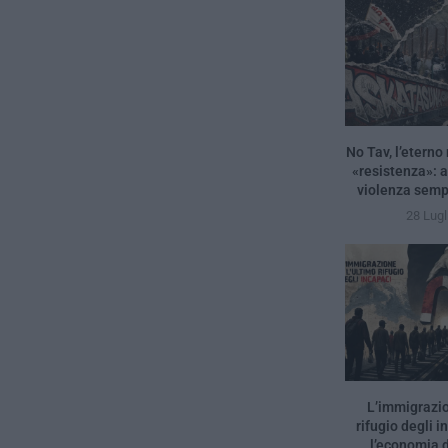
No Tav, l’eterno 
«resistenza»: 
violenza sempr
28 Lugl
L’immigrazio
rifugio degli i
l’economia d