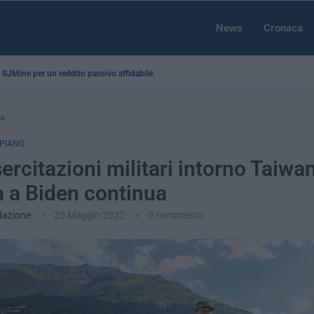
News
Cronaca
 a SJMine per un reddito passivo affidabile...
ua
 PIANO
ercitazioni militari intorno Taiwan
a a Biden continua
dazione
25 Maggio 2022
0 commento