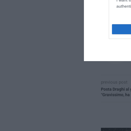
authenti
CONVIDIDI
previous post
Posta Draghi al 
“Gravissimo, ha 