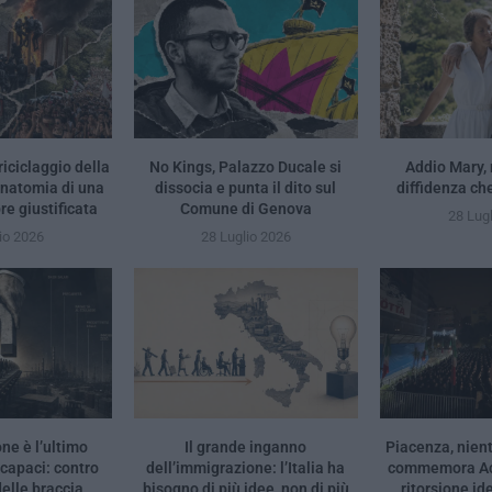
riciclaggio della
No Kings, Palazzo Ducale si
Addio Mary,
anatomia di una
dissocia e punta il dito sul
diffidenza ch
e giustificata
Comune di Genova
28 Lug
io 2026
28 Luglio 2026
ne è l’ultimo
Il grande inganno
Piacenza, nient
ncapaci: contro
dell’immigrazione: l’Italia ha
commemora Acc
elle braccia
bisogno di più idee, non di più
ritorsione id