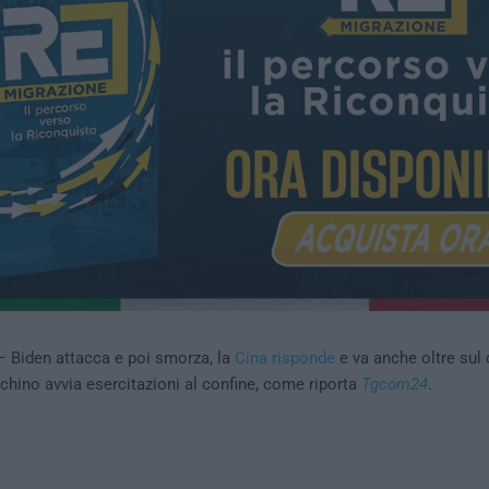
 Biden attacca e poi smorza, la
Cina risponde
e va anche oltre sul
echino avvia esercitazioni al confine, come riporta
Tgcom24
.