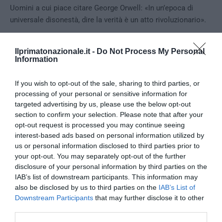
Uomini a cui piace citare George Orwell: «In un’epoca di
universale disonestà, dire la verità è un atto rivoluzionario».
Renato Montagnolo
Ilprimatonazionale.it -
Do Not Process My Personal
Information
If you wish to opt-out of the sale, sharing to third parties, or
0
CONVIDIDI
processing of your personal or sensitive information for
targeted advertising by us, please use the below opt-out
section to confirm your selection. Please note that after your
LA REDAZIONE
opt-out request is processed you may continue seeing
interest-based ads based on personal information utilized by
us or personal information disclosed to third parties prior to
your opt-out. You may separately opt-out of the further
disclosure of your personal information by third parties on the
IAB’s list of downstream participants. This information may
also be disclosed by us to third parties on the
IAB’s List of
previous post
Downstream Participants
that may further disclose it to other
De Klerk: Anc ha permesso discriminazione razziale contro i
third parties.
bianchi in Sudafrica