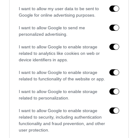
«open to the future»
I want to allow my user data to be sent to
7 Agosto 2026
Google for online advertising purposes.
I want to allow Google to send me
personalized advertising.
I want to allow Google to enable storage
related to analytics like cookies on web or
device identifiers in apps.
I want to allow Google to enable storage
related to functionality of the website or app.
I want to allow Google to enable storage
related to personalization.
I want to allow Google to enable storage
Tekne agli americani: il Golden Power è l’ultima trincea
related to security, including authentication
di uno Stato senza politica...
functionality and fraud prevention, and other
7 Agosto 2026
user protection.