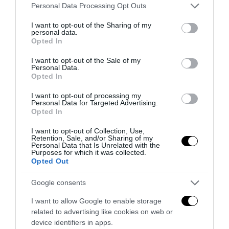
Please note that this website/app uses one or more Google
next post
Personal Data Processing Opt Outs
services and may gather and store information including but
La finale di Champions: trionfo spagnolo (e un po’ italiano)
not limited to your visit or usage behaviour. You may click to
I want to opt-out of the Sharing of my
personal data.
grant or deny consent to Google and its third-party tags to
Opted In
use your data for below specified purposes in below Google
YOU MAY ALSO LIKE
consent section.
I want to opt-out of the Sale of my
Personal Data.
Opted In
I want to opt-out of processing my
Personal Data for Targeted Advertising.
Opted In
I want to opt-out of Collection, Use,
Retention, Sale, and/or Sharing of my
Personal Data that Is Unrelated with the
Purposes for which it was collected.
Opted Out
Google consents
I want to allow Google to enable storage
related to advertising like cookies on web or
device identifiers in apps.
Spin Time, l’antifascismo commensale della Roma