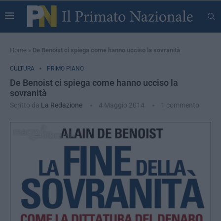
Home
»
De Benoist ci spiega come hanno ucciso la sovranità
CULTURA
PRIMO PIANO
De Benoist ci spiega come hanno ucciso la
sovranità
Scritto da
La Redazione
4 Maggio 2014
1 commento