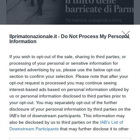
Bonaccini e il mito delle barricate di Parma: quando
Ilprimatonazionale.it -
Do Not Process My Personal
Information
l’antifascismo copia il fascismo
6 Agosto 2026
If you wish to opt-out of the sale, sharing to third parties, or
processing of your personal or sensitive information for
targeted advertising by us, please use the below opt-out
section to confirm your selection. Please note that after your
opt-out request is processed you may continue seeing
interest-based ads based on personal information utilized by
us or personal information disclosed to third parties prior to
your opt-out. You may separately opt-out of the further
disclosure of your personal information by third parties on the
IAB’s list of downstream participants. This information may
also be disclosed by us to third parties on the
IAB’s List of
Downstream Participants
that may further disclose it to other
third parties.