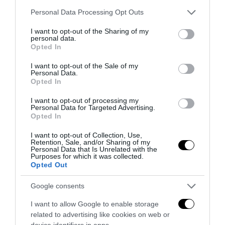
Please note that this website/app uses one or more Google
Personal Data Processing Opt Outs
services and may gather and store information including but
Remigrazione, il Copasir riconosce all’antifascismo il
not limited to your visit or usage behaviour. You may click to
I want to opt-out of the Sharing of my
veto del disordine
personal data.
grant or deny consent to Google and its third-party tags to
Opted In
6 Agosto 2026
use your data for below specified purposes in below Google
consent section.
I want to opt-out of the Sale of my
Personal Data.
Opted In
I want to opt-out of processing my
Personal Data for Targeted Advertising.
Opted In
I want to opt-out of Collection, Use,
Retention, Sale, and/or Sharing of my
Personal Data that Is Unrelated with the
Purposes for which it was collected.
Opted Out
Google consents
I want to allow Google to enable storage
La Camera boccia il patentino antifascista per parlare a
related to advertising like cookies on web or
Montecitorio: palo clamoroso del Pd
device identifiers in apps.