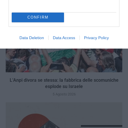
CONFIRM
Data Deletion
Data Access
Privacy Policy
L’Anpi divora se stessa: la fabbrica delle scomuniche
esplode su Israele
5 Agosto 2026