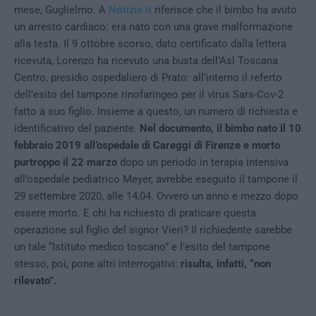
mese, Guglielmo. A
Notizie.it
riferisce che il bimbo ha avuto
un arresto cardiaco: era nato con una grave malformazione
alla testa. Il 9 ottobre scorso, dato certificato dalla lettera
ricevuta, Lorenzo ha ricevuto una busta dell’Asl Toscana
Centro, presidio ospedaliero di Prato: all’interno il referto
dell’esito del tampone rinofaringeo per il virus Sars-Cov-2
fatto a suo figlio. Insieme a questo, un numero di richiesta e
identificativo del paziente.
Nel documento, il bimbo nato il 10
febbraio 2019 all’ospedale di Careggi di Firenze e morto
purtroppo il 22 marzo
dopo un periodo in terapia intensiva
all’ospedale pediatrico Meyer, avrebbe eseguito il tampone il
29 settembre 2020, alle 14,04. Ovvero un anno e mezzo dopo
essere morto. E chi ha richiesto di praticare questa
operazione sul figlio del signor Vieri? Il richiedente sarebbe
un tale “Istituto medico toscano” e l’esito del tampone
stesso, poi, pone altri interrogativi:
risulta, infatti, “non
rilevato”.