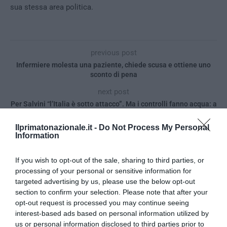
sua stessa area politica.
previous post
Infermiere molesta una paziente, chiede scusa e ottiene uno
sconto di pena
next post
Per Salvini “l’Italia è sotto attacco”. Ma i controlli fanno acqua: a
Roccella Ionica sbarcano in 650
Ilprimatonazionale.it -
Do Not Process My Personal
Information
YOU MAY ALSO LIKE
If you wish to opt-out of the sale, sharing to third parties, or
processing of your personal or sensitive information for
targeted advertising by us, please use the below opt-out
section to confirm your selection. Please note that after your
opt-out request is processed you may continue seeing
interest-based ads based on personal information utilized by
us or personal information disclosed to third parties prior to