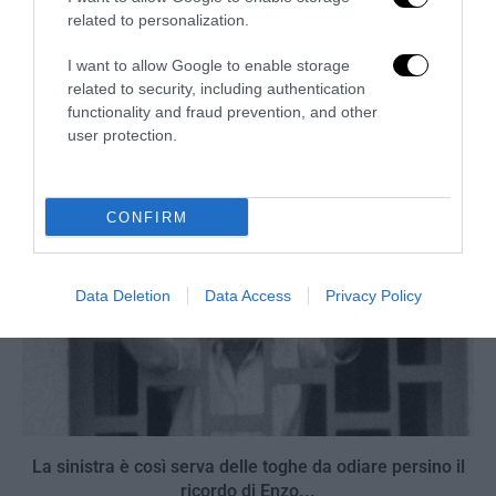
related to personalization.
La Camera boccia il patentino antifascista per parlare a
I want to allow Google to enable storage
Montecitorio: palo clamoroso del Pd
related to security, including authentication
5 Agosto 2026
functionality and fraud prevention, and other
user protection.
CONFIRM
Data Deletion
Data Access
Privacy Policy
La sinistra è così serva delle toghe da odiare persino il
ricordo di Enzo...