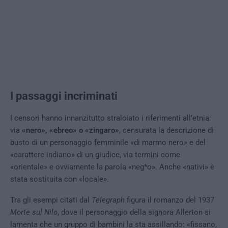
I passaggi incriminati
I censori hanno innanzitutto stralciato i riferimenti all’etnia:
via
«nero», «ebreo» o «zingaro»
, censurata la descrizione di
busto di un personaggio femminile «di marmo nero» e del
«carattere indiano» di un giudice, via termini come
«orientale» e ovviamente la parola «neg*o». Anche «nativi» è
stata sostituita con «locale».
Tra gli esempi citati dal
Telegraph
figura il romanzo del 1937
Morte sul Nilo
, dove il personaggio della signora Allerton si
lamenta che un gruppo di bambini la sta assillando: «fissano,