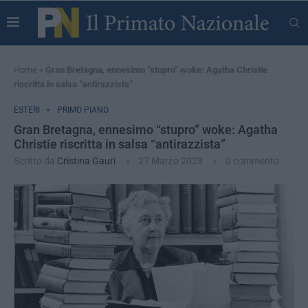
Home
»
Gran Bretagna, ennesimo “stupro” woke: Agatha Christie
riscritta in salsa “antirazzista”
ESTERI
PRIMO PIANO
Gran Bretagna, ennesimo “stupro” woke: Agatha
Christie riscritta in salsa “antirazzista”
Scritto da
Cristina Gauri
27 Marzo 2023
0 commento