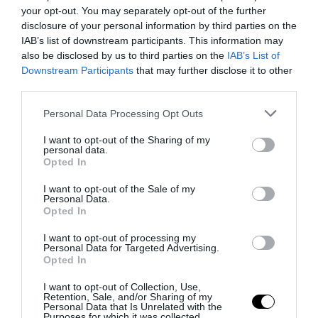
your opt-out. You may separately opt-out of the further
disclosure of your personal information by third parties on the
IAB’s list of downstream participants. This information may
also be disclosed by us to third parties on the
IAB’s List of
Downstream Participants
that may further disclose it to other
third parties.
Please note that this website/app uses one or more Google
Personal Data Processing Opt Outs
services and may gather and store information including but
Bonaccini e il mito delle barricate di Parma: quando
not limited to your visit or usage behaviour. You may click to
I want to opt-out of the Sharing of my
l’antifascismo copia il fascismo
personal data.
grant or deny consent to Google and its third-party tags to
Opted In
6 Agosto 2026
use your data for below specified purposes in below Google
consent section.
I want to opt-out of the Sale of my
Personal Data.
Opted In
I want to opt-out of processing my
Personal Data for Targeted Advertising.
Opted In
I want to opt-out of Collection, Use,
Retention, Sale, and/or Sharing of my
Personal Data that Is Unrelated with the
Purposes for which it was collected.