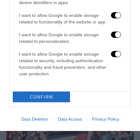
device identifiers in apps.
I want to allow Google to enable storage
related to functionality of the website or app.
I want to allow Google to enable storage
related to personalization.
I want to allow Google to enable storage
related to security, including authentication
La sinistra è così serva delle toghe da odiare persino il
functionality and fraud prevention, and other
ricordo di Enzo...
user protection.
5 Agosto 2026
CONFIRM
Data Deletion
Data Access
Privacy Policy