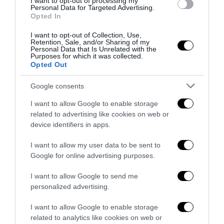
I want to opt-out of processing my
Personal Data for Targeted Advertising.
Opted In
I want to opt-out of Collection, Use,
Retention, Sale, and/or Sharing of my
Personal Data that Is Unrelated with the
Purposes for which it was collected.
Opted Out
Google consents
I want to allow Google to enable storage
related to advertising like cookies on web or
device identifiers in apps.
La Camera boccia il patentino antifascista per parlare a
I want to allow my user data to be sent to
Montecitorio: palo clamoroso del Pd
Google for online advertising purposes.
5 Agosto 2026
I want to allow Google to send me
personalized advertising.
I want to allow Google to enable storage
related to analytics like cookies on web or