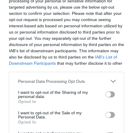
processing of your personal or sensitive information for
6 Agosto 2026
targeted advertising by us, please use the below opt-out
section to confirm your selection. Please note that after your
opt-out request is processed you may continue seeing
interest-based ads based on personal information utilized by
us or personal information disclosed to third parties prior to
your opt-out. You may separately opt-out of the further
disclosure of your personal information by third parties on the
IAB’s list of downstream participants. This information may
also be disclosed by us to third parties on the
IAB’s List of
Downstream Participants
that may further disclose it to other
third parties.
Please note that this website/app uses one or more Google
Personal Data Processing Opt Outs
services and may gather and store information including but
not limited to your visit or usage behaviour. You may click to
I want to opt-out of the Sharing of my
personal data.
grant or deny consent to Google and its third-party tags to
Remigrazione, il Copasir riconosce all’antifascismo il
Opted In
use your data for below specified purposes in below Google
veto del disordine
consent section.
I want to opt-out of the Sale of my
6 Agosto 2026
Personal Data.
Opted In