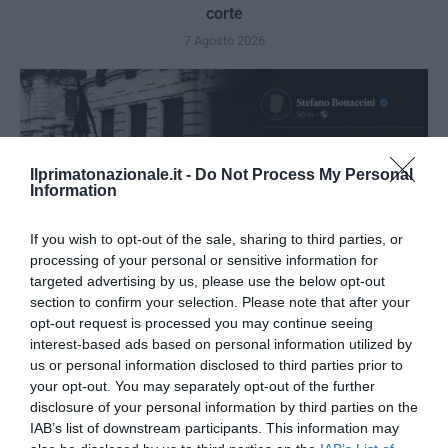
corte
7 Agosto 2026
Ilprimatonazionale.it -
Do Not Process My Personal
Information
If you wish to opt-out of the sale, sharing to third parties, or
processing of your personal or sensitive information for
targeted advertising by us, please use the below opt-out
section to confirm your selection. Please note that after your
opt-out request is processed you may continue seeing
interest-based ads based on personal information utilized by
us or personal information disclosed to third parties prior to
Bonaccini e il mito delle barricate di Parma: quando
your opt-out. You may separately opt-out of the further
l’antifascismo copia il fascismo
disclosure of your personal information by third parties on the
6 Agosto 2026
IAB’s list of downstream participants. This information may