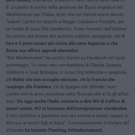
porti italiani,
chiedendo a Malta di farsi carico dello sbarco.
E’ un punto di svolta nella gestione dei flussi migratori nel
Mediterraneo per l’Italia, dopo che ieri Salvini aveva dovuto
“subire” i primi tre sbarchi a Reggio Calabria e Pozzallo, per
un totale di circa 500 clandestini. Il neo ministro dell’Interno
ha scritto una lettera alle autorità maltesi, spiegando che
il
loro è il porto sicuro più vicino alla nave Aquarius e che
Roma non offrirà approdi alternativi.
“Nel Mediterraneo”, ha scritto Salvini su Facebook nel tardo
pomeriggio, “ci sono navi con bandiera di Olanda, Spagna,
Gibilterra e Gran Bretagna, ci sono Ong tedesche e spagnole,
c’è Malta che non accoglie nessuno, c’è la Francia che
respinge alla frontiera
, c’è la Spagna che difende i suoi
confini con le armi, insomma tutta l’Europa che si fa gli affari
suoi.
Da oggi anche l’Italia comincia a dire NO al traffico di
esseri umani, NO al business dell’immigrazione clandestina
.
Il mio obiettivo è garantire una vita serena a questi ragazzi in
Africa e ai nostri figli in Italia”. Contestualmente il titolare del
Viminale
ha lanciato l’hashtag #chiudiamoiporti.