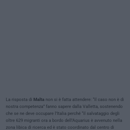
La risposta di
Malta
non si è fatta attendere: “il caso non è di
nostra competenza” fanno sapere dalla Valletta, sostenendo
che se ne deve occupare l’Italia perché “il salvataggio degli
oltre 629 migranti ora a bordo dell’Aquarius è avvenuto nella
zona libica di ricerca ed è stato coordinato dal centro di