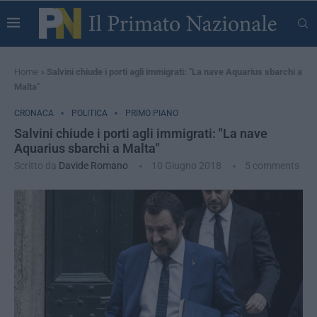
Home
»
Salvini chiude i porti agli immigrati: "La nave Aquarius sbarchi a
Malta"
CRONACA
POLITICA
PRIMO PIANO
Salvini chiude i porti agli immigrati: "La nave
Aquarius sbarchi a Malta"
Scritto da
Davide Romano
10 Giugno 2018
5 comments