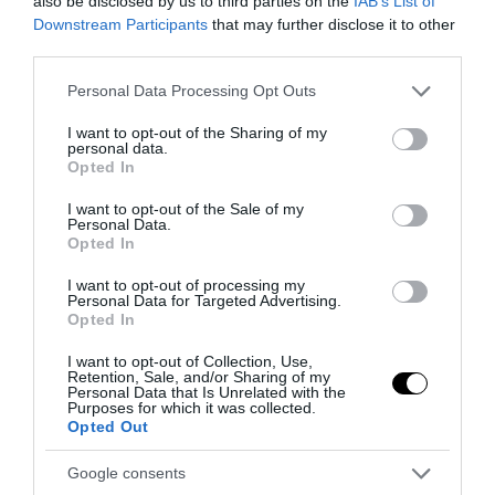
also be disclosed by us to third parties on the
IAB’s List of
Downstream Participants
that may further disclose it to other
third parties.
Please note that this website/app uses one or more Google
Personal Data Processing Opt Outs
services and may gather and store information including but
not limited to your visit or usage behaviour. You may click to
I want to opt-out of the Sharing of my
personal data.
grant or deny consent to Google and its third-party tags to
Opted In
use your data for below specified purposes in below Google
consent section.
I want to opt-out of the Sale of my
Personal Data.
Opted In
I want to opt-out of processing my
Personal Data for Targeted Advertising.
Opted In
Remigrazione, il Copasir riconosce all’antifascismo il
veto del disordine
I want to opt-out of Collection, Use,
Retention, Sale, and/or Sharing of my
6 Agosto 2026
Personal Data that Is Unrelated with the
Purposes for which it was collected.
Opted Out
Google consents