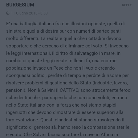
BURGESIUM
REPLY
11 Giugno 2018 - 8:58
E’ una battaglia italiana fra due illusioni opposte, quella di
sinistra e quella di destra pur con numeri di partecipanti
molto differenti. La realtà è quella che i cittadini devono
sopportare e che cercano di eliminare col voto. Si invocano
le leggi internazionali, il diritto di salvataggio in mare, in
cambio di queste leggi create millenni fa, una enorme
popolazione invade un Pese che non li vuole creando
sconquassi politici, perdite di tempo e perdite di risorse per
risolvere problemi di gestione dello Stato (industrie, lavoro,
pensioni). Non è Salvini il CATTIVO, sono atrocemente feroci
i clandestini che. pur sapendo che non sono voluti, entrano
nello Stato italiano con la forza che noi siamo stupidi
ingenuotti che devono dimostrare di essere superiori alla
loro evoluzione. Questi clandestini stanno stravolgendo il
significato di generosità, hanno reso la compassione sterile
e vuota. Che Salvini faccia scortare la nave in Africa in