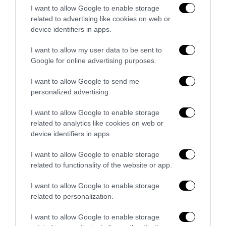
I want to allow Google to enable storage
related to advertising like cookies on web or
device identifiers in apps.
I want to allow my user data to be sent to
Google for online advertising purposes.
I want to allow Google to send me
personalized advertising.
I want to allow Google to enable storage
La Camera boccia il patentino antifascista per parlare a
related to analytics like cookies on web or
Montecitorio: palo clamoroso del Pd
device identifiers in apps.
5 Agosto 2026
I want to allow Google to enable storage
related to functionality of the website or app.
5 COMMENTS
I want to allow Google to enable storage
related to personalization.
MAX
REPLY
I want to allow Google to enable storage
10 Giugno 2018 - 9:50