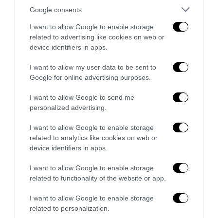
Google consents
L’Italia che torna bosco: il dato che complica la
I want to allow Google to enable storage
narrazione verde sul clima
related to advertising like cookies on web or
27 Giugno 2026
device identifiers in apps.
I want to allow my user data to be sent to
Google for online advertising purposes.
I want to allow Google to send me
personalized advertising.
I want to allow Google to enable storage
related to analytics like cookies on web or
device identifiers in apps.
I want to allow Google to enable storage
related to functionality of the website or app.
I want to allow Google to enable storage
Hawass, il Ponte e le Piramidi: l’egittologo ha capito
related to personalization.
meglio dei contabili cosa vuol...