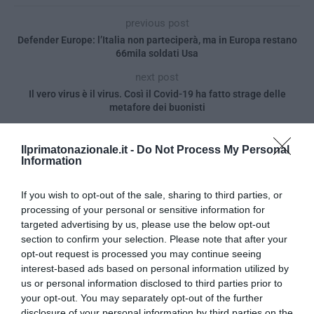
previous post
Defender Europe: l’Italia non parteciperà, ma in Europa restano
66mila soldati Usa
next post
Il vero virus è il virus. Così il Covid-19 ha fatto strage delle
metafore dei buonisti
Ilprimatonazionale.it -
Do Not Process My Personal
YOU MAY ALSO LIKE
Information
If you wish to opt-out of the sale, sharing to third parties, or
processing of your personal or sensitive information for
targeted advertising by us, please use the below opt-out
section to confirm your selection. Please note that after your
opt-out request is processed you may continue seeing
interest-based ads based on personal information utilized by
us or personal information disclosed to third parties prior to
your opt-out. You may separately opt-out of the further
disclosure of your personal information by third parties on the