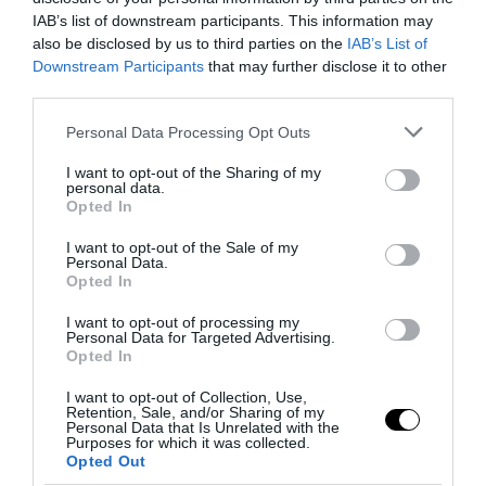
IAB’s list of downstream participants. This information may
also be disclosed by us to third parties on the
IAB’s List of
Downstream Participants
that may further disclose it to other
third parties.
Sovranità e sicurezza: l’Italia coordinerà l’hub
Please note that this website/app uses one or more Google
Personal Data Processing Opt Outs
mediterraneo per i cavi sottomarini
services and may gather and store information including but
not limited to your visit or usage behaviour. You may click to
I want to opt-out of the Sharing of my
15 Luglio 2026
personal data.
grant or deny consent to Google and its third-party tags to
Opted In
use your data for below specified purposes in below Google
consent section.
I want to opt-out of the Sale of my
Personal Data.
Opted In
I want to opt-out of processing my
Personal Data for Targeted Advertising.
Opted In
I want to opt-out of Collection, Use,
Retention, Sale, and/or Sharing of my
Personal Data that Is Unrelated with the
Purposes for which it was collected.
Opted Out