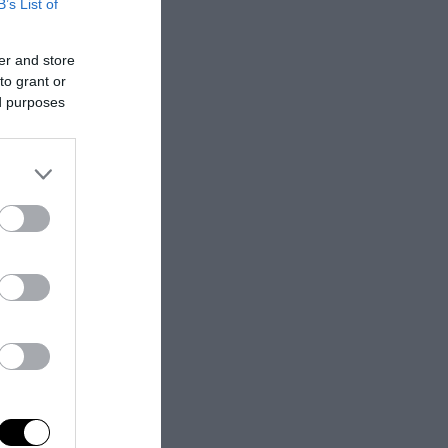
B’s List of
er and store
to grant or
ed purposes
ennato, Ermal
, Irene Grandi,
stival di