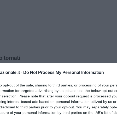
o tornati
” dove si terrà la solita kermesse rosa/fucsia/etnica dileggiata perf
azionale.it -
Do Not Process My Personal Information
 Primo Maggio
di Elio e le Storie Tese
sono l’Auditorium Parco della
za Martini, il Museo del 900 di Milano e piazza Maggiore a Bologna.
to opt-out of the sale, sharing to third parties, or processing of your per
he di solito popolano questa ricorrenza, ci saranno Vasco Rossi, Zu
formation for targeted advertising by us, please use the below opt-out s
azionalpopolari che molto di rado si concedono a questo palcoscenic
r selection. Please note that after your opt-out request is processed y
to due volte, nel 1999 e nel 2009, la Nannini e Zucchero tre volte).
eing interest-based ads based on personal information utilized by us or
disclosed to third parties prior to your opt-out. You may separately opt-
losure of your personal information by third parties on the IAB’s list of