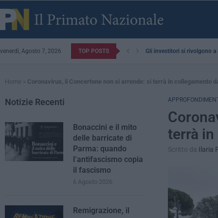
venerdì, Agosto 7, 2026
TOP POSTS
Gli investitori si rivolgono 
Home
»
Coronavirus, il Concertone non si arrende: si terrà in collegamento 
APPROFONDIMENT
Notizie Recenti
Coronav
Bonaccini e il mito
terrà i
delle barricate di
Parma: quando
Scritto da
Ilaria 
l’antifascismo copia
il fascismo
6 Agosto 2026
Remigrazione, il