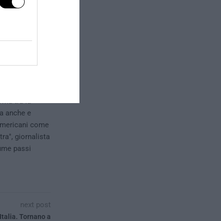
oma tra la
ma anche e
i americani come
ra", giornalista
tume passi
next post
 Italia. Tornano a