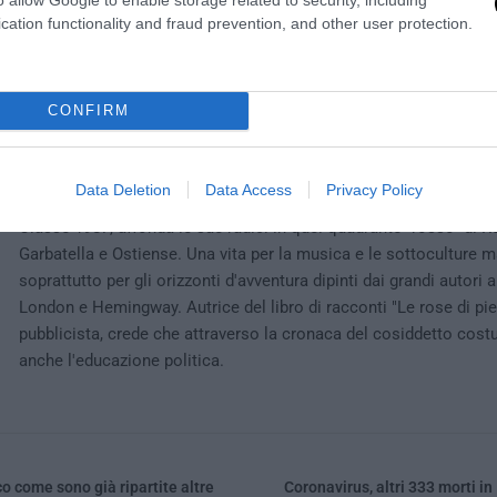
cation functionality and fraud prevention, and other user protection.
0
CONFIRM
ILARIA PAOLETTI
Data Deletion
Data Access
Privacy Policy
Classe 1987, affonda le sue radici in quel quadrante "rosso" di R
Garbatella e Ostiense. Una vita per la musica e le sottoculture 
soprattutto per gli orizzonti d'avventura dipinti dai grandi autor
London e Hemingway. Autrice del libro di racconti "Le rose di piet
pubblicista, crede che attraverso la cronaca del cosiddetto cos
anche l'educazione politica.
o come sono già ripartite altre
Coronavirus, altri 333 morti in