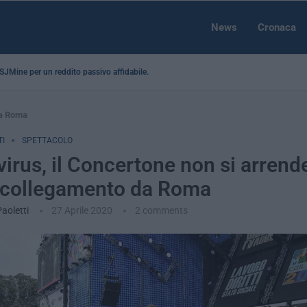
News
Cronaca
a SJMine per un reddito passivo affidabile...
da Roma
I
SPETTACOLO
irus, il Concertone non si arrende
n collegamento da Roma
Paoletti
27 Aprile 2020
2 comments