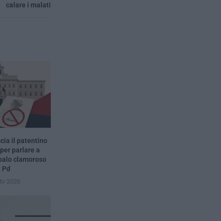
calare i malati
ia il patentino
 per parlare a
 palo clamoroso
l Pd
to 2026