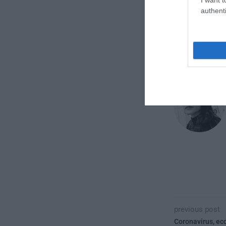
Ilaria Paoletti
authenti
CONVIDIDI
previous post
Coronavirus, ecc