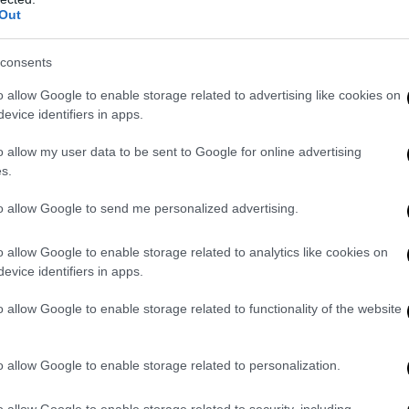
ne del Primo Maggio 2020, i sindacati confederali hanno dato il tit
Out
ostruire il futuro;
secondo i sindacati le tematiche del Primo Magg
guardano la vita e il futuro di milioni di italiani”.
Quindi, ci dispiace,
consents
ino
dei
furti e degli arresti
per spaccio
nella piazza di San Giovanni:
lva” i business paralleli del Concertone
– un po’ come tutte le attivi
o allow Google to enable storage related to advertising like cookies on
non ci guadagneranno un granché. Ed è un peccato, perché
in fondo
evice identifiers in apps.
i”…
o allow my user data to be sent to Google for online advertising
s.
to allow Google to send me personalized advertising.
o allow Google to enable storage related to analytics like cookies on
evice identifiers in apps.
o allow Google to enable storage related to functionality of the website
o allow Google to enable storage related to personalization.
o allow Google to enable storage related to security, including