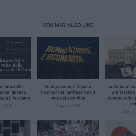
YOU MAY ALSO LIKE
il mito delle
Remigrazione, il Copasir
La Camera bocc
Parma: quando
riconosce all’antifascismo il
antifascista
opia il fascismo
veto del disordine
Montecitorio:
de
to 2026
6 Agosto 2026
5 Agos