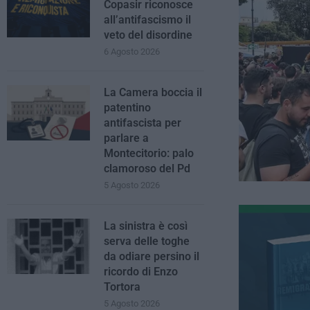
Copasir riconosce
all’antifascismo il
veto del disordine
6 Agosto 2026
La Camera boccia il
patentino
antifascista per
parlare a
Montecitorio: palo
clamoroso del Pd
5 Agosto 2026
La sinistra è così
serva delle toghe
da odiare persino il
ricordo di Enzo
Tortora
5 Agosto 2026