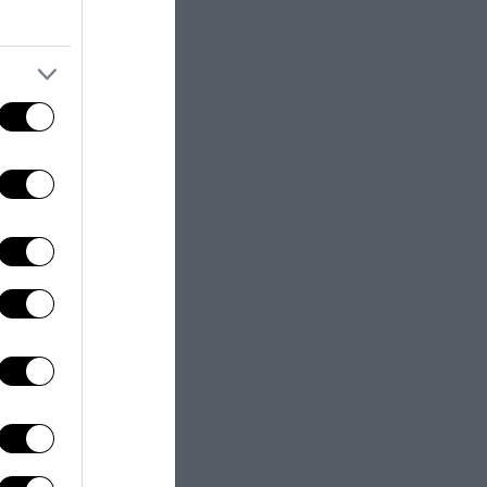
olo
Il lavoro in
io
“quest’anno,
ma
non ci sarà
diciamo che se
tà in tempi di
 anche loro