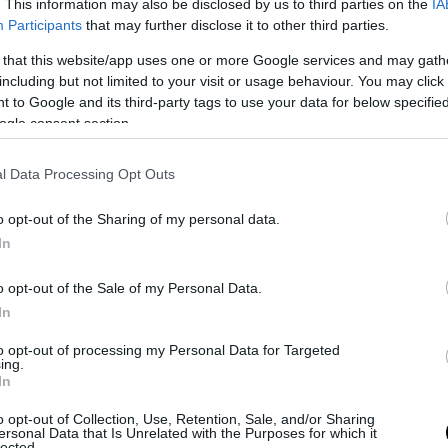
. This information may also be disclosed by us to third parties on the
IA
Participants
that may further disclose it to other third parties.
 that this website/app uses one or more Google services and may gath
including but not limited to your visit or usage behaviour. You may click 
 to Google and its third-party tags to use your data for below specifi
ogle consent section.
l Data Processing Opt Outs
o opt-out of the Sharing of my personal data.
In
ti
o opt-out of the Sale of my Personal Data.
i il gran galà dei lavoratori ci saranno anche Edoardo e Eugenio B
In
Moro, Francesco Gabbani, Le Vibrazioni, Alex Britti, Lo Stato Sociale
elin. New entry Fulminacci e Leo Gassmann, “figlio di” reduce dal fe
to opt-out of processing my Personal Data for Targeted
ing.
In
lettini” tradizionali su furto e spaccio
o opt-out of Collection, Use, Retention, Sale, and/or Sharing
ersonal Data that Is Unrelated with the Purposes for which it
lected.