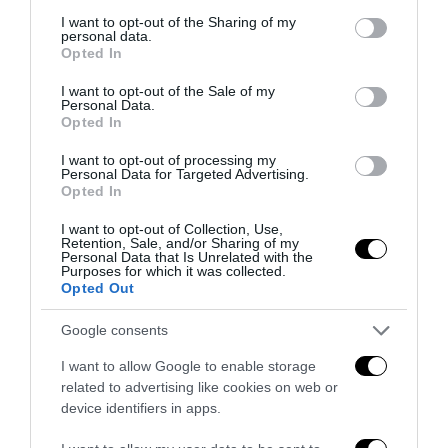
services and may gather and store information including but
not limited to your visit or usage behaviour. You may click to
I want to opt-out of the Sharing of my
personal data.
grant or deny consent to Google and its third-party tags to
Opted In
use your data for below specified purposes in below Google
consent section.
I want to opt-out of the Sale of my
La sinistra è così serva delle toghe da odiare persino il
Personal Data.
ricordo di Enzo...
Opted In
5 Agosto 2026
I want to opt-out of processing my
Personal Data for Targeted Advertising.
Opted In
I want to opt-out of Collection, Use,
Retention, Sale, and/or Sharing of my
Personal Data that Is Unrelated with the
Purposes for which it was collected.
Opted Out
Google consents
I want to allow Google to enable storage
related to advertising like cookies on web or
device identifiers in apps.