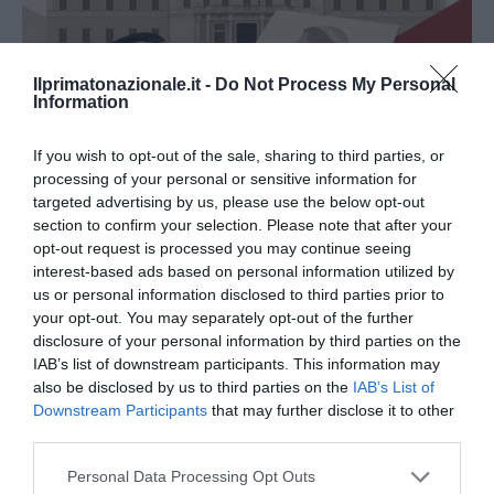
Ilprimatonazionale.it -
Do Not Process My Personal
Information
If you wish to opt-out of the sale, sharing to third parties, or
processing of your personal or sensitive information for
La Camera boccia il patentino antifascista per parlare a
targeted advertising by us, please use the below opt-out
Montecitorio: palo clamoroso del Pd
section to confirm your selection. Please note that after your
5 Agosto 2026
opt-out request is processed you may continue seeing
interest-based ads based on personal information utilized by
us or personal information disclosed to third parties prior to
your opt-out. You may separately opt-out of the further
disclosure of your personal information by third parties on the
IAB’s list of downstream participants. This information may
also be disclosed by us to third parties on the
IAB’s List of
Downstream Participants
that may further disclose it to other
third parties.
Please note that this website/app uses one or more Google
Personal Data Processing Opt Outs