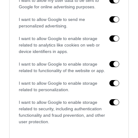
I want to allow my user data to be sent to
L’Anpi divora se stessa: la fabbrica delle scomuniche
Google for online advertising purposes.
esplode su Israele
I want to allow Google to send me
5 Agosto 2026
personalized advertising.
I want to allow Google to enable storage
related to analytics like cookies on web or
device identifiers in apps.
I want to allow Google to enable storage
related to functionality of the website or app.
I want to allow Google to enable storage
related to personalization.
I want to allow Google to enable storage
related to security, including authentication
functionality and fraud prevention, and other
user protection.
«Spin Time non è CasaPound»: la santa occupazione
rossa che fa politica, vende e...