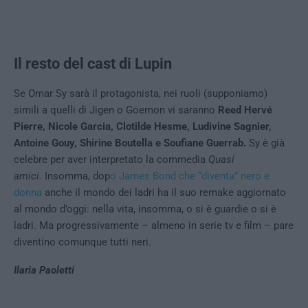
Il resto del cast di Lupin
Se Omar Sy sarà il protagonista, nei ruoli (supponiamo)
simili a quelli di Jigen o Goemon vi saranno
Reed Hervé
Pierre, Nicole Garcia, Clotilde Hesme, Ludivine Sagnier,
Antoine Gouy, Shirine Boutella e Soufiane Guerrab.
Sy è già
celebre per aver interpretato la commedia
Quasi
amici.
Insomma, dop
o James Bond che “diventa” nero e
donna
anche il mondo dei ladri ha il suo remake aggiornato
al mondo d’oggi: nella vita, insomma, o si è guardie o si è
ladri. Ma progressivamente – almeno in serie tv e film – pare
diventino comunque tutti neri.
Ilaria Paoletti