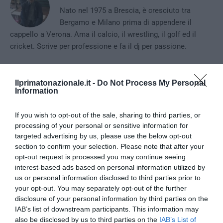
Nato nel 1975 a Brescia, è cresciuto tra
Bergamo e Milano prima di appendere il
cappello a Verona. Ama il calcio, il wrestling, il golf ed il
cricket. Scrive per professione e fa il dj per passione.
Ilprimatonazionale.it -
Do Not Process My Personal
Information
previous post
“Riprendersi tutto”: la voce di Brescia contro il degrado
If you wish to opt-out of the sale, sharing to third parties, or
next post
processing of your personal or sensitive information for
Atreju: la “via italiana” sarà partecipazione o Milei?
targeted advertising by us, please use the below opt-out
section to confirm your selection. Please note that after your
opt-out request is processed you may continue seeing
YOU MAY ALSO LIKE
interest-based ads based on personal information utilized by
us or personal information disclosed to third parties prior to
your opt-out. You may separately opt-out of the further
disclosure of your personal information by third parties on the
IAB’s list of downstream participants. This information may
also be disclosed by us to third parties on the
IAB’s List of