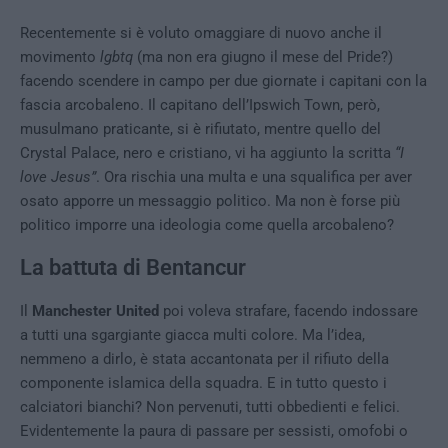
Recentemente si è voluto omaggiare di nuovo anche il
movimento
lgbtq
(ma non era giugno il mese del Pride?)
facendo scendere in campo per due giornate i capitani con la
fascia arcobaleno. Il capitano dell’Ipswich Town, però,
musulmano praticante, si è rifiutato, mentre quello del
Crystal Palace, nero e cristiano, vi ha aggiunto la scritta
“I
love Jesus”
. Ora rischia una multa e una squalifica per aver
osato apporre un messaggio politico. Ma non è forse più
politico imporre una ideologia come quella arcobaleno?
La battuta di Bentancur
Il
Manchester United
poi voleva strafare, facendo indossare
a tutti una sgargiante giacca multi colore. Ma l’idea,
nemmeno a dirlo, è stata accantonata per il rifiuto della
componente islamica della squadra. E in tutto questo i
calciatori bianchi? Non pervenuti, tutti obbedienti e felici.
Evidentemente la paura di passare per sessisti, omofobi o