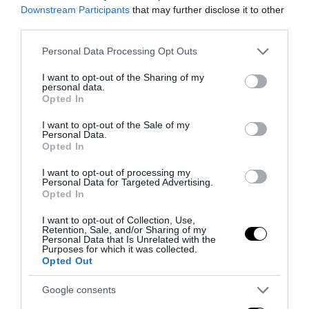
Downstream Participants
that may further disclose it to other
third parties.
Please note that this website/app uses one or more Google
Personal Data Processing Opt Outs
services and may gather and store information including but
not limited to your visit or usage behaviour. You may click to
I want to opt-out of the Sharing of my
personal data.
grant or deny consent to Google and its third-party tags to
Opted In
use your data for below specified purposes in below Google
consent section.
I want to opt-out of the Sale of my
Personal Data.
Opted In
Il primo supereroe: Franco Baresi, 6 per sempre
I want to opt-out of processing my
31 Luglio 2026
Personal Data for Targeted Advertising.
Opted In
I want to opt-out of Collection, Use,
Retention, Sale, and/or Sharing of my
Personal Data that Is Unrelated with the
Purposes for which it was collected.
Opted Out
Google consents