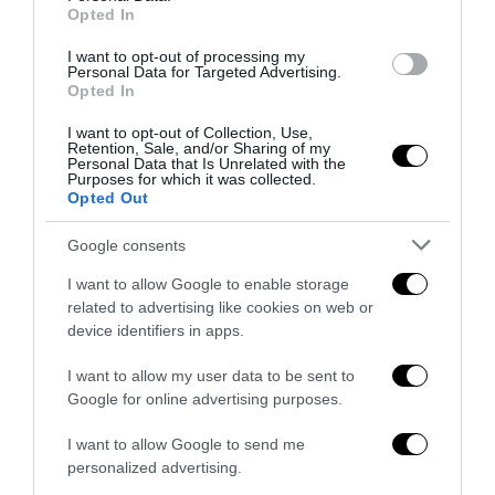
Opted In
I want to opt-out of processing my
Bonaccini e il mito delle barricate di Parma: quando
Personal Data for Targeted Advertising.
Opted In
l’antifascismo copia il fascismo
6 Agosto 2026
I want to opt-out of Collection, Use,
Retention, Sale, and/or Sharing of my
Personal Data that Is Unrelated with the
Purposes for which it was collected.
Opted Out
Google consents
I want to allow Google to enable storage
related to advertising like cookies on web or
device identifiers in apps.
I want to allow my user data to be sent to
Google for online advertising purposes.
I want to allow Google to send me
personalized advertising.
Remigrazione, il Copasir riconosce all’antifascismo il