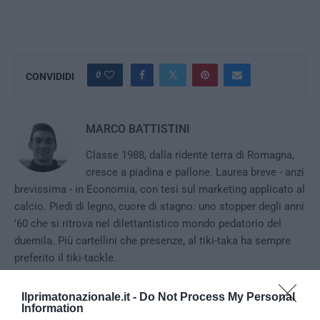
0
CONVIDIDI
MARCO BATTISTINI
Classe 1988, dalla ridente terra di Romagna,
cresce a piadina e pallone. Laurea breve - anzi
brevissima - in Economia, con tesi sul marketing applicato al
calcio. Piedi di legno, cuore di stagno: uno stopper degli anni
'60 che si ritrova nel dilettantistico mondo pedatorio del
duemila. Più cartellini che presenze, al tiki-taka ha sempre
preferito il tiki-tackle.
Ilprimatonazionale.it -
Do Not Process My Personal
Information