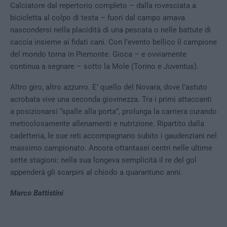
Calciatore dal repertorio completo – dalla rovesciata a
bicicletta al colpo di testa – fuori dal campo amava
nascondersi nella placidità di una pescata o nelle battute di
caccia insieme ai fidati cani. Con l’evento bellico il campione
del mondo torna in Piemonte. Gioca – e ovviamente
continua a segnare – sotto la Mole (Torino e Juventus).
Altro giro, altro azzurro. E’ quello del Novara, dove l’astuto
acrobata vive una seconda giovinezza. Tra i primi attaccanti
a posizionarsi “spalle alla porta”, prolunga la carriera curando
meticolosamente allenamenti e nutrizione. Ripartito dalla
cadetteria, le sue reti accompagnano subito i gaudenziani nel
massimo campionato. Ancora ottantasei centri nelle ultime
sette stagioni: nella sua longeva semplicità il re del gol
appenderà gli scarpini al chiodo a quarantuno anni.
Marco Battistini