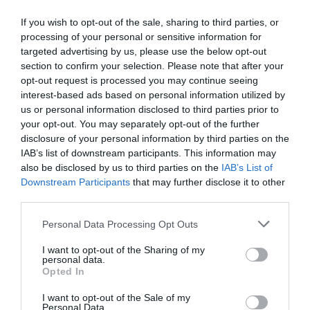
previous post
Caldo e Covid: sottrarsi alla manipolazione per tornare
If you wish to opt-out of the sale, sharing to third parties, or
all’attacco
processing of your personal or sensitive information for
targeted advertising by us, please use the below opt-out
next post
section to confirm your selection. Please note that after your
SMS per il business: 5 spunti per il marketing diretto
opt-out request is processed you may continue seeing
interest-based ads based on personal information utilized by
us or personal information disclosed to third parties prior to
YOU MAY ALSO LIKE
your opt-out. You may separately opt-out of the further
disclosure of your personal information by third parties on the
IAB’s list of downstream participants. This information may
also be disclosed by us to third parties on the
IAB’s List of
Downstream Participants
that may further disclose it to other
third parties.
Please note that this website/app uses one or more Google
Personal Data Processing Opt Outs
services and may gather and store information including but
not limited to your visit or usage behaviour. You may click to
I want to opt-out of the Sharing of my
personal data.
grant or deny consent to Google and its third-party tags to
Opted In
use your data for below specified purposes in below Google
consent section.
I want to opt-out of the Sale of my
Personal Data.