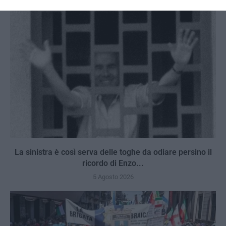
La sinistra è così serva delle toghe da odiare persino il
ricordo di Enzo...
5 Agosto 2026