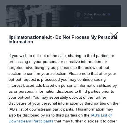
Ilprimatonazionale.it -
Do Not Process My Personal
Information
If you wish to opt-out of the sale, sharing to third parties, or
processing of your personal or sensitive information for
targeted advertising by us, please use the below opt-out
section to confirm your selection. Please note that after your
opt-out request is processed you may continue seeing
interest-based ads based on personal information utilized by
Bonaccini e il mito delle barricate di Parma: quando
us or personal information disclosed to third parties prior to
l’antifascismo copia il fascismo
your opt-out. You may separately opt-out of the further
disclosure of your personal information by third parties on the
6 Agosto 2026
IAB’s list of downstream participants. This information may
also be disclosed by us to third parties on the
IAB’s List of
Downstream Participants
that may further disclose it to other
third parties.