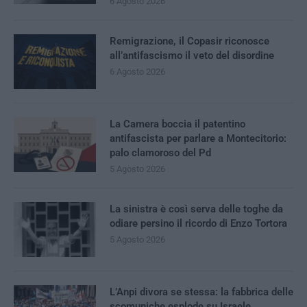
6 Agosto 2026
Remigrazione, il Copasir riconosce
all’antifascismo il veto del disordine
6 Agosto 2026
La Camera boccia il patentino
antifascista per parlare a Montecitorio:
palo clamoroso del Pd
5 Agosto 2026
La sinistra è così serva delle toghe da
odiare persino il ricordo di Enzo Tortora
5 Agosto 2026
L’Anpi divora se stessa: la fabbrica delle
scomuniche esplode su Israele