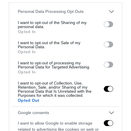
Please note that this website/app uses one or more Google
Personal Data Processing Opt Outs
services and may gather and store information including but
not limited to your visit or usage behaviour. You may click to
I want to opt-out of the Sharing of my
personal data.
grant or deny consent to Google and its third-party tags to
Opted In
use your data for below specified purposes in below Google
consent section.
I want to opt-out of the Sale of my
Personal Data.
Opted In
I want to opt-out of processing my
Personal Data for Targeted Advertising.
Remigrazione, il Copasir riconosce all’antifascismo il
Opted In
veto del disordine
I want to opt-out of Collection, Use,
6 Agosto 2026
Retention, Sale, and/or Sharing of my
Personal Data that Is Unrelated with the
Purposes for which it was collected.
Opted Out
Google consents
I want to allow Google to enable storage
related to advertising like cookies on web or