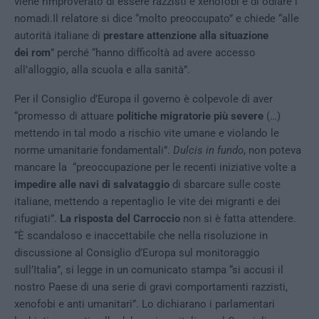
viene rimproverato di essere razzisti e xenofobi e di odiare i
nomadi.Il relatore si dice “molto preoccupato” e chiede “alle
autorità italiane di
prestare attenzione alla situazione
dei rom
” perché “hanno difficoltà ad avere accesso
all’alloggio, alla scuola e alla sanità”.
Per il Consiglio d’Europa il governo è colpevole di aver
“promesso di attuare
politiche migratorie più severe
(…)
mettendo in tal modo a rischio vite umane e violando le
norme umanitarie fondamentali”.
Dulcis in fundo
, non poteva
mancare la “preoccupazione per le recenti iniziative volte a
impedire alle navi di salvataggio
di sbarcare sulle coste
italiane, mettendo a repentaglio le vite dei migranti e dei
rifugiati”.
La risposta del Carroccio
non si è fatta attendere.
“È scandaloso e inaccettabile che nella risoluzione in
discussione al Consiglio d’Europa sul monitoraggio
sull’Italia”, si legge in un comunicato stampa “si accusi il
nostro Paese di una serie di gravi comportamenti razzisti,
xenofobi e anti umanitari”. Lo dichiarano i parlamentari