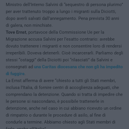
Ministro dell’Interno Salvini di “sequestro di persona plurimo”
per aver trattenuto troppo a lungo i migranti sulla Diciotti,
dopo averli salvati dall’annegamento. Pena prevista 30 anni
di galera, non minchiate.
Tove Ernst
, portavoce della Commissione Ue per la
Migrazione accusa Salvini per l’esatto contrario: avrebbe
dovuto trattenere i migranti e non consentire loro di rendersi
irreperibili. Doveva detenerli. Cioè incarcerarli. Parliamo degli
stessi “ostaggi” della Diciotti poi “rilasciati” da Salvini e
consegnati ad
una Caritas diocesana che non gli ha impedito
di fuggire
.
La Ernst afferma di avere “chiesto a tutti gli Stati membri,
inclusa l’Italia, di fornire centri di accoglienza adeguati, che
comprendano la detenzione. Quando si tratta di impedire che
le persone si nascondano, è possibile trattenerle in
detenzione, anche nel caso in cui abbiano ricevuto un ordine
di rimpatrio o durante le procedure di asilo, al fine di
condurle a termine. Abbiamo chiesto agli Stati membri di