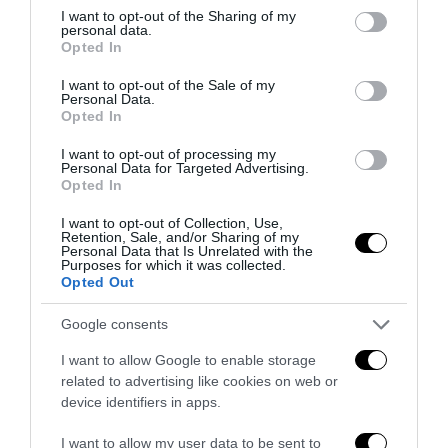
not limited to your visit or usage behaviour. You may click to
I want to opt-out of the Sharing of my
personal data.
grant or deny consent to Google and its third-party tags to
Opted In
use your data for below specified purposes in below Google
consent section.
I want to opt-out of the Sale of my
Personal Data.
Opted In
I want to opt-out of processing my
Personal Data for Targeted Advertising.
Opted In
I want to opt-out of Collection, Use,
Retention, Sale, and/or Sharing of my
Personal Data that Is Unrelated with the
Bonaccini e il mito delle barricate di Parma: quando
Purposes for which it was collected.
l’antifascismo copia il fascismo
Opted Out
6 Agosto 2026
Google consents
I want to allow Google to enable storage
related to advertising like cookies on web or
device identifiers in apps.
I want to allow my user data to be sent to