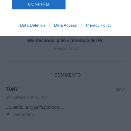
CONFIRM
Data Deletion
Data Access
Privacy Policy
La Camera boccia il patentino antifascista per parlare a
Montecitorio: palo clamoroso del Pd
5 Agosto 2026
1 COMMENTO
TONY
REPLY
9 Settembre 2018 - 9:57
…quando la toga fa politica…..
Caricamento...