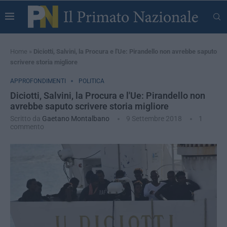
Home
»
Diciotti, Salvini, la Procura e l'Ue: Pirandello non avrebbe saputo
scrivere storia migliore
APPROFONDIMENTI
POLITICA
Diciotti, Salvini, la Procura e l'Ue: Pirandello non
avrebbe saputo scrivere storia migliore
Scritto da
Gaetano Montalbano
9 Settembre 2018
1
commento