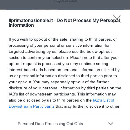
7 Agosto 2026
Ilprimatonazionale.it -
Do Not Process My Personal
Information
If you wish to opt-out of the sale, sharing to third parties, or
processing of your personal or sensitive information for
targeted advertising by us, please use the below opt-out
section to confirm your selection. Please note that after your
opt-out request is processed you may continue seeing
interest-based ads based on personal information utilized by
us or personal information disclosed to third parties prior to
your opt-out. You may separately opt-out of the further
disclosure of your personal information by third parties on the
IAB’s list of downstream participants. This information may
Addio a Francesco Guccini: stronzo, poeta e buffone di
also be disclosed by us to third parties on the
IAB’s List of
corte
Downstream Participants
that may further disclose it to other
7 Agosto 2026
third parties.
Please note that this website/app uses one or more Google
Personal Data Processing Opt Outs
services and may gather and store information including but