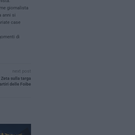
nista.
me giornalista
a anni si
ariate case
gomenti di
next post
 Zeta sulla targa
artiri delle Foibe