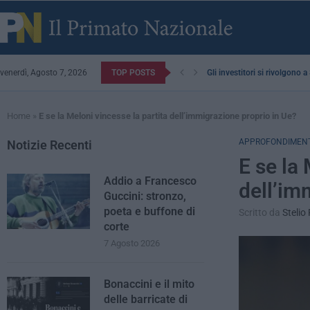
venerdì, Agosto 7, 2026
TOP POSTS
Gli investitori si rivolgono 
Home
»
E se la Meloni vincesse la partita dell’immigrazione proprio in Ue?
APPROFONDIMENT
Notizie Recenti
E se la 
Addio a Francesco
dell’im
Guccini: stronzo,
poeta e buffone di
Scritto da
Stelio
corte
7 Agosto 2026
Bonaccini e il mito
delle barricate di