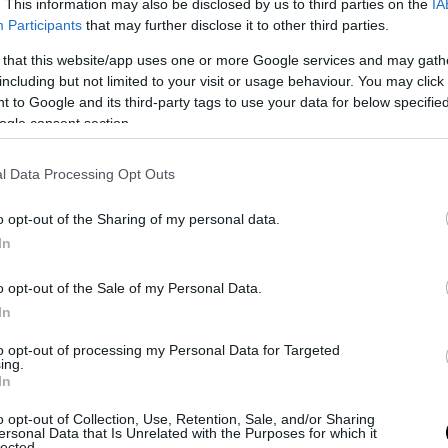
mente indisturbati delle
Ong
e di vari altri barconi non solo nei porti
. This information may also be disclosed by us to third parties on the
IA
Participants
that may further disclose it to other third parties.
lli disseminati su tutte le coste italiane. Ripetiamo anche un’altra 
po presto per tirare bilanci definitivi, pur constatando un presente 
 that this website/app uses one or more Google services and may gath
un tema nel quale tutti si aspettavano che questo governo avrebbe 
including but not limited to your visit or usage behaviour. You may click 
iù che in altri contesti (come quello di una politica estera nel quale
 to Google and its third-party tags to use your data for below specifi
ogle consent section.
sso più scaltrezza di quanto si sarebbe potuto immaginare agli esord
ci in corso nel contesto dei “ventisette” Paesi dell’Ue, però, si sta
a che potrebbe sul serio fare il gioco del presidente del Consiglio it
l Data Processing Opt Outs
o opt-out of the Sharing of my personal data.
In
o opt-out of the Sale of my Personal Data.
In
to opt-out of processing my Personal Data for Targeted
ing.
In
o opt-out of Collection, Use, Retention, Sale, and/or Sharing
ersonal Data that Is Unrelated with the Purposes for which it
lected.