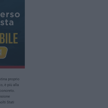
stina proprio
, è più alla
concreto.
nsione
lti Stati