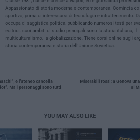
Classe 1981, nasce e cresce a Napoli, ed è giornalista professio
Appassionato di storia moderna e contemporanea. Comincia co
sportivo, prima di interessarsi di tecnologia e intrattenimento. D
occupa di saggistica politica, pubblicando numerosi testi per sv
editrici: suoi ambiti di studio principali sono la storia italiana, il
multiculturalismo, la globalizzazione. Tiene corsi online sugli ar
storia contemporanea e storia dell'Unione Sovietica.
maschi”, e l’ateneo cancella
Miserabili rossi: a Genova una
ot”. Ma i personaggi sono tutti
ai M
YOU MAY ALSO LIKE