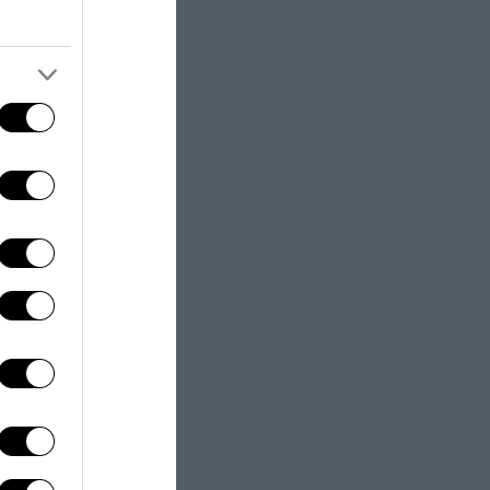
e il Paese più
mmigrazione e,
 stato “in
ci di Bruxelles.
cia, Malta e
quale
 i trafficanti di
inge i
o Italia. La
i “sigillare i
no
 in questo
a con
recinzioni