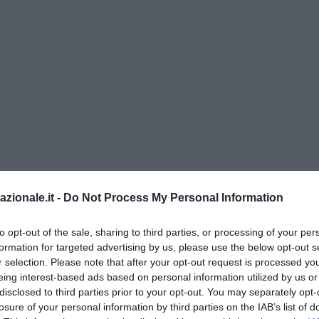
azionale.it -
Do Not Process My Personal Information
to opt-out of the sale, sharing to third parties, or processing of your per
formation for targeted advertising by us, please use the below opt-out s
a sfida dell’immigrazione
r selection. Please note that after your opt-out request is processed y
eing interest-based ads based on personal information utilized by us or
i sulla lingua, ribadiamo un’ovvietà: finora il premier Meloni la sfida
disclosed to third parties prior to your opt-out. You may separately opt-
ne clandestina la sta perdendo. Pure in modo abbastanza clamoroso,
losure of your personal information by third parties on the IAB’s list of