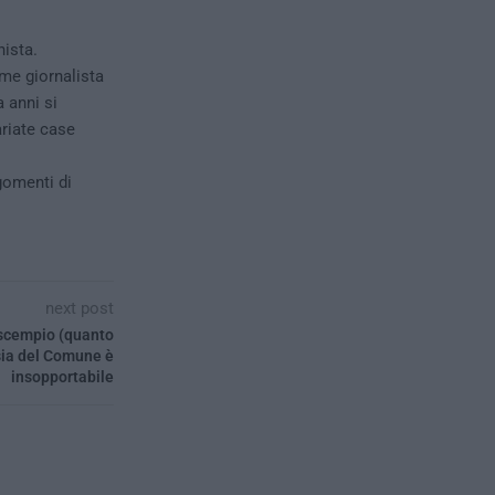
nista.
me giornalista
a anni si
ariate case
gomenti di
next post
scempio (quanto
isia del Comune è
insopportabile