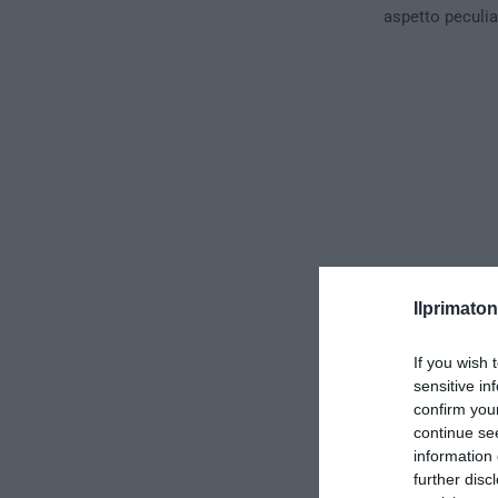
aspetto peculia
Ilprimaton
If you wish 
sensitive in
confirm you
Italiani, p
continue se
information 
Il post che des
further disc
intendiamo por