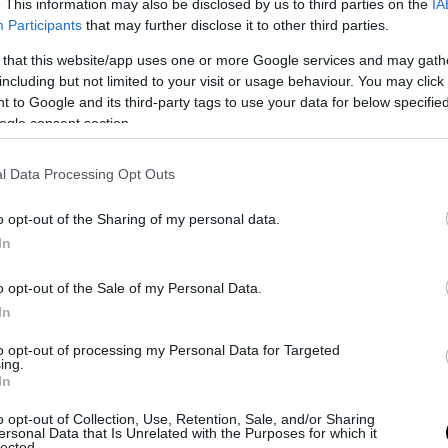
. This information may also be disclosed by us to third parties on the
IA
le numerose infangate che la cultura dominante, ben seguita in que
Participants
that may further disclose it to other third parties.
 diretto agli italiani e al loro senso di patria. Quando si racconta 
 that this website/app uses one or more Google services and may gath
polo attaccato alla propria terra, si racconta una sciocchezza grave
including but not limited to your visit or usage behaviour. You may click 
 sia così non è dettata dalla storia, bensì dalla formazione. Dalla “D
 to Google and its third-party tags to use your data for below specifi
 Pro Italia”. Fenomeni come il Risorgimento, la Grande Guera, il Fasc
ogle consent section.
 la storia patriottica di qualsiasi Paese, praticamente liquidati com
mportanti come il 1954, con il ritorno di
Trieste
alla Nazione e le pi
l Data Processing Opt Outs
 ignorati. “Non siamo mai stati uniti” è il mantra. Ma se si parla di
l’evento
D’istruzione
ha cercato di fare (occupandosi ovviamente de
o opt-out of the Sharing of my personal data.
t, non soltanto riferito al tema di nostro interesse) si imbocca una
In
e corretta.
o opt-out of the Sale of my Personal Data.
In
to opt-out of processing my Personal Data for Targeted
ing.
In
o opt-out of Collection, Use, Retention, Sale, and/or Sharing
ersonal Data that Is Unrelated with the Purposes for which it
lected.