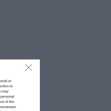
sonal or
ection to
ou may
 personal
out of the
tione su cui
 downstream
quest’epoca?
“
. Il