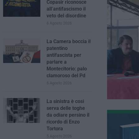
Copasir riconosce
all’antifascismo il
veto del disordine
6 Agosto 2026
La Camera boccia il
patentino
antifascista per
parlare a
Montecitorio: palo
clamoroso del Pd
5 Agosto 2026
La sinistra è così
serva delle toghe
da odiare persino il
ricordo di Enzo
Tortora
5 Agosto 2026