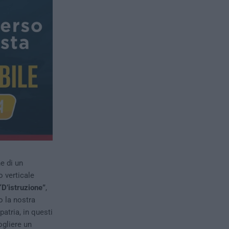
e di un
o verticale
D’istruzione”
,
o la nostra
atria, in questi
ogliere un