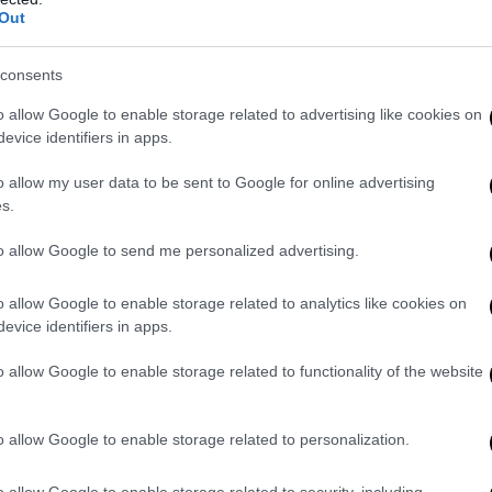
Out
consents
o allow Google to enable storage related to advertising like cookies on
viso: la scuola di oggi non conterebbe nulla a
evice identifiers in apps.
da
o allow my user data to be sent to Google for online advertising
s.
à da affrontare è anche questa. La scuola, in un mondo normale, dov
ntale fonte di formazione del giovanissimo cittadino italiano. Ne
to allow Google to send me personalized advertising.
le non è affatto,
viene letteralmente cannibalizzata dalla cultura 
udiovisivi (cinema, serie tv o videoclip che siano). Per cui, anche 
o allow Google to enable storage related to analytics like cookies on
truzione assolutamente efficiente e in grado di formare l’italiano del
evice identifiers in apps.
qualsiasi comunità, come quelli – oltre che della cultura e della pr
ll’amor proprio, dell’identità, dell’orgoglio e della difesa di sé, esso 
o allow Google to enable storage related to functionality of the website
 che non si dica da tutto il resto. Ciò non toglie che sarebbe già
un
meno per iniziare a costruire un contrasto, una barriera, un argine 
o allow Google to enable storage related to personalization.
d averlo capito: chi ha organizzato il convegno a Latina ieri sì. Per
tto, sperando che l’approccio si intensifichi e si diffonda anche vers
o allow Google to enable storage related to security, including