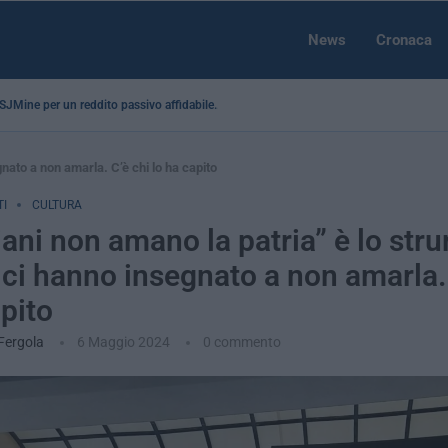
News
Cronaca
a SJMine per un reddito passivo affidabile...
gnato a non amarla. C’è chi lo ha capito
I
CULTURA
liani non amano la patria” è lo st
 ci hanno insegnato a non amarla.
apito
 Fergola
6 Maggio 2024
0 commento