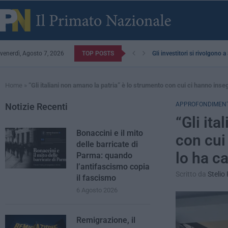
venerdì, Agosto 7, 2026
TOP POSTS
Gli investitori si rivolgono 
Home
»
“Gli italiani non amano la patria” è lo strumento con cui ci hanno inse
APPROFONDIMENT
Notizie Recenti
“Gli ita
Bonaccini e il mito
con cui
delle barricate di
lo ha c
Parma: quando
l’antifascismo copia
Scritto da
Stelio
il fascismo
6 Agosto 2026
Remigrazione, il