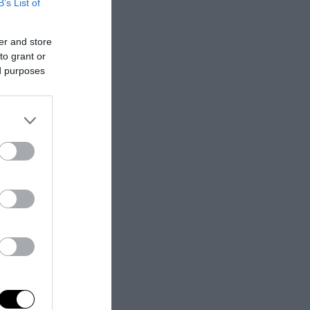
B’s List of
sto da quella
che non siamo
er and store
. Ma la
to grant or
’istruzione”,
ed purposes
ismo,
e se nulla
azze affollate,
formazione dei
ll’argomento in
 strada