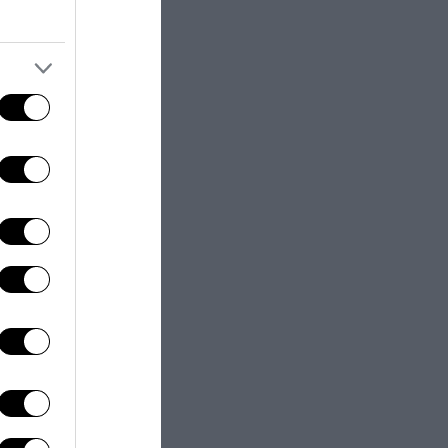
nche se
rebbe essere la
l mondo del
pop di massa
,
immaginando un
 futuro a valori
eparazione –
verrebbe
 enorme punto
concreto. Non
 il momento.
o altre realtà.