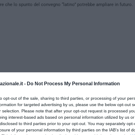
re che lo spunto del convegno “latino” potrebbe ampliare in futuro.
azionale.it -
Do Not Process My Personal Information
to opt-out of the sale, sharing to third parties, or processing of your per
formation for targeted advertising by us, please use the below opt-out s
r selection. Please note that after your opt-out request is processed y
atria e “D’istruzione”
eing interest-based ads based on personal information utilized by us or
disclosed to third parties prior to your opt-out. You may separately opt-
crive l’evento in un punto sottolinea esattamente il punto della ques
losure of your personal information by third parties on the IAB’s list of
re l’accento.
“
Che tipo di cittadino viene plasmato nelle scuole di 