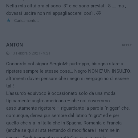
Nella mia città ora ci sono -3° e ne sono previsti -8 …. ma ,
dovessi uscire non mi appagliaccerei così . 🤣
Caricamento...
ANTON
REPLY
13 Febbraio 2021 - 9:21
Concordo col signor SergioM: purtroppo, bisogna stare a
ripetere sempre le stesse cose… Negro NON E’ UN INSULTO,
altrimenti dovrei pensare che i negri si vergognino di essere
tali!
L’assurdo equivoco è occasionato solo da una moda
tipicamente anglo-americana – che noi dovremmo
assolutamente rigettare – riguardante la parola “nigger” che,
comunque, deriva pur sempre dal latino “nĭgro” ed è per
quello che sia in Italia che in Spagna, Romania e Francia
(anche se qui si sta tentando di modificare il termine in
senso… “politicamente corretto”) si usa la parola