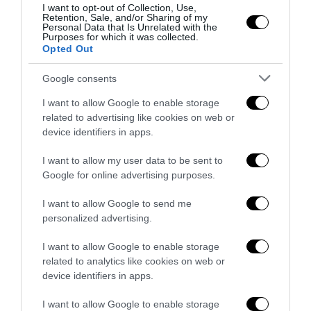
I want to opt-out of Collection, Use,
5 Agosto 2026
Retention, Sale, and/or Sharing of my
Personal Data that Is Unrelated with the
Purposes for which it was collected.
Opted Out
Google consents
I want to allow Google to enable storage
related to advertising like cookies on web or
device identifiers in apps.
I want to allow my user data to be sent to
Google for online advertising purposes.
I want to allow Google to send me
personalized advertising.
La sinistra è così serva delle toghe da odiare persino il
I want to allow Google to enable storage
ricordo di Enzo...
related to analytics like cookies on web or
device identifiers in apps.
5 Agosto 2026
I want to allow Google to enable storage