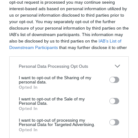
opt-out request is processed you may continue seeing
interest-based ads based on personal information utilized by
Remigrazione, il Copasir riconosce all’antifascismo il
us or personal information disclosed to third parties prior to
veto del disordine
your opt-out. You may separately opt-out of the further
disclosure of your personal information by third parties on the
6 Agosto 2026
IAB’s list of downstream participants. This information may
also be disclosed by us to third parties on the
IAB’s List of
Downstream Participants
that may further disclose it to other
third parties.
Please note that this website/app uses one or more Google
Personal Data Processing Opt Outs
services and may gather and store information including but
not limited to your visit or usage behaviour. You may click to
I want to opt-out of the Sharing of my
personal data.
grant or deny consent to Google and its third-party tags to
Opted In
use your data for below specified purposes in below Google
consent section.
I want to opt-out of the Sale of my
Personal Data.
Opted In
I want to opt-out of processing my
Personal Data for Targeted Advertising.
La Camera boccia il patentino antifascista per parlare a
Opted In
Montecitorio: palo clamoroso del Pd