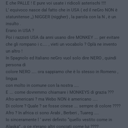
E che PALLE ! E pure voi usate i ridicoli asterischi !!!!
L’ equivoco nasce dal fatto che in USA ( ed il neGro NON è
statunitense ,,) NIGGER (niggher) , la parola con la N , è un
insulto .
Erano in USA ?
Poi i razzisti USA da anni usano dire MONKEY …. per evitare
che gli rompano i c….. , vieti un vocabolo ? Oplà ne invento
un altro !
In Spagnolo ed Italiano neGro vuol solo dire NERO , quindi
persona di
colore NERO ….. ora sappiamo che è lo stesso in Romeno ,
lingua
con molto in comune con la nostra …..
E …. come dovremmo chiamare i MONKEYS di grazia ???
Afro-americani ? ma Webo NON è americano …..
Di colore ? Quale ? se fosse cinese …. sempre di colore ????
Afro ? In africa ci sono Arabi , Berberi , Tuareg …..
Io sinceramente l ‘ avrei definito “quello vestito come in
Alaska” , o ce n’erano altri conciati come lui ????