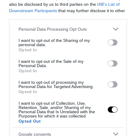
also be disclosed by us to third parties on the
IAB’s List of
Downstream Participants
that may further disclose it to other
third parties.
Bonaccini e il mito delle barricate di Parma: quando
l’antifascismo copia il fascismo
Please note that this website/app uses one or more Google
Personal Data Processing Opt Outs
6 Agosto 2026
services and may gather and store information including but
not limited to your visit or usage behaviour. You may click to
I want to opt-out of the Sharing of my
personal data.
grant or deny consent to Google and its third-party tags to
Opted In
use your data for below specified purposes in below Google
consent section.
I want to opt-out of the Sale of my
Personal Data.
Opted In
I want to opt-out of processing my
Personal Data for Targeted Advertising.
Opted In
I want to opt-out of Collection, Use,
Retention, Sale, and/or Sharing of my
Personal Data that Is Unrelated with the
Purposes for which it was collected.
Opted Out
Remigrazione, il Copasir riconosce all’antifascismo il
Google consents