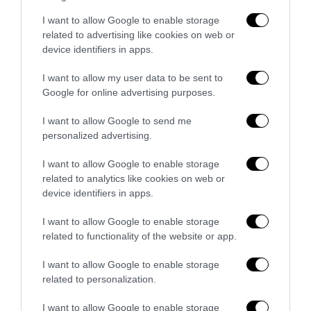
veto del disordine
I want to allow Google to enable storage
6 Agosto 2026
related to advertising like cookies on web or
device identifiers in apps.
I want to allow my user data to be sent to
Google for online advertising purposes.
I want to allow Google to send me
personalized advertising.
I want to allow Google to enable storage
related to analytics like cookies on web or
device identifiers in apps.
I want to allow Google to enable storage
related to functionality of the website or app.
La Camera boccia il patentino antifascista per parlare a
I want to allow Google to enable storage
Montecitorio: palo clamoroso del Pd
related to personalization.
5 Agosto 2026
I want to allow Google to enable storage