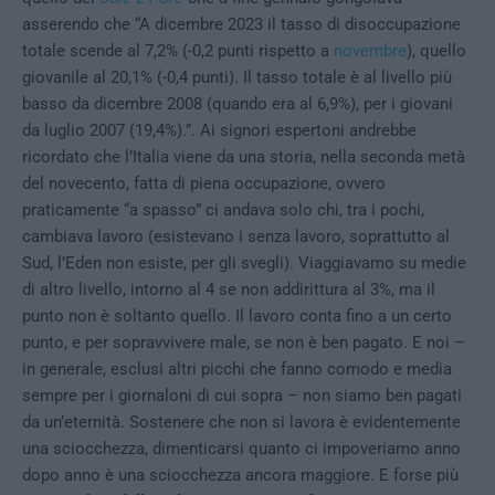
asserendo che “A dicembre 2023 il tasso di disoccupazione
totale scende al 7,2% (-0,2 punti rispetto a
novembre
), quello
giovanile al 20,1% (-0,4 punti). Il tasso totale è al livello più
basso da dicembre 2008 (quando era al 6,9%), per i giovani
da luglio 2007 (19,4%).”. Ai signori espertoni andrebbe
ricordato che l’Italia viene da una storia, nella seconda metà
del novecento, fatta di piena occupazione, ovvero
praticamente “a spasso” ci andava solo chi, tra i pochi,
cambiava lavoro (esistevano i senza lavoro, soprattutto al
Sud, l’Eden non esiste, per gli svegli). Viaggiavamo su medie
di altro livello, intorno al 4 se non addirittura al 3%, ma il
punto non è soltanto quello. Il lavoro conta fino a un certo
punto, e per sopravvivere male, se non è ben pagato. E noi –
in generale, esclusi altri picchi che fanno comodo e media
sempre per i giornaloni di cui sopra – non siamo ben pagati
da un’eternità. Sostenere che non si lavora è evidentemente
una sciocchezza, dimenticarsi quanto ci impoveriamo anno
dopo anno è una sciocchezza ancora maggiore. E forse più