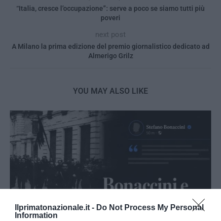
“Italia, cresce l’occupazione”: serve a poco se siamo tutti più
poveri
next post
A Milano la prima edizione del premio giornalistico dedicato ad
Almerigo Grilz
YOU MAY ALSO LIKE
Ilprimatonazionale.it -
Do Not Process My Personal
Information