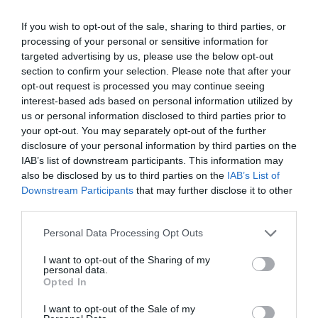
If you wish to opt-out of the sale, sharing to third parties, or
processing of your personal or sensitive information for
Bonaccini e il mito delle barricate di Parma: quando
targeted advertising by us, please use the below opt-out
l’antifascismo copia il fascismo
section to confirm your selection. Please note that after your
opt-out request is processed you may continue seeing
6 Agosto 2026
interest-based ads based on personal information utilized by
us or personal information disclosed to third parties prior to
your opt-out. You may separately opt-out of the further
disclosure of your personal information by third parties on the
IAB’s list of downstream participants. This information may
also be disclosed by us to third parties on the
IAB’s List of
Downstream Participants
that may further disclose it to other
third parties.
Please note that this website/app uses one or more Google
Personal Data Processing Opt Outs
services and may gather and store information including but
not limited to your visit or usage behaviour. You may click to
I want to opt-out of the Sharing of my
personal data.
grant or deny consent to Google and its third-party tags to
Opted In
use your data for below specified purposes in below Google
consent section.
I want to opt-out of the Sale of my