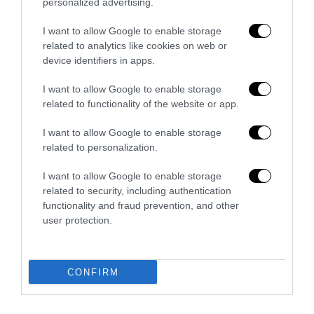
personalized advertising.
I want to allow Google to enable storage
related to analytics like cookies on web or
device identifiers in apps.
I want to allow Google to enable storage
related to functionality of the website or app.
«Spin Time non è CasaPound»: la santa occupazione
I want to allow Google to enable storage
rossa che fa politica, vende e...
related to personalization.
4 Agosto 2026
I want to allow Google to enable storage
related to security, including authentication
functionality and fraud prevention, and other
user protection.
5 COMMENTS
FEDERICO
REPLY
CONFIRM
6 Gennaio 2017 - 7:06
ottimo articolo.