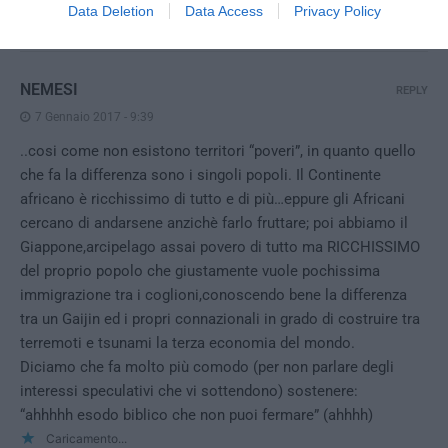
Caricamento...
Data Deletion
Data Access
Privacy Policy
NEMESI
REPLY
7 Gennaio 2017 - 9:39
..cosi come non esistono territori “poveri”, in quanto quello
che fa la differenza sono i singoli popoli. Il Continente
africano è ricchissimo di tutto e di più…eppure gli Africani
cercano di andarsene anzichè farlo fruttare; poi abbiamo il
Giappone,arcipelago assai povero di tutto ma RICCHISSIMO
del proprio popolo che giustamente vuole pochissima
immigrazione tra i coglioni,conoscendo bene la differenza
tra un Gaijin ed i propri connazionali in grado di costruire tra
terremoti e tsunami la terza economia del mondo.
Diciamo che fa molto più comodo (per non parlare degli
interessi speculativi che vi sottendono) sostenere:
“ahhhhh esodo biblico che non puoi fermare” (ahhhh)
Caricamento...