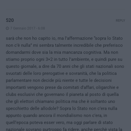
520
REPLY
7 Gennaio 2017 - 6:08
sarà che non ho capito io, ma l’affermazione “sopra lo Stato
non c’è nulla” mi sembra talmente incredibile che preferisco
domandarmi dove sia la mia mancanza cognitiva. Ma non
stiamo proprio ogni 3×2 in tutto l’ambiente, e quindi pure su
questo giornale, a dire da 70 anni che gli stati nazionali sono
svuotati delle loro prerogative e sovranità, che la politica
parlamentare non decide più niente e tutte le decisioni
importanti vengono prese da comitati d’affari, oligarchie e
clubs esclusivi che governano il pianeta al posto di quella
che gli elettori chiamano politica ma che è soltanto uno
specchietto delle allodole? Sopra lo Stato non c’era nulla
appunto quando ancora il mondialismo non c’era, in
quell’epoca poteva esser vero, ma oggi parlare di stato
nazionale sovrano purtroppo fa ridere, anche perchè vista la