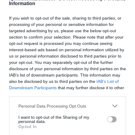
Information
If you wish to opt-out of the sale, sharing to third parties, or
processing of your personal or sensitive information for
targeted advertising by us, please use the below opt-out
section to confirm your selection. Please note that after your
opt-out request is processed you may continue seeing
interest-based ads based on personal information utilized by
us or personal information disclosed to third parties prior to
your opt-out. You may separately opt-out of the further
disclosure of your personal information by third parties on the
IAB’s list of downstream participants. This information may
also be disclosed by us to third parties on the
IAB’s List of
Downstream Participants
that may further disclose it to other
third parties.
La sinistra è così serva delle toghe da odiare persino il
ricordo di Enzo...
Please note that this website/app uses one or more Google
Personal Data Processing Opt Outs
services and may gather and store information including but
5 Agosto 2026
not limited to your visit or usage behaviour. You may click to
I want to opt-out of the Sharing of my
personal data.
grant or deny consent to Google and its third-party tags to
Opted In
use your data for below specified purposes in below Google