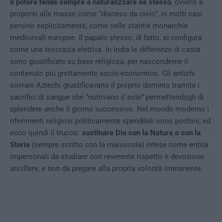
Il potere tende sempre a naturalizzare se stesso
, ovvero a
proporsi alle masse come “disceso da cielo”, in molti casi
persino esplicitamente, come nelle stantie monarchie
medioevali europee. Il papato stesso, di fatto, si configura
come una teocrazia elettiva. In India le differenze di casta
sono giustificate su base religiosa, per nasconderne il
contenuto più grettamente socio-economico. Gli antichi
sovrani Aztechi giustificavano il proprio dominio tramite i
sacrifici di sangue che “nutrivano il sole” permettendogli di
splendere anche il giorno successivo. Nel mondo moderno i
riferimenti religiosi politicamente spendibili sono pochini, ed
ecco quindi il trucco:
sostituire Dio con la Natura o con la
Storia
(sempre scritto con la maiuscola) intese come entità
impersonali da studiare con reverente rispetto e devozione
ancillare, e non da piegare alla propria volontà immanente.