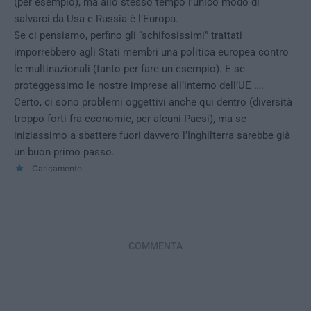
(per esempio), ma allo stesso tempo l’unico modo di
salvarci da Usa e Russia è l’Europa.
Se ci pensiamo, perfino gli “schifosissimi” trattati
imporrebbero agli Stati membri una politica europea contro
le multinazionali (tanto per fare un esempio). E se
proteggessimo le nostre imprese all’interno dell’UE ….
Certo, ci sono problemi oggettivi anche qui dentro (diversità
troppo forti fra economie, per alcuni Paesi), ma se
iniziassimo a sbattere fuori davvero l’Inghilterra sarebbe già
un buon primo passo.
Caricamento...
COMMENTA