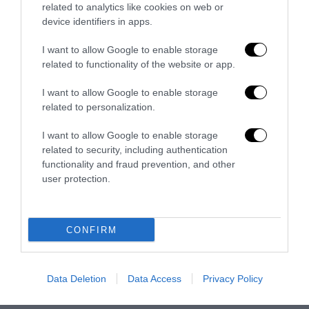
related to analytics like cookies on web or
Sport, sacralità e bellezza: dai bronzi di Riace alla
device identifiers in apps.
censura televisiva
I want to allow Google to enable storage
24 Luglio 2026
related to functionality of the website or app.
I want to allow Google to enable storage
related to personalization.
3 COMMENTS
I want to allow Google to enable storage
related to security, including authentication
PINO ROSSI
REPLY
functionality and fraud prevention, and other
16 Gennaio 2021 - 1:29
user protection.
Gab.com è l’unica alternativa a Facebook. Cancellare subito
account twitter, Facebook, e YouTube. Chiudere account
WhatsApp. Ci hanno dato una mano ora hanno tutti telegram.
CONFIRM
Caricamento...
Data Deletion
Data Access
Privacy Policy
FABIO CROCIATO
REPLY