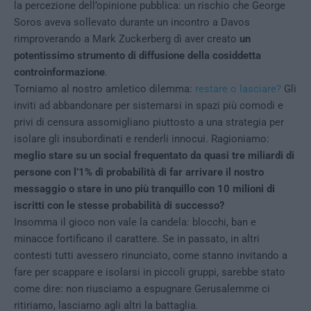
la percezione dell’opinione pubblica: un rischio che George
Soros aveva sollevato durante un incontro a Davos
rimproverando a Mark Zuckerberg di aver creato
un
potentissimo strumento di diffusione della cosiddetta
controinformazione
.
Torniamo al nostro amletico dilemma:
restare o lasciare?
Gli
inviti ad abbandonare per sistemarsi in spazi più comodi e
privi di censura assomigliano piuttosto a una strategia per
isolare gli insubordinati e renderli innocui. Ragioniamo:
meglio stare su un social frequentato da quasi tre miliardi di
persone con l’1% di probabilità di far arrivare il nostro
messaggio o stare in uno più tranquillo con 10 milioni di
iscritti con le stesse probabilità di successo?
Insomma il gioco non vale la candela: blocchi, ban e
minacce fortificano il carattere. Se in passato, in altri
contesti tutti avessero rinunciato, come stanno invitando a
fare per scappare e isolarsi in piccoli gruppi, sarebbe stato
come dire: non riusciamo a espugnare Gerusalemme ci
ritiriamo, lasciamo agli altri la battaglia.