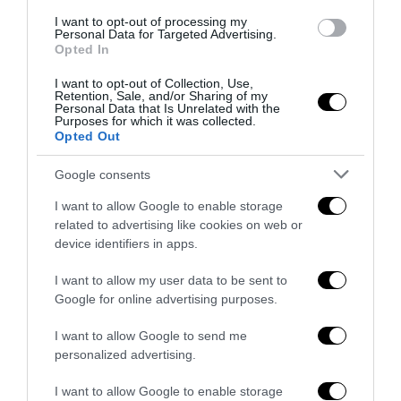
I want to opt-out of processing my
Personal Data for Targeted Advertising.
Opted In
I want to opt-out of Collection, Use,
Thomas ucciso perché bianco: la giustizia rompe il muro
Retention, Sale, and/or Sharing of my
Personal Data that Is Unrelated with the
di silenzio
Purposes for which it was collected.
Opted Out
25 Luglio 2026
Google consents
I want to allow Google to enable storage
related to advertising like cookies on web or
device identifiers in apps.
I want to allow my user data to be sent to
Google for online advertising purposes.
I want to allow Google to send me
personalized advertising.
I want to allow Google to enable storage