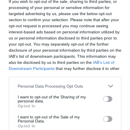
If you wish to opt-out of the sale, sharing to third parties, or
processing of your personal or sensitive information for
targeted advertising by us, please use the below opt-out
section to confirm your selection. Please note that after your
opt-out request is processed you may continue seeing
interest-based ads based on personal information utilized by
us or personal information disclosed to third parties prior to
your opt-out. You may separately opt-out of the further
Berlino, l’islamismo colpisce il Pride: il perpetuo
disclosure of your personal information by third parties on the
IAB’s list of downstream participants. This information may
fallimento dell’integrazione
also be disclosed by us to third parties on the
IAB’s List of
27 Luglio 2026
Downstream Participants
that may further disclose it to other
third parties.
Please note that this website/app uses one or more Google
Personal Data Processing Opt Outs
services and may gather and store information including but
not limited to your visit or usage behaviour. You may click to
I want to opt-out of the Sharing of my
personal data.
grant or deny consent to Google and its third-party tags to
Opted In
use your data for below specified purposes in below Google
consent section.
I want to opt-out of the Sale of my
Personal Data.
Opted In