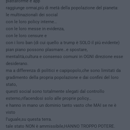
piattaforme e app
raggiunge ormai,più di metà della popolazione del pianeta:
le multinazionali dei social
con le loro policy interne…
con le loro messe in evidenza,
con le loro censure e
con i loro ban (di cui quello a trump è SOLO il più evidente)
pian piano possono plasmare…e spostare,
mentalità,cultura e consenso comuni in OGNI direzione esse
desiderano.
ma a differenza di politici e capipopolo,che sono limitati da
gradimento della propria popolazione e dai confini del loro
stato,
questi social sono totalmente slegati dal controllo
esterno,rifacendosi solo alle proprie policy…
e hanno in mano un dominio tanto vasto che MAI se ne è
visto
l’uguale,su questa terra.
tale stato NON è ammissibile,HANNO TROPPO POTERE.