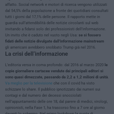
affatto. Social network e motori di ricerca vengono utilizzati
dal 54,5% della popolazione a fronte dei quotidiani consultati
tutti i giorni dal 17,1% delle persone. Il rapporto mette in
guardia sull’attendibilità delle notizie circolanti sul web
invitando a fidarsi solo dei professionisti dell’informazione.
Un invito che è caduto nel vuoto negli Usa:
se si fossero
fidati delle notizie divulgate dall’informazione mainstream
gli americani avrebbero snobbato Trump già nel 2016.
La crisi dell’informazione
L’editoria versa in coma profondo: dal 2016 al marzo 2020
le
copie giornaliere cartacee vendute dai principali editori si
sono quasi dimezzate, passando da 2,2 a 1,2 milioni di unità
.
Va meglio per la televisione
che con il covid ha visto
schizzare lo share. Il pubblico ipnotizzato dai numeri sui
contagi e dal numero dei decessi snocciolati
nell’appuntamento delle ore 18, dal parere di medici, virologi,
opinionisti, nella Fase 1, ha trascorso fino a 7 ore al giorno
davanti lo schermo. Nel primo lockdown la quota di