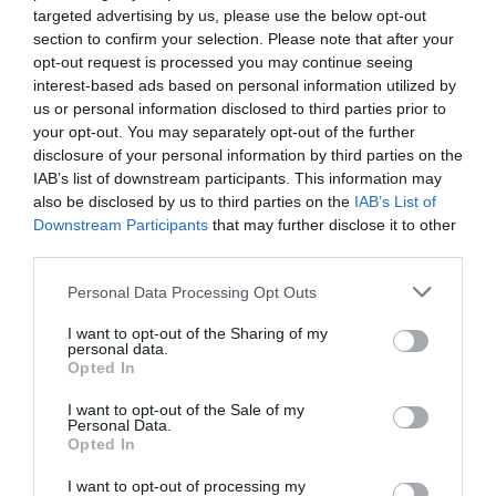
Berlino 2006, una notte da campioni del mondo
targeted advertising by us, please use the below opt-out
section to confirm your selection. Please note that after your
18 Luglio 2026
opt-out request is processed you may continue seeing
interest-based ads based on personal information utilized by
us or personal information disclosed to third parties prior to
your opt-out. You may separately opt-out of the further
disclosure of your personal information by third parties on the
IAB’s list of downstream participants. This information may
also be disclosed by us to third parties on the
IAB’s List of
Downstream Participants
that may further disclose it to other
third parties.
Please note that this website/app uses one or more Google
Personal Data Processing Opt Outs
services and may gather and store information including but
not limited to your visit or usage behaviour. You may click to
I want to opt-out of the Sharing of my
personal data.
grant or deny consent to Google and its third-party tags to
Opted In
use your data for below specified purposes in below Google
Inghilterra-Argentina, molto più di una partita
consent section.
I want to opt-out of the Sale of my
Personal Data.
15 Luglio 2026
Opted In
I want to opt-out of processing my