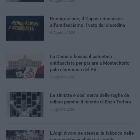
6 Agosto 2026
Remigrazione, il Copasir riconosce
all’antifascismo il veto del disordine
6 Agosto 2026
La Camera boccia il patentino
antifascista per parlare a Montecitorio:
palo clamoroso del Pd
5 Agosto 2026
La sinistra è così serva delle toghe da
odiare persino il ricordo di Enzo Tortora
5 Agosto 2026
L’Anpi divora se stessa: la fabbrica delle
scomuniche esplode su Israele