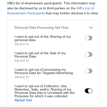
IAB’s list of downstream participants. This information may
also be disclosed by us to third parties on the
IAB’s List of
Downstream Participants
that may further disclose it to other
third parties.
Please note that this website/app uses one or more Google
Personal Data Processing Opt Outs
services and may gather and store information including but
not limited to your visit or usage behaviour. You may click to
I want to opt-out of the Sharing of my
personal data.
grant or deny consent to Google and its third-party tags to
Opted In
use your data for below specified purposes in below Google
L’Anpi divora se stessa: la fabbrica delle scomuniche
consent section.
I want to opt-out of the Sale of my
esplode su Israele
Personal Data.
5 Agosto 2026
Opted In
I want to opt-out of processing my
Personal Data for Targeted Advertising.
Opted In
I want to opt-out of Collection, Use,
Retention, Sale, and/or Sharing of my
Personal Data that Is Unrelated with the
Purposes for which it was collected.
Opted Out