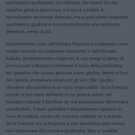
psichiatrico giudiziario). Un individuo che invece ha una
malattia grave e pericolosa, ma non è curabile, è
neutralizzato se rimane detenuto, ma a quel punto l’ospedale
psichiatrico giudiziario è sostanzialmente una soluzione
detentiva, niente di più.
Recentemente i casi dell’italiana Franzoni (condannata come
madre omicida ma sedicente innocente) e dell’africano
Kabobo (evidentemente colpevole di una strage a danno di
sconosciuti a Milano) richiamano il ruolo della psichiatria
nel garantire che queste persone siano gestite, dentro e fuori
dal carcere, in maniera sicura per gli altri. Ma i giudici
chiedono alla psichiatria un ruolo impossibile. Se la Franzoni
uccide in uno stato delirante in cui poteva volere (ad
esempio) salvare il bambino da una possessione demoniaca
uccidendolo, il reato potrebbe tranquillamente ripetersi in
caso di ricaduta, senza che si possa stabilire se e quando.
Se la Franzoni sia sottoposta a cure preventive pare invece
non interessare alla cronaca giudiziaria. Non ci sarebbe