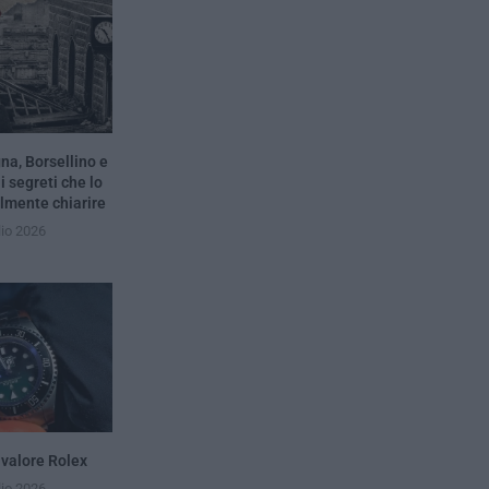
na, Borsellino e
i segreti che lo
almente chiarire
lio 2026
 valore Rolex
lio 2026