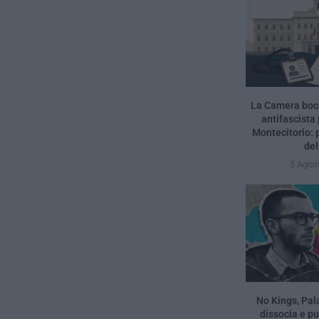
La Camera bocc
antifascista 
Montecitorio: 
del
5 Agos
No Kings, Pal
dissocia e pun