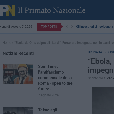
venerdì, Agosto 7, 2026
TOP POSTS
Gli investitori si rivolgono 
Home
»
“Ebola, da Oms colpevoli ritardi”. Forse era impegnata con le carni r
CRONACA
SIN
Notizie Recenti
“Ebola,
Spin Time,
impegna
l’antifascismo
commensale della
Scritto da
Giorgi
Roma «open to the
future»
7 Agosto 2026
Tekne agli