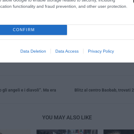
cation functionality and fraud prevention, and other user protection.
0
CONFIRM
GIORGIO NIGRA
Data Deletion
Data Access
Privacy Policy
o gli angeli e i diavoli”. Ma era
Blitz al centro Baobab, trovati 
YOU MAY ALSO LIKE