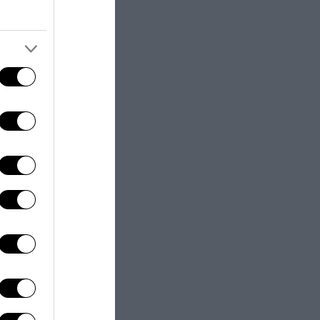
inizio nel 2013
ti segnalati
ntrata nella
nte ci fossero