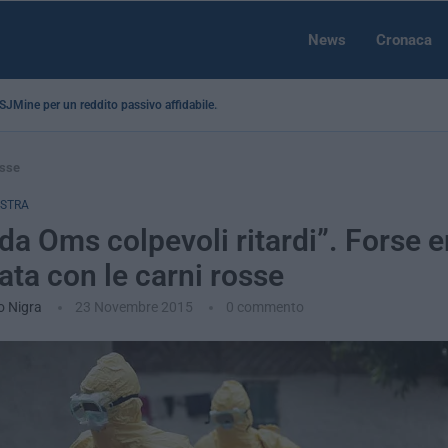
News
Cronaca
a SJMine per un reddito passivo affidabile...
osse
ISTRA
 da Oms colpevoli ritardi”. Forse e
ta con le carni rosse
o Nigra
23 Novembre 2015
0 commento