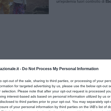
un’epidemia fuori controllo di
Ebo
azionale.it -
Do Not Process My Personal Information
to opt-out of the sale, sharing to third parties, or processing of your per
formation for targeted advertising by us, please use the below opt-out s
r selection. Please note that after your opt-out request is processed y
eing interest-based ads based on personal information utilized by us or
 è l’accusa contenuta in un report messo a punto da esperti interna
disclosed to third parties prior to your opt-out. You may separately opt-
 rivista
Lancet
, secondo cui migliaia di persone sarebbero morte i
losure of your personal information by third parties on the IAB’s list of