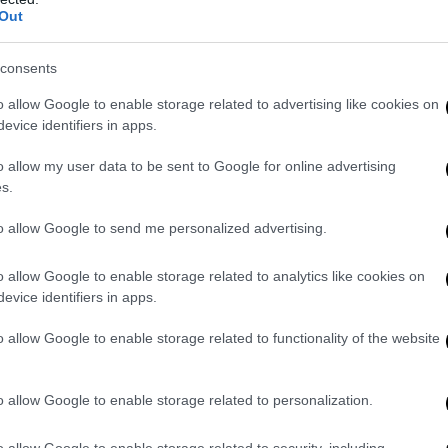
itardo è stato enorme”
, hanno scritto gli esperti. L’epidemia ha avuto 
Out
fezioni registrate in una remota regione della Guinea, dove sono sta
nti. Gli esperti hanno sottolineato che, anche quando l’epidemia è e
consents
 marzo, non si è riusciti a mobilitare un’assistenza globale nonosta
sulla gravità della situazione.
o allow Google to enable storage related to advertising like cookies on
evice identifiers in apps.
o allow my user data to be sent to Google for online advertising
s.
to allow Google to send me personalized advertising.
o allow Google to enable storage related to analytics like cookies on
evice identifiers in apps.
o allow Google to enable storage related to functionality of the website
o allow Google to enable storage related to personalization.
o allow Google to enable storage related to security, including