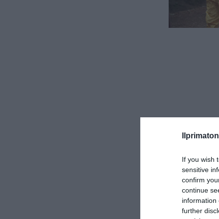
Ilprimaton
If you wish 
sensitive in
confirm you
continue se
Questa, almeno,
information 
pubblicato sulla
further disc