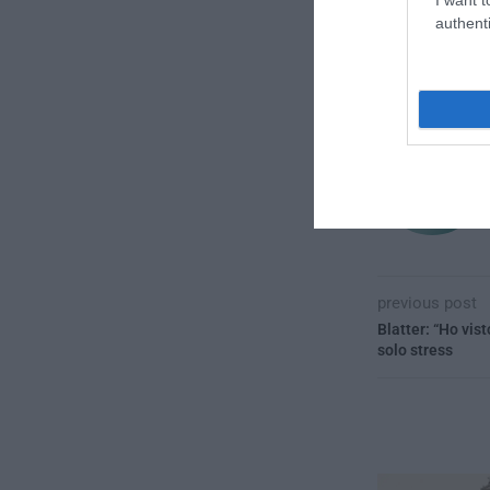
authenti
CONVIDIDI
previous post
Blatter: “Ho vist
solo stress