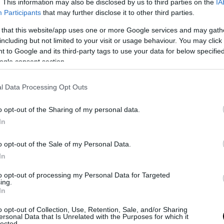
ta globale alla crisi Ebola sarebbe arrivata in ritardo e per di più
“d
. This information may also be disclosed by us to third parties on the
IA
Participants
that may further disclose it to other third parties.
 that this website/app uses one or more Google services and may gath
including but not limited to your visit or usage behaviour. You may click 
 to Google and its third-party tags to use your data for below specifi
ogle consent section.
l Data Processing Opt Outs
o opt-out of the Sharing of my personal data.
In
o opt-out of the Sale of my Personal Data.
In
erti, sarebbero necessari importanti cambiamenti politici per evitare
to opt-out of processing my Personal Data for Targeted
 sofferenza, la morte e il caos sociale ed economico osservato in S
ing.
In
”. Nel report gli studiosi hanno scritto che l’errore dell’Oms è stato
te quando l’epidemia ha iniziato a diffondersi nei primi mesi del 20
o opt-out of Collection, Use, Retention, Sale, and/or Sharing
ersonal Data that Is Unrelated with the Purposes for which it
lected.