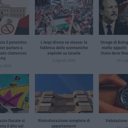
ia il patentino
L’Anpi divora se stessa: la
Strage di Bolog
per parlare a
fabbrica delle scomuniche
mafia-appalti: 
palo clamoroso
esplode su Israele
Stato deve fin
 Pd
5 Agosto 2026
29 Lug
to 2026
azzo Ducale si
Ristrutturazione completa di
Valutazione
ta il dito sul
appartamenti
27 Lug