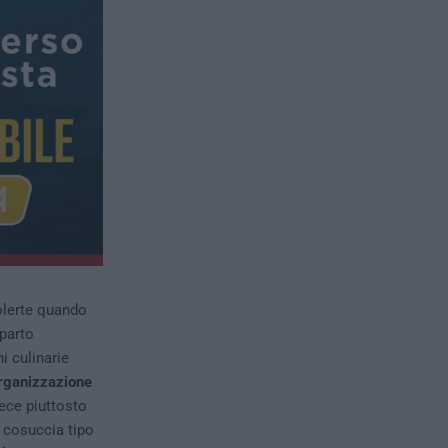
lerte quando
mparto
i culinarie
rganizzazione
ece piuttosto
 cosuccia tipo