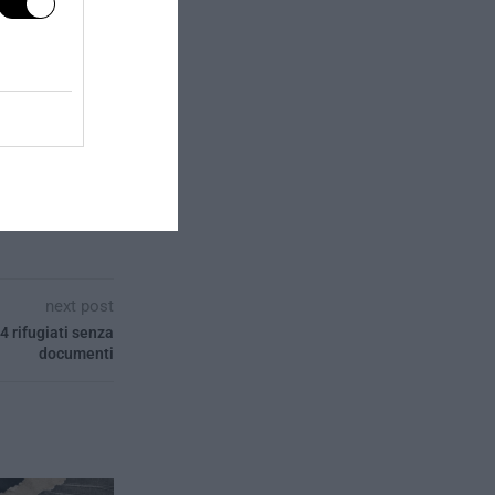
next post
24 rifugiati senza
documenti