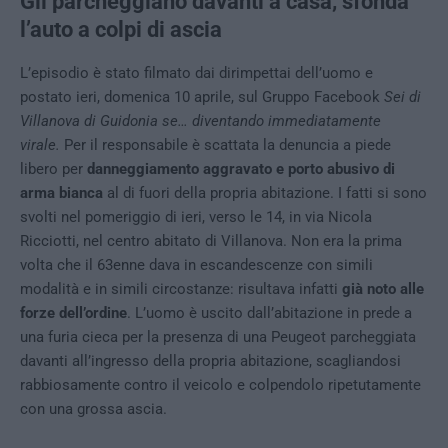
Gli parcheggiano davanti a casa, sfonda
l’auto a colpi di ascia
L’episodio è stato filmato dai dirimpettai dell’uomo e
postato ieri, domenica 10 aprile, sul Gruppo Facebook
Sei di
Villanova di Guidonia se… diventando immediatamente
virale.
Per il responsabile è scattata la denuncia a piede
libero per
danneggiamento aggravato e porto abusivo di
arma bianca
al di fuori della propria abitazione. I fatti si sono
svolti nel pomeriggio di ieri, verso le 14, in via Nicola
Ricciotti, nel centro abitato di Villanova. Non era la prima
volta che il 63enne dava in escandescenze con simili
modalità e in simili circostanze: risultava infatti
già noto alle
forze dell’ordine
. L’uomo è uscito dall’abitazione in prede a
una furia cieca per la presenza di una Peugeot parcheggiata
davanti all’ingresso della propria abitazione, scagliandosi
rabbiosamente contro il veicolo e colpendolo ripetutamente
con una grossa ascia.