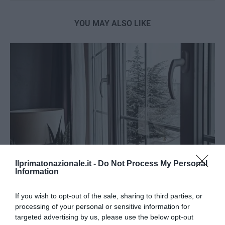
YOU MAY ALSO LIKE
Ilprimatonazionale.it -
Do Not Process My Personal
Information
Finestre in PVC con isolamento acustico
If you wish to opt-out of the sale, sharing to third parties, or
processing of your personal or sensitive information for
27 Luglio 2026
targeted advertising by us, please use the below opt-out