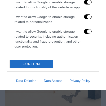
I want to allow Google to enable storage
related to functionality of the website or app.
I want to allow Google to enable storage
related to personalization.
L’immigrazione è l’ultimo rifugio degli incapaci: contro
l’economia delle braccia
I want to allow Google to enable storage
related to security, including authentication
27 Luglio 2026
functionality and fraud prevention, and other
user protection.
CONFIRM
Data Deletion
Data Access
Privacy Policy