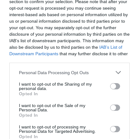
section to confirm your selection. Please note that after your
opt-out request is processed you may continue seeing
interest-based ads based on personal information utilized by
us or personal information disclosed to third parties prior to
your opt-out. You may separately opt-out of the further
disclosure of your personal information by third parties on the
IAB’s list of downstream participants. This information may
also be disclosed by us to third parties on the
IAB’s List of
Downstream Participants
that may further disclose it to other
third parties.
Please note that this website/app uses one or more Google
Personal Data Processing Opt Outs
services and may gather and store information including but
not limited to your visit or usage behaviour. You may click to
I want to opt-out of the Sharing of my
personal data.
Servizio NCC Malpensa
grant or deny consent to Google and its third-party tags to
Opted In
use your data for below specified purposes in below Google
27 Luglio 2026
consent section.
I want to opt-out of the Sale of my
Personal Data.
Opted In
I want to opt-out of processing my
Personal Data for Targeted Advertising.
Opted In