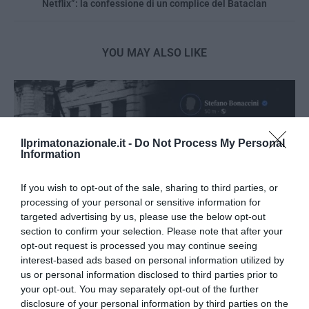
Netflix”: la confessione di un complice del Bataclan
YOU MAY ALSO LIKE
Ilprimatonazionale.it -
Do Not Process My Personal
Information
If you wish to opt-out of the sale, sharing to third parties, or
processing of your personal or sensitive information for
targeted advertising by us, please use the below opt-out
section to confirm your selection. Please note that after your
opt-out request is processed you may continue seeing
interest-based ads based on personal information utilized by
us or personal information disclosed to third parties prior to
Bonaccini e il mito delle barricate di Parma: quando
your opt-out. You may separately opt-out of the further
l’antifascismo copia il fascismo
disclosure of your personal information by third parties on the