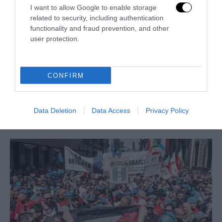
I want to allow Google to enable storage
related to security, including authentication
functionality and fraud prevention, and other
user protection.
CONFIRM
La sinistra è così serva delle toghe da odiare persino il
ricordo di Enzo...
Data Deletion
Data Access
Privacy Policy
5 Agosto 2026