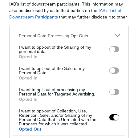
IAB’s list of downstream participants. This information may
6 Agosto 2026
also be disclosed by us to third parties on the
IAB’s List of
Downstream Participants
that may further disclose it to other
third parties.
Please note that this website/app uses one or more Google
Personal Data Processing Opt Outs
services and may gather and store information including but
not limited to your visit or usage behaviour. You may click to
I want to opt-out of the Sharing of my
personal data.
grant or deny consent to Google and its third-party tags to
Opted In
use your data for below specified purposes in below Google
consent section.
I want to opt-out of the Sale of my
Personal Data.
Opted In
I want to opt-out of processing my
Personal Data for Targeted Advertising.
Opted In
Remigrazione, il Copasir riconosce all’antifascismo il
I want to opt-out of Collection, Use,
veto del disordine
Retention, Sale, and/or Sharing of my
Personal Data that Is Unrelated with the
6 Agosto 2026
Purposes for which it was collected.
Opted Out