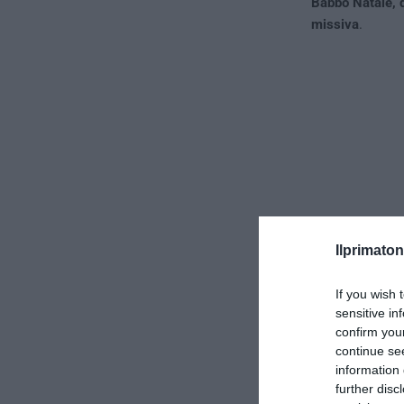
Babbo Natale, 
missiva
.
Ilprimaton
If you wish 
sensitive in
confirm you
L’iniziativ
continue se
information 
I toni sono tut
further disc