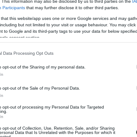
. This information may also be disclosed by us to third parties on the
IA
lcun regalo su questa piattaforma. Faremo a meno di questa impre
Participants
that may further disclose it to other third parties.
oro (per un impiego creato da Amazon ce ne sono tra 2,2 e 4,6 distrutt
rice di commercio, predatrice di terre
(se contiamo i depositi Ama
 that this website/app uses one or more Google services and may gath
a occuperà da sola due milioni di metri quadrati di terre in Francia,
including but not limited to your visit or usage behaviour. You may click 
 to Google and its third-party tags to use your data for below specifi
i 185 campi da calcio!),
predatrice di aiuti pubblici, utilizzatrice di i
ogle consent section.
 partecipare al loro finanziamento
”. I promotori dell’iniziativa denu
to dell’Iva da parte del colosso statunitense e chiedono ai cittadi
dotti nei “negozi vicini, quelli di quartiere e del centro città”.
l Data Processing Opt Outs
o opt-out of the Sharing of my personal data.
In
o opt-out of the Sale of my Personal Data.
In
to opt-out of processing my Personal Data for Targeted
ing.
In
o opt-out of Collection, Use, Retention, Sale, and/or Sharing
ersonal Data that Is Unrelated with the Purposes for which it
lected.