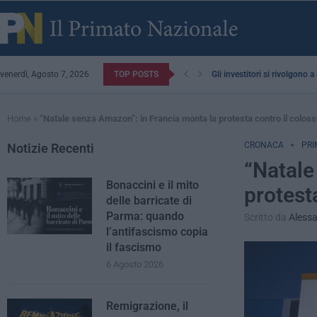
venerdì, Agosto 7, 2026
TOP POSTS
Gli investitori si rivolgono 
Home
»
“Natale senza Amazon”: in Francia monta la protesta contro il colos
CRONACA
PRI
Notizie Recenti
“Natale
Bonaccini e il mito
protest
delle barricate di
Parma: quando
Scritto da
Alessa
l’antifascismo copia
il fascismo
6 Agosto 2026
Remigrazione, il