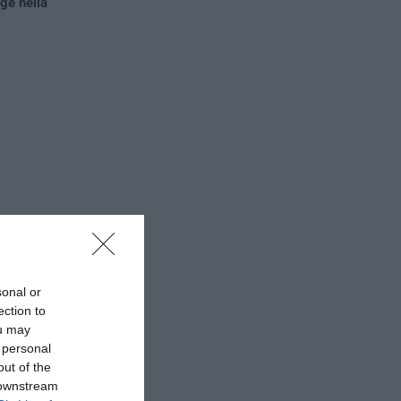
ge nella
sonal or
ection to
ou may
 personal
out of the
Ci impegniamo a
 downstream