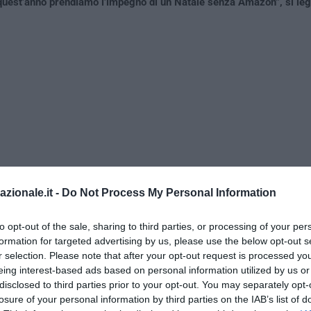
quest’anno prendiamo l’impegno di un Natale senza Amazon”, si leg
azionale.it -
Do Not Process My Personal Information
to opt-out of the sale, sharing to third parties, or processing of your per
formation for targeted advertising by us, please use the below opt-out s
r selection. Please note that after your opt-out request is processed y
a francese
eing interest-based ads based on personal information utilized by us or
disclosed to third parties prior to your opt-out. You may separately opt-
t’altro che morbidi: “Quest’anno festeggeremo
#NoelSansAmazon
. 
losure of your personal information by third parties on the IAB’s list of