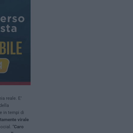
a reale. E’
della
 in tempi di
amente virale
ocial. “
Caro