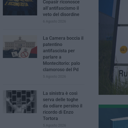
Copasir riconosce
all’antifascismo il
veto del disordine
6 Agosto 2026
La Camera boccia il
patentino
antifascista per
parlare a
Montecitorio: palo
clamoroso del Pd
5 Agosto 2026
La sinistra è così
serva delle toghe
da odiare persino il
ricordo di Enzo
Tortora
5 Agosto 2026