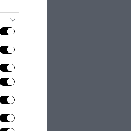
ero “
leggi che
nza sleale e
dati personali
,
à assurda di
urante i tre mesi
onti di Amazon,
 sistema che
o”.
a,
Fabio
–
ha condiviso
prende
 che incoraggia
lo shopping
di ad amici e
.