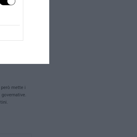
 però mette i
i governative.
ini.