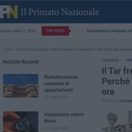
lunedì, Luglio 27, 2026
TOP POSTS
Gli investitori si rivolgono a
Home
»
Il Tar frena le Ong: “I porti li decide il ministero”. Perché è una sen
CRONACA
PRI
Notizie Recenti
Il Tar f
Ristrutturazione
Perché 
completa di
ora
appartamenti
27 Luglio 2026
Scritto da
Alessa
Valutazione valore
Rolex
27 Luglio 2026