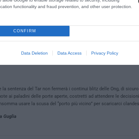
cation functionality and fraud prevention, and other user protection.
CONFIRM
Data Deletion
Data Access
Privacy Policy
la sentenza del Tar non fermerà i continui blitz delle Ong, di sicuro
uote ai paladini delle porte aperte, costretti ad attendere le decision
somma usare la scusa del “porto più vicino” per scaricarci clandest
a Guglia