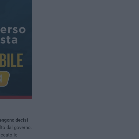
a
vengono decisi
lto dal governo,
occato le