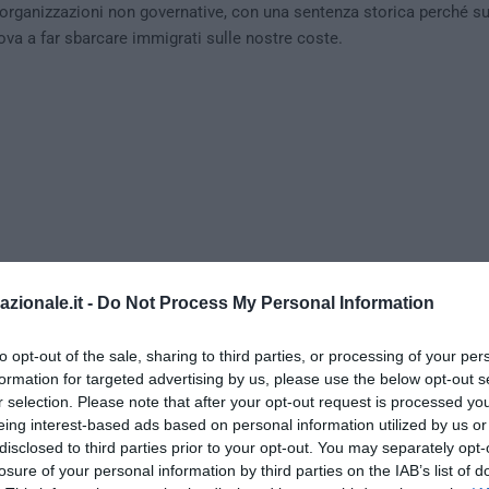
 organizzazioni non governative, con una sentenza storica perché su
ova a far sbarcare immigrati sulle nostre coste.
azionale.it -
Do Not Process My Personal Information
to opt-out of the sale, sharing to third parties, or processing of your per
formation for targeted advertising by us, please use the below opt-out s
r selection. Please note that after your opt-out request is processed y
eing interest-based ads based on personal information utilized by us or
attracco non li decidono le Ong: ecco la sentenz
disclosed to third parties prior to your opt-out. You may separately opt-
losure of your personal information by third parties on the IAB’s list of