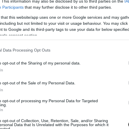
. This information may also be disclosed by us to third parties on the
IA
 il Tar del Lazio
ha respinto due ricorsi
presentati contro il minister
Participants
that may further disclose it to other third parties.
tedosi, accusato di aver assegnato illegittimamente i porti di Anco
 that this website/app uses one or more Google services and may gath
ennaio scorsi – alla
nave Geo Barents
affittata da Medici Senza Fron
including but not limited to your visit or usage behaviour. You may click 
le due destinazioni non doveva stabilirle il Viminale. Quei porti non
 to Google and its third-party tags to use your data for below specifi
é troppo lontani dalla zona di soccorso venir assegnati in quanto l
ogle consent section.
, peraltro con il sospetto ventilato che erano stati scelti perché in
 di centrosinistra. Nulla di tutto questo è stato accolto dal Tar, nep
l Data Processing Opt Outs
ng, secondo cui alle navi deve essere assegnato il porto più vicino.
o opt-out of the Sharing of my personal data.
In
o opt-out of the Sale of my Personal Data.
In
to opt-out of processing my Personal Data for Targeted
ing.
In
o opt-out of Collection, Use, Retention, Sale, and/or Sharing
ersonal Data that Is Unrelated with the Purposes for which it
lected.