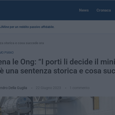
News
Cronaca
 SJMine per un reddito passivo affidabile...
tenza storica e cosa succede ora
MO PIANO
rena le Ong: “I porti li decide il min
è una sentenza storica e cosa su
ndro Della Guglia
22 Giugno 2023
1 commento