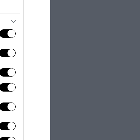
egnare il porto
contesto del
l’ordine
o il quale la
zona di
 di porto più
azione del
menti: la
arantire la
ave considerata
da parte della
za vicini alla
i in zone meno