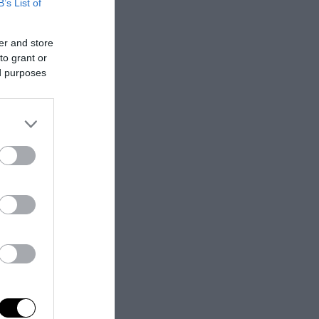
B’s List of
o dell’Interno,
na e La Spezia
er and store
tiere. Secondo i
to grant or
 dovevano essere
ed purposes
ontani dalla
 città guidate
pure la tesi