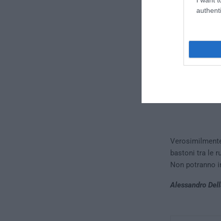
authenti
Verosimilmente 
bastoni tra le r
Non potranno in
Alessandro Dell