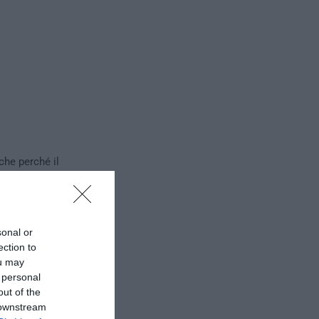
che perché il
nel 1989 – ha
cina nel 1973
to perplessità
priamo che egli
sonal or
esto dottorato
ection to
ou may
se. La decisione
 personal
iache va vista
out of the
ca volta a
 downstream
premiate nel