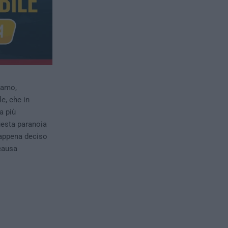
iamo,
e, che in
a più
uesta paranoia
 appena deciso
causa