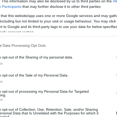
. This information may also be disclosed by us to third parties on the
IA
, per accertarsi, anche con decenni di ritardo, della correttezza ide
Participants
that may further disclose it to other third parties.
o ha anche scovato la lettera d’adesione di Lorenz al partito nazional
 that this website/app uses one or more Google services and may gath
 dichiara di aver messo
“tutta la sua vita scientifica al servizio del 
including but not limited to your visit or usage behaviour. You may click 
sta”.
Ma è la scoperta dell’acqua calda: come milioni di suoi compat
 to Google and its third-party tags to use your data for below specifi
ri intellettuali democratici del dopoguerra come
Günter Grass,
Loren
ogle consent section.
. Si sapeva da tempo, quindi, che dopo l’Anschluss egli avesse prese 
me sono note le sue tesi degli anni ’40 in favore dell’eugenetica, per
l Data Processing Opt Outs
moneta corrente anche in America e nell’Urss, per tacere delle de
lutato nell’esercito tedesco come medico, nella primavera del 1942
o opt-out of the Sharing of my personal data.
e, vicino Vicebsk (nell’ambito dell’Operazione Barbarossa), e due me
In
sovietici, finendo internato in un campo di prigionia in Armenia. Sto
appunto. Storia comune a milioni di tedeschi. E, soprattutto, storia 
o opt-out of the Sale of my Personal Data.
unque il valore scientifico dell’opera di Lorenz.
In
to opt-out of processing my Personal Data for Targeted
ing.
In
o opt-out of Collection, Use, Retention, Sale, and/or Sharing
ersonal Data that Is Unrelated with the Purposes for which it
lected.