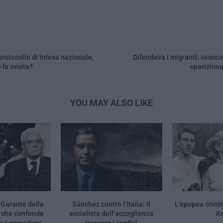
 protocollo di intesa nazionale,
Difendeva i migranti: vesco
 la svolta?
sparizione
YOU MAY ALSO LIKE
 «Garante della
Sánchez contro l’Italia: il
L’epopea crimi
 che confonde
socialista dell’accoglienza
K
on Lampedusa
riscopre i confini