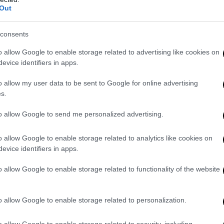
Out
consents
o allow Google to enable storage related to advertising like cookies on
evice identifiers in apps.
o allow my user data to be sent to Google for online advertising
esto, ha “fatto paura” a molti democratici anche ben dopo il ’45 e pe
s.
che fare con il nazismo. I suoi studi sulla prevalenza dell’
ereditari
quisiti, sulla naturalità e la funzione positiva degli istinti innati d
to allow Google to send me personalized advertising.
 gerarchia
hanno suscitato aspre polemiche, proprio per la loro capa
scussione molti dogmi egualitari: dalla pretesa bontà naturale dell’
o allow Google to enable storage related to analytics like cookies on
bilità culturale. Non c’era bisogno, insomma, di qualche frase decon
evice identifiers in apps.
itleriane di Lorenz, per inquietare i vigilantes della correttezza polit
ensato, studiato e parlato con la propria testa, senza accodarsi alle
o allow Google to enable storage related to functionality of the website
ù convenienti. E forse la colpa che gli si vuol far scontare oggi è pro
o allow Google to enable storage related to personalization.
a
o allow Google to enable storage related to security, including