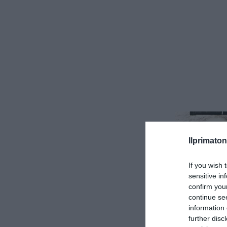
Ilprimaton
If you wish 
sensitive in
confirm you
continue se
information 
further disc