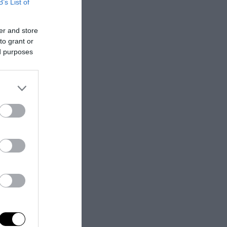
B’s List of
ologica della
socialista, in
er and store
pensiero
to grant or
rioti,
ed purposes
z aderì alle
la tessera del
altro nello
mocrazie
 fu spedito al
si dopo fu fatto
ria vecchia e
che non