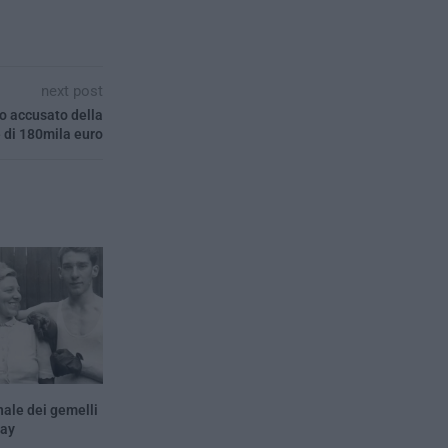
next post
vo accusato della
 di 180mila euro
nale dei gemelli
ray