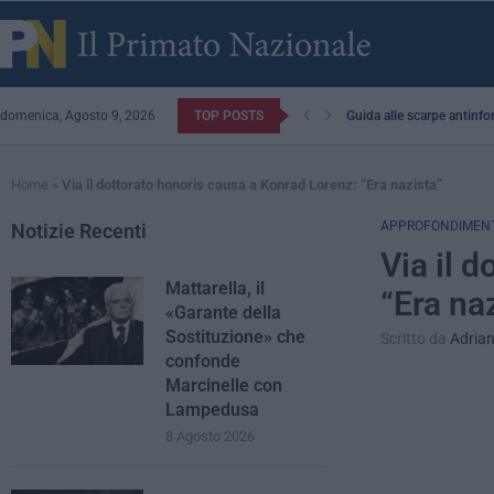
domenica, Agosto 9, 2026
TOP POSTS
Stellantis, è ora di cacciar
Ampia scelta, marchi di lu
Venere degli Stracci, il
Vale la pena scegliere un 
“Via italiana all’intellige
L’evoluzione della comodi
Anche la Cucchi risponde
Google penalizza i contenu
Exchange cripto per acqu
Home
»
Via il dottorato honoris causa a Konrad Lorenz: “Era nazista”
APPROFONDIMENT
Notizie Recenti
Via il 
Mattarella, il
“Era na
«Garante della
Sostituzione» che
Scritto da
Adria
confonde
Marcinelle con
Lampedusa
8 Agosto 2026