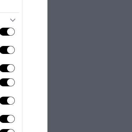
r motivi che
età
rispetto ai
i
aggressività,
cità di
uomo alla sua
testualizzata
ica. Bastava il
 mode
prio questa.