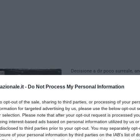
Decisione a dir poco surreale, an
padre dell’etologia – scomparso 
vinto
il premio Nobel
per la medi
azionale.it -
Do Not Process My Personal Information
senza che nessuno abbia solleva
ideologiche, mentre nel 2015 sco
to opt-out of the sale, sharing to third parties, or processing of your per
non è più degno del ben più mod
formation for targeted advertising by us, please use the below opt-out s
r selection. Please note that after your opt-out request is processed y
onorario dell’ateneo salisburghe
eing interest-based ads based on personal information utilized by us or
delle autorità accademiche austr
disclosed to third parties prior to your opt-out. You may separately opt-
nell’ambito di una più ampia ricer
losure of your personal information by third parties on the IAB’s list of
riesaminare tutte le personalità 