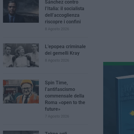
Sánchez contro
l’Italia: il socialista
dell’accoglienza
riscopre i confini
8 Agosto 2026
L’epopea criminale
dei gemelli Kray
8 Agosto 2026
Spin Time,
l’antifascismo
commensale della
Roma «open to the
future»
7 Agosto 2026
Tekne agli