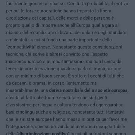
facilmente giocare al ribasso. Con tutta probabilità, il motivo
per cui le forze eurocratiche hanno imposto la libera
circolazione dei capitali, delle merci e delle persone è
proprio quello di imporre anche all’Europa quella gara al
ribasso delle condizioni di lavoro, dei salari e degli standard
ambientali su cui si fonda una parte importante della
“competitività” cinese. Nonostante queste considerazioni
tecniche, chi scrive è altresì convinto che l’aspetto
macroeconomico sia importantissimo, ma non l’unico da
tenere in considerazione quando si parla di immigrazione
con un minimo di buon senso. È sotto gli occhi di tutti che
da decenni è oramai in corso, lentamente ma
inesorabilmente, una
deriva neotribale della società europea
,
dovuta al fatto che (come è naturale che sia) genti
diversissime per lingua e cultura tendono ad aggregarsi su
basi etnolinguistiche e religiose, nonostante tutti i tentativi
che le sinistre europee hanno messo in pratica per favorirne
l’integrazione, spesso arrivando alla retorica insopportabile
della “
discriminazione positiva
” in cui gli autoctoni vengono