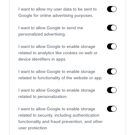
I want to allow my user data to be sent to
YOU MAY ALSO LIKE
Google for online advertising purposes.
I want to allow Google to send me
personalized advertising.
I want to allow Google to enable storage
related to analytics like cookies on web or
device identifiers in apps.
I want to allow Google to enable storage
related to functionality of the website or app.
I want to allow Google to enable storage
related to personalization.
I want to allow Google to enable storage
related to security, including authentication
“Il pensiero bianco”, il catechismo postcoloniale che
functionality and fraud prevention, and other
trasforma l’Europa in colpa
user protection.
3 Agosto 2026