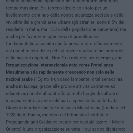
debole occidentale spacciato per anticonformismo fuori
tempo massimo, è il terreno ideale non solo per un
livellamento continuo della nostra sicurezza sociale e della
vivibilità delle grandi aree urbane (gli stranieri sono il 5% dei
residenti in Italia, ma il 50% della popolazione carceraria) ma
anche per favorire in ogni modo il proselitismo
fondamentalista sunnita che fa presa molto efficacemente
sul risentimento delle plebi allogene sradicate nei confronti
delle nazioni ospitanti. Non è un mistero, per esempio, che
l’organizzazione internazionale nota come Fratellanza
Musulmana stia rapidamente crescendo non solo nelle
nazioni arabe
(l’Egitto è un caso lampante in tal senso)
ma
anche in Europa
, grazie alle proprie attività caritative ed
educative, nonché al controllo di molti luoghi di culto e di
insegnamento sovente edificati a spese della collettività.
Gioverà ricordare che la Fratellanza Musulmana (fondata nel
1928 da Al Banna, membro del britannico Institute of
Propaganda and Guidance creato per destabilizzare il Medio
Oriente) è una organizzazione sunnita il cui scopo dichiarato