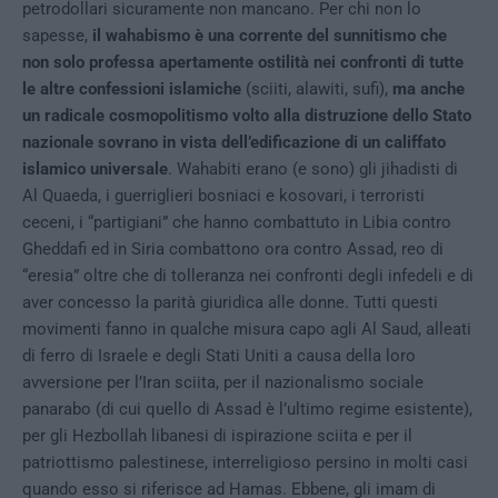
petrodollari sicuramente non mancano. Per chi non lo
sapesse,
il wahabismo è una corrente del sunnitismo che
non solo professa apertamente ostilità nei confronti di tutte
le altre confessioni islamiche
(sciiti, alawiti, sufi),
ma anche
un radicale cosmopolitismo volto alla distruzione dello Stato
nazionale sovrano in vista dell’edificazione di un califfato
islamico universale
. Wahabiti erano (e sono) gli jihadisti di
Al Quaeda, i guerriglieri bosniaci e kosovari, i terroristi
ceceni, i “partigiani” che hanno combattuto in Libia contro
Gheddafi ed in Siria combattono ora contro Assad, reo di
“eresia” oltre che di tolleranza nei confronti degli infedeli e di
aver concesso la parità giuridica alle donne. Tutti questi
movimenti fanno in qualche misura capo agli Al Saud, alleati
di ferro di Israele e degli Stati Uniti a causa della loro
avversione per l’Iran sciita, per il nazionalismo sociale
panarabo (di cui quello di Assad è l’ultimo regime esistente),
per gli Hezbollah libanesi di ispirazione sciita e per il
patriottismo palestinese, interreligioso persino in molti casi
quando esso si riferisce ad Hamas. Ebbene, gli imam di