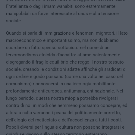
Fratellanza o dagli imam wahabiti sono estremamente
manipolabili da forze interessate al caos e alla tensione
sociale.
Quando si parla di immigrazione e fenomeni migratori, il lato
macroeconomico è importantissimo, ma non dobbiamo
scordare un fatto spesso sottaciuto nel nome di un
terzomondismo etnicida d’accatto: stiamo scientemente
disgregando il fragile equilibrio che regge il nostro tessuto
sociale, creando le condizioni adatte affinché gli sradicati di
ogni ordine e grado possano (come una volta nel caso del
comunismo) riconoscersi in una ideologia mobilitante
profondamente antieuropea, antiumana, antinazionale. Nel
lungo periodo, questa nostra miopia potrebbe rivolgersi
contro di noi in modi che nemmeno possiamo concepire, ed
allora a nulla varranno i peana del politicamente corretto,
dell’elogio del meticciato e dell’accoglienza a tutti i costi.
Popoli diversi per lingua e cultura non possono integrarsi e
quindi se vivono sullo stesso territorio entreranno