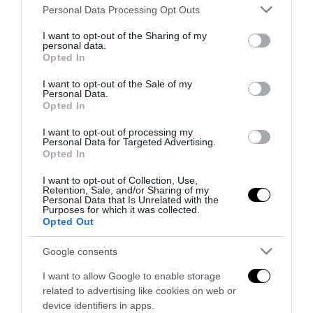
Please note that this website/app uses one or more Google
Personal Data Processing Opt Outs
services and may gather and store information including but
FILIPPO BURLA
not limited to your visit or usage behaviour. You may click to
I want to opt-out of the Sharing of my
personal data.
grant or deny consent to Google and its third-party tags to
Opted In
Classe 1987, da quel “Mondo piccolo” della
use your data for below specified purposes in below Google
Bassa Parmense celebrata dal genio italico di
consent section.
I want to opt-out of the Sale of my
Giovannino Guareschi. Lauree in Scienze
Personal Data.
Opted In
Politiche ed in Economia Aziendale. Eterodosso quanto
bassa, cresciuto sui grandi temi della politica industriale e
I want to opt-out of processing my
Personal Data for Targeted Advertising.
dell’imprescindibile intervento pubblico. Sogna la
Opted In
rifondazione dell’Iri e l’Italia quarta potenza economica del
mondo.
I want to opt-out of Collection, Use,
Retention, Sale, and/or Sharing of my
Personal Data that Is Unrelated with the
Purposes for which it was collected.
Opted Out
previous post
Google consents
Flop europeo per il calcio italiano? Ripartiamo dal futurismo
I want to allow Google to enable storage
next post
related to advertising like cookies on web or
Ucraina, ucciso uno dei leader nazionalisti
device identifiers in apps.