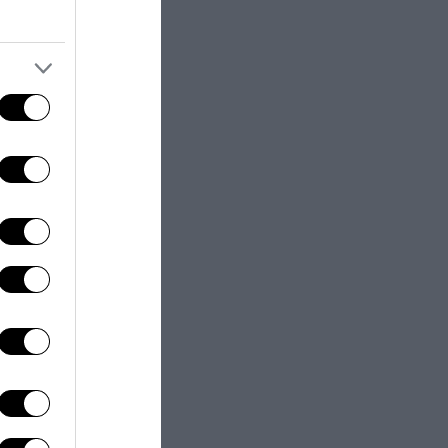
tavola,
o,
, metafisiche,
evisiva. Ha
a sonora,
uanto pare non