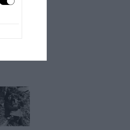
next post
ogo del processo
a Gesù