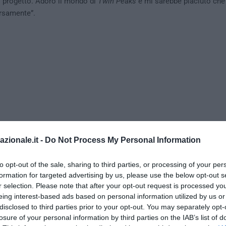
il progetto. Adoro il mondo di
Twin Peaks
e mi sarebbe piaciuto che
rsamente”.
azionale.it -
Do Not Process My Personal Information
to opt-out of the sale, sharing to third parties, or processing of your per
sione, insomma, per tutti i devoti dei segreti della apparentemente 
formation for targeted advertising by us, please use the below opt-out s
a nello Stato di Washington, a cinque miglia dal confine tra Stati Un
r selection. Please note that after your opt-out request is processed y
ove nulla è come sembra, dove bene e male si confondono, dove la 
eing interest-based ads based on personal information utilized by us or
il fuoco divoratore del male.
disclosed to third parties prior to your opt-out. You may separately opt-
losure of your personal information by third parties on the IAB’s list of