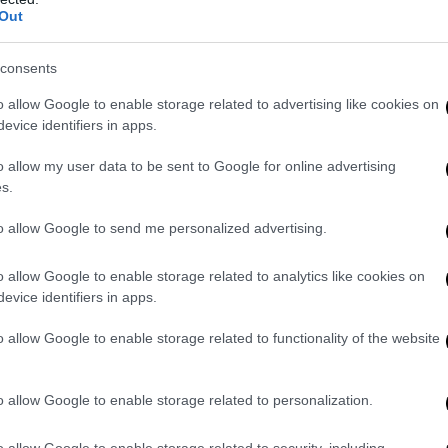
i e argomenti rassicuranti, l’opera di Lynch cambiò tutte le carte in 
Out
iginosamente il livello del prodotto.
consents
ta, in televisione si parlava di
sesso estremo, droga, violenza, abus
er la prima volta si offrivano al pubblico trame complesse, allusive
o allow Google to enable storage related to advertising like cookies on
 proverbiale razionalità che presiede alla narrazione poliziesca.
evice identifiers in apps.
 Grasso
: “
I segreti di Twin Peaks
ha segnato un’epoca. Non solo tel
o allow my user data to be sent to Google for online advertising
’inquietudine degli anni Novanta, cui ha offerto persino una colonn
s.
lo Badalamenti”. Nel frattempo, l’inquietudine è aumentata, ma a q
to allow Google to send me personalized advertising.
a raccontarcela.
o allow Google to enable storage related to analytics like cookies on
evice identifiers in apps.
o allow Google to enable storage related to functionality of the website
0
o allow Google to enable storage related to personalization.
GIORGIO NIGRA
o allow Google to enable storage related to security, including