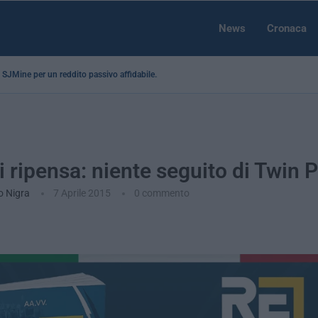
News
Cronaca
 a SJMine per un reddito passivo affidabile...
i ripensa: niente seguito di Twin 
o Nigra
7 Aprile 2015
0 commento