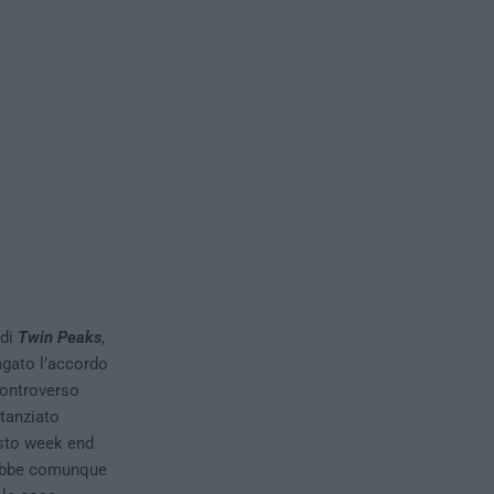
 di
Twin Peaks
,
agato l’accordo
controverso
tanziato
esto week end
rebbe comunque