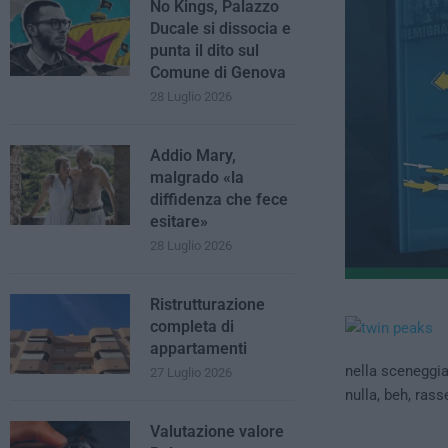
No Kings, Palazzo
Ducale si dissocia e
punta il dito sul
Comune di Genova
28 Luglio 2026
Addio Mary,
malgrado «la
diffidenza che fece
esitare»
28 Luglio 2026
Ristrutturazione
completa di
appartamenti
nella sceneggiat
27 Luglio 2026
nulla, beh, ras
Valutazione valore