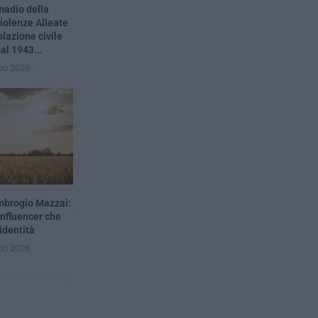
rmadio della
violenze Alleate
olazione civile
dal 1943...
lio 2026
mbrogio Mazzai:
influencer che
’identità
lio 2026