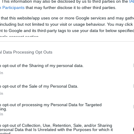
time
aveva annunciato lo scorso
. This information may also be disclosed by us to third parties on the
IA
olo finale della saga con nove
Participants
that may further disclose it to other third parties.
retti da Lynch e prodotti dallo stesso regista con Mark Frost, già cr
 that this website/app uses one or more Google services and may gath
 sulla rete era già scattata la
Twin Peaks
mania. Proprio come nel 19
including but not limited to your visit or usage behaviour. You may click 
non c’era omicidio che non venisse accostato alla fine di Laura Palm
 to Google and its third-party tags to use your data for below specifi
a l’identità dell’assassino della giovane era diventato un vero tor
ogle consent section.
l Data Processing Opt Outs
o opt-out of the Sharing of my personal data.
In
o opt-out of the Sale of my Personal Data.
In
to opt-out of processing my Personal Data for Targeted
ing.
In
o opt-out of Collection, Use, Retention, Sale, and/or Sharing
cui le serie tv erano ancora semplicemente dei “telefilm”, delle prod
ersonal Data that Is Unrelated with the Purposes for which it
lected.