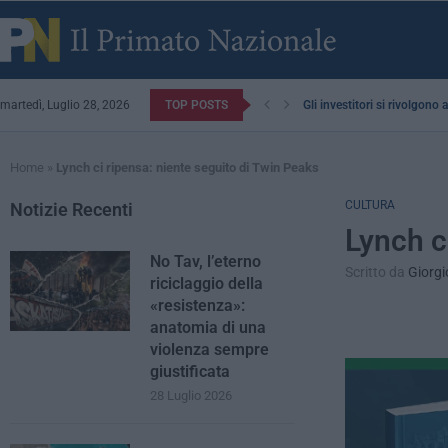
martedì, Luglio 28, 2026
TOP POSTS
Gli investitori si rivolgono
Home
»
Lynch ci ripensa: niente seguito di Twin Peaks
CULTURA
Notizie Recenti
Lynch c
No Tav, l’eterno
Scritto da
Giorgi
riciclaggio della
«resistenza»:
anatomia di una
violenza sempre
giustificata
28 Luglio 2026