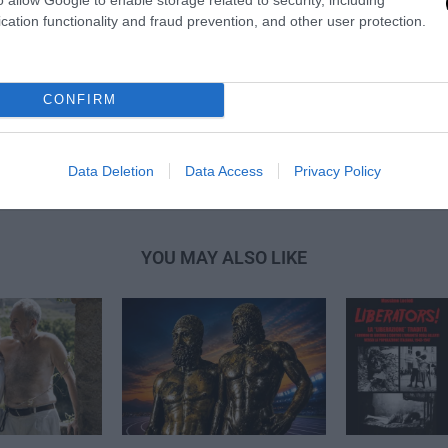
cation functionality and fraud prevention, and other user protection.
CONFIRM
ntisemitismo, “MicroMega”
Scoperto a Gerusalemme il lu
Data Deletion
Data Access
Privacy Policy
so
YOU MAY ALSO LIKE