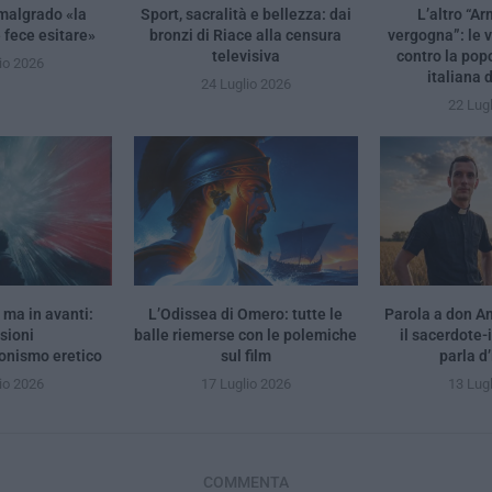
malgrado «la
Sport, sacralità e bellezza: dai
L’altro “A
 fece esitare»
bronzi di Riace alla censura
vergogna”: le 
televisiva
contro la pop
io 2026
italiana 
24 Luglio 2026
22 Lug
ma in avanti:
L’Odissea di Omero: tutte le
Parola a don A
ssioni
balle riemerse con le polemiche
il sacerdote-
ionismo eretico
sul film
parla d
io 2026
17 Luglio 2026
13 Lug
COMMENTA