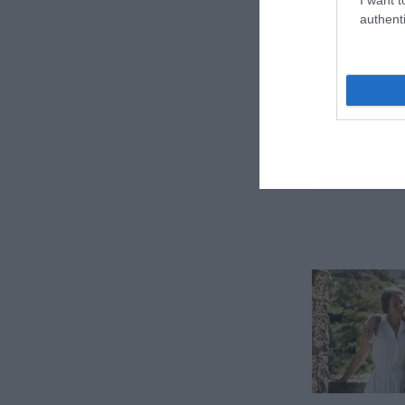
authenti
previous post
Heidegger e l’a
riapre il proces