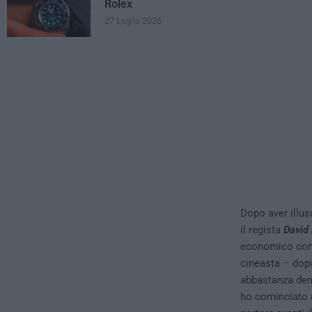
Rolex
27 Luglio 2026
Dopo aver illus
il regista
David
economico con i
cineasta – dopo
abbastanza den
ho cominciato 