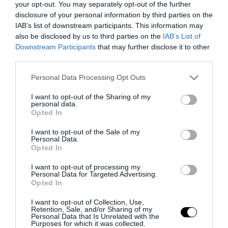
your opt-out. You may separately opt-out of the further
disclosure of your personal information by third parties on the
IAB’s list of downstream participants. This information may
also be disclosed by us to third parties on the
IAB’s List of
Downstream Participants
that may further disclose it to other
third parties.
Please note that this website/app uses one or more Google
Personal Data Processing Opt Outs
services and may gather and store information including but
not limited to your visit or usage behaviour. You may click to
I want to opt-out of the Sharing of my
personal data.
grant or deny consent to Google and its third-party tags to
Opted In
use your data for below specified purposes in below Google
consent section.
La Camera boccia il patentino antifascista per parlare a
I want to opt-out of the Sale of my
Personal Data.
Montecitorio: palo clamoroso del Pd
Opted In
5 Agosto 2026
I want to opt-out of processing my
Personal Data for Targeted Advertising.
Opted In
I want to opt-out of Collection, Use,
Retention, Sale, and/or Sharing of my
Personal Data that Is Unrelated with the
Purposes for which it was collected.