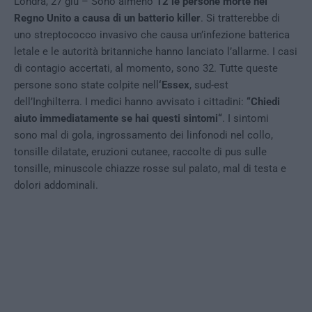
Londra, 27 giu – Sono almeno
12 le persone morte nel
Regno Unito a causa di un batterio killer
. Si tratterebbe di
uno streptococco invasivo che causa un’infezione batterica
letale e le autorità britanniche hanno lanciato l’allarme. I casi
di contagio accertati, al momento, sono 32. Tutte queste
persone sono state colpite nell
‘Essex
, sud-est
dell’Inghilterra. I medici hanno avvisato i cittadini:
“Chiedi
aiuto immediatamente se hai questi sintomi“
. I sintomi
sono mal di gola, ingrossamento dei linfonodi nel collo,
tonsille dilatate, eruzioni cutanee, raccolte di pus sulle
tonsille, minuscole chiazze rosse sul palato, mal di testa e
dolori addominali.