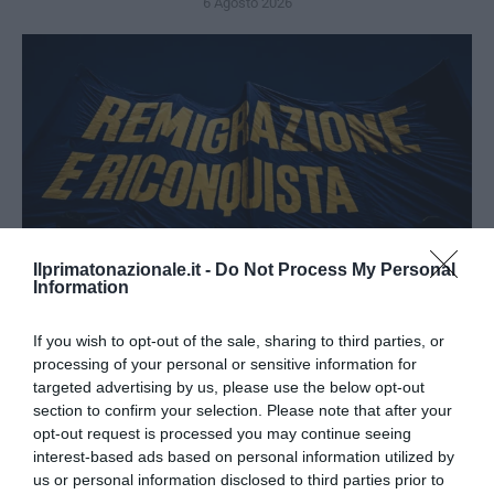
6 Agosto 2026
Ilprimatonazionale.it -
Do Not Process My Personal
Information
If you wish to opt-out of the sale, sharing to third parties, or
Remigrazione, il Copasir riconosce all’antifascismo il
processing of your personal or sensitive information for
targeted advertising by us, please use the below opt-out
veto del disordine
section to confirm your selection. Please note that after your
6 Agosto 2026
opt-out request is processed you may continue seeing
interest-based ads based on personal information utilized by
us or personal information disclosed to third parties prior to