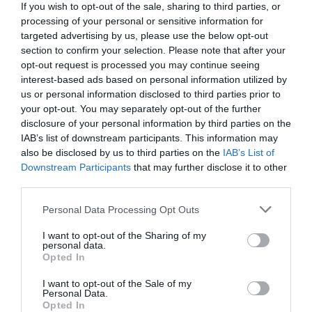
If you wish to opt-out of the sale, sharing to third parties, or
processing of your personal or sensitive information for
targeted advertising by us, please use the below opt-out
section to confirm your selection. Please note that after your
opt-out request is processed you may continue seeing
interest-based ads based on personal information utilized by
us or personal information disclosed to third parties prior to
Thomas ucciso perché bianco: la giustizia rompe il muro
your opt-out. You may separately opt-out of the further
di silenzio
disclosure of your personal information by third parties on the
IAB’s list of downstream participants. This information may
25 Luglio 2026
also be disclosed by us to third parties on the
IAB’s List of
Downstream Participants
that may further disclose it to other
third parties.
Please note that this website/app uses one or more Google
Personal Data Processing Opt Outs
services and may gather and store information including but
not limited to your visit or usage behaviour. You may click to
I want to opt-out of the Sharing of my
personal data.
grant or deny consent to Google and its third-party tags to
Opted In
use your data for below specified purposes in below Google
consent section.
I want to opt-out of the Sale of my
Personal Data.
Opted In