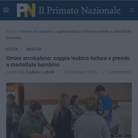
Home
»
Orrore arcobaleno: coppia lesbica tortura e prende a martellate
bambino
ESTERI
SINISTRA
Orrore arcobaleno: coppia lesbica tortura e prende
a martellate bambino
Scritto da
Giuliano Lebelli
16 Gennaio 2016
1 commento