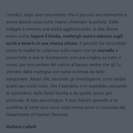
I medici, dopo aver riscontrato che il piccolo era malnutrito e
aveva alcune ossa rotte, hanno chiamato la polizia. Dalle
indagini è emersa una realtà agghiacciante: le due donne
erano solite
legare il bimbo, mettergli nastro adesivo sugli
occhi e tenerlo in una stanza chiusa.
Il piccolo ha raccontato
come la madre lo colpisse sulla mano con un
martello
e
come tutte e due lo frustassero con una cinghia su tutto il
corpo, per non parlare del calcio al basso ventre che gli fu
sferrato dalla matrigna con tanta violenza da farlo
sanguinare. Abusi che, secondo gli investigatori, sono andati
avanti per molti mesi. Ora il bambino è in ospedale, cercando
di riprendersi dalle ferite fisiche e da quelle, ancor più
profonde, di tipo psicologico. Il suo fratello gemello e la
sorellina di sette anni sono stati invece presi in custodia dal
Department of Human Services.
Giuliano Lebelli