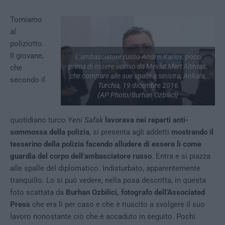
Torniamo
al
poliziotto.
Il giovane,
L’ambasciatore russo Andrei Karlov, poco
prima di essere ucciso da Mevlut Mert Altintas,
che
che compare alle sue spalle a sinistra, Ankara,
secondo il
Turchia, 19 dicembre 2016
(AP Photo/Burhan Ozbilici)
quotidiano turco
Yeni Safak
lavorava nei reparti anti-
sommossa della polizia
, si presenta agli addetti
mostrando il
tesserino della polizia facendo alludere di essere lì come
guardia del corpo dell’ambasciatore russo
. Entra e si piazza
alle spalle del diplomatico. Indisturbato, apparentemente
tranquillo. Lo si può vedere, nella posa descritta, in questa
foto scattata da
Burhan Ozbilici, fotografo dell’Associated
Press
che era lì per caso e che è riuscito a svolgere il suo
lavoro nonostante ciò che è accaduto in seguito. Pochi