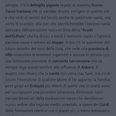
sempre. C’è il
dettaglio gigante
legato al meeting
Russo-
Turco-Iraniano
che si sarebbe dovuto svolgere in queste ore
e che vede al centro del tavolo anche la questione curda, una
sorta di scambio alla pari che sacrificherebbe l’epopea curda,
spezzata dall’operazione turca in Siria detta “
Scudo
dell’Eufrate”
che ha diviso a metà il territorio curdo e l’attività
iraniana russa e siriana ad
Aleppo
. In più c’è la questione del
futuro assetto del nord della Siria, che vede una
provincia di
Idlib
stracolma di terroristi superstiti e ancora in attività con
una fortissima presenza
di
comunità turcomanne
che da
sempre lega questi territori alle influenze di
Ankara
. E’
quanto mai chiaro che la
verità
non verrà mai fuori, ma c’è di
sicuro l’intenzione di qualche attore di far apparire la Turchia
post golpe ed
Erdogan
più deboli di quello che in realtà sono
per scongiurare una possibile adiacenza d’interessi turco
iraniani bilanciati dalla mediazione russa che darebbe un
nuovo ordine alla regione medio orientale, a spese dei
Curdi
delle formazioni ribelli e con il placet più, o meno entusiasta,