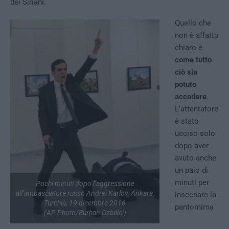
dei Siriani.
Quello che
non è affatto
chiaro è
come tutto
ciò sia
potuto
accadere
.
L’attentatore
è stato
ucciso solo
dopo aver
avuto anche
un paio di
minuti per
Pochi minuti dopo l’aggressione
all’ambasciatore russo Andrei Karlov, Ankara,
inscenare la
Turchia, 19 dicembre 2016
pantomima
(AP Photo/Burhan Ozbilici)