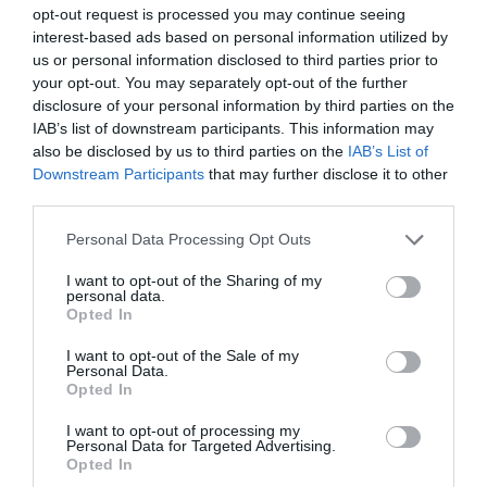
anni, pochi mesi dopo un tentativo di golpe e pochi giorni
opt-out request is processed you may continue seeing
dopo la liberazione di Aleppo la sicurezza di un
interest-based ads based on personal information utilized by
ambasciatore russo è inesistente. Incompetenza dagli
us or personal information disclosed to third parties prior to
agenti? Se così fosse, sarebbe incomprensibile. E,
your opt-out. You may separately opt-out of the further
disclosure of your personal information by third parties on the
comunque, poco credibile visto che l’attentatore era un
IAB’s list of downstream participants. This information may
uomo di 22 anni armato di pistola. Non era un battaglione di
also be disclosed by us to third parties on the
IAB’s List of
forze speciali armato di artiglieria pesante.
Downstream Participants
that may further disclose it to other
third parties.
Aurelio Pagani e Alberto Palladino
Please note that this website/app uses one or more Google
Personal Data Processing Opt Outs
services and may gather and store information including but
not limited to your visit or usage behaviour. You may click to
I want to opt-out of the Sharing of my
AL-NUSRA
ALEPPO
ALLAHU AKBAR
personal data.
grant or deny consent to Google and its third-party tags to
Opted In
AMABASCIATORE RUSSO IN TURCHIA
ANDREY KARLOV
use your data for below specified purposes in below Google
consent section.
I want to opt-out of the Sale of my
ANKARA
ATTENTATO IN TURCHIA
ERDOGAN
Personal Data.
Opted In
GOLPE IN TURCHIA
JIHADISTI
MERT ALTINTAS
PUTIN
I want to opt-out of processing my
RUSSIA
SABAH
SIRIA
TERRORISMO ISLAMISTA
Personal Data for Targeted Advertising.
Opted In
UCCISO AMBASCIATORE RUSSO
YENI SAFAK