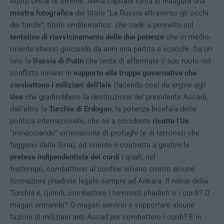
Rustu Unsal di Smirne. Nella capitale turca si inaugura una
mostra fotografica
dal titolo “La Russia attraverso gli occhi
dei turchi”, titolo emblematico che cade a pennello sul
tentativo di riavvicinamento delle due potenze
che in medio-
oriente stanno giocando da anni una partita a scacchi. Da un
lato la
Russia di Putin
che tenta di affermare il suo ruolo nel
conflitto siriano in
supporto alle truppe governative che
combattono i miliziani dell’Isis
(facendo così da argine agli
Usa
che gradirebbero la destituzione del presidente Assad),
dall’altro la
Turchia di Erdogan
, la potenza bicefala della
politica internazionale, che se a occidente
ricatta l’Ue
“minacciando” un’invasione di profughi (e di terroristi che
fuggono dalla Siria), ad oriente è costretta a gestire le
pretese indipendentiste dei curdi
i quali, nel
frattempo, combattono al confine siriano contro alcune
formazioni jihadiste legate sempre ad Ankara. Il rebus della
Turchia è, quindi, combattere i terroristi jihadisti o i curdi? O
magari entrambi? O magari servirsi e supportare alcune
fazioni di miliziani anti-Assad per combattere i curdi? E in