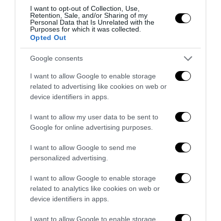
I want to opt-out of Collection, Use,
Retention, Sale, and/or Sharing of my
Personal Data that Is Unrelated with the
Purposes for which it was collected.
0
CONVIDIDI
Opted Out
Google consents
LA REDAZIONE
I want to allow Google to enable storage
related to advertising like cookies on web or
device identifiers in apps.
I want to allow my user data to be sent to
Google for online advertising purposes.
previous post
Ecco i nomi degli 007 stranieri catturati ad Aleppo (VIDEO)
I want to allow Google to send me
personalized advertising.
next post
Sgomberi e arresti non bastano per fare cassa: le aste della
I want to allow Google to enable storage
Raggi vanno deserte
related to analytics like cookies on web or
device identifiers in apps.
YOU MAY ALSO LIKE
I want to allow Google to enable storage