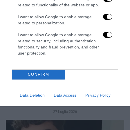
related to functionality of the website or app.
I want to allow Google to enable storage
related to personalization.
I want to allow Google to enable storage
related to security, including authentication
functionality and fraud prevention, and other
user protection.
CONFIRM
Data Deletion
Data Access
Privacy Policy
Berlino, l’islamismo colpisce il Pride: il perpetuo
fallimento dell’integrazione
27 Luglio 2026