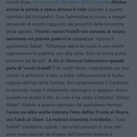
minuti dopo,
come si vede dal video dell’uccisione
,
Altintas
estrae la pistola e spara almeno 8 colpi
(stando a quanto
riportato dal fotografo). Con l’adrenalina in corpo, e magari
pensando di essere raggiunto dai proiettili della sicurezza,
grida agitato: “
Finché i nostri fratelli non saranno al sicuro,
nemmeno voi potrete godervi la sicurezza
” -riporta il
quotidiano
Sabah-
“Chiunque abbia un ruolo in una simile
oppressione la pagherà, uno alla volta. Solo la morte potrà
portarmi via da qui”.
A chi si riferisce l’attentatore quando
parla di “nostri fratelli”?
Ai curdi? Molto improbabile per due
motivi: il poliziotto è nato a Soke, nella provincia di Aydin,
regione dell’est della Turchia. Non propriamente il Curdistan.
In secondo luogo il riferimento ideologico è apparso chiaro
quando ha alzato il dito al cielo è ha urlato il fatidico “Allahu
Akbar”. Stando a quanto riportato dal quotidiano
Hurriyet
,
l’uomo avrebbe anche intonato l’inno dell’ex Fronte al-Nusra,
ora Fateh al-Sham
.
La matrice islamista è evidente
, i “suoi
fratelli” sarebbero, quindi, i terroristi presenti in Siria che
sono stati cacciati da Aleppo dall’esercito lealista e