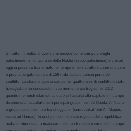
Si tratta, in realtà, di quello che nacque come campo profughi
palestinese nei lontani anni della
N
akba
(esodo palestinese)
e che ad
oggi si presenta trasformato nel tempo e nelle strutture come una vera
e propria borgata con più di
150 mila
abitanti censiti prima del
conflitto. La storia di questo campo nei quattro anni di conflitto è stata
travagliata e ha conosciuto il suo momento più tragico nel 2012
quando i terroristi islamisti lanciarono l’assalto alla capitale e il campo
divenne una roccaforte per i principali gruppi ribelli Al Qaeda, Al Nusra
e gruppi palestinesi loro fiancheggiatori (come Ankaf Beit Al- Maqdis,
vicino ad Hamas). In quel periodo l’esercito regolare della repubblica
araba di Siria riuscì a ricacciare indietro i terroristi e circondò il campo
senza però entrarvi per evitare spargimenti di sangue della