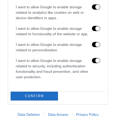
Berlino, il jihadista era già sorvegliato: l’Europa conosce
I want to allow Google to enable storage
la minaccia ma non riesce a...
related to analytics like cookies on web or
29 Luglio 2026
device identifiers in apps.
I want to allow Google to enable storage
related to functionality of the website or app.
I want to allow Google to enable storage
related to personalization.
I want to allow Google to enable storage
related to security, including authentication
functionality and fraud prevention, and other
user protection.
CONFIRM
Berlino, l’islamismo colpisce il Pride: il perpetuo
fallimento dell’integrazione
27 Luglio 2026
Data Deletion
Data Access
Privacy Policy