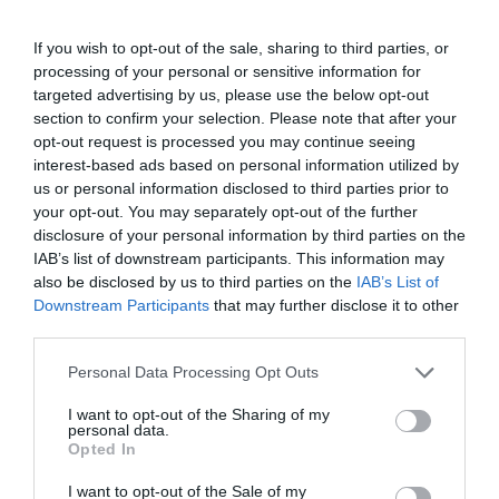
If you wish to opt-out of the sale, sharing to third parties, or
processing of your personal or sensitive information for
targeted advertising by us, please use the below opt-out
section to confirm your selection. Please note that after your
opt-out request is processed you may continue seeing
interest-based ads based on personal information utilized by
Ceuta, non solo migranti: intelligence, pressioni e
us or personal information disclosed to third parties prior to
propaganda sulla frontiera spagnola
your opt-out. You may separately opt-out of the further
4 Agosto 2026
disclosure of your personal information by third parties on the
IAB’s list of downstream participants. This information may
also be disclosed by us to third parties on the
IAB’s List of
Downstream Participants
that may further disclose it to other
third parties.
Please note that this website/app uses one or more Google
Personal Data Processing Opt Outs
services and may gather and store information including but
not limited to your visit or usage behaviour. You may click to
I want to opt-out of the Sharing of my
personal data.
grant or deny consent to Google and its third-party tags to
Opted In
use your data for below specified purposes in below Google
consent section.
I want to opt-out of the Sale of my