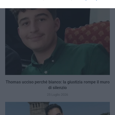
Thomas ucciso perché bianco: la giustizia rompe il muro
di silenzio
25 Luglio 2026