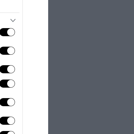
mità per
ra espansione
tazione dei
ssere disastrose.
l Consiglio
le questioni di
roposta,
più in alto
iere
Senden è
isura che