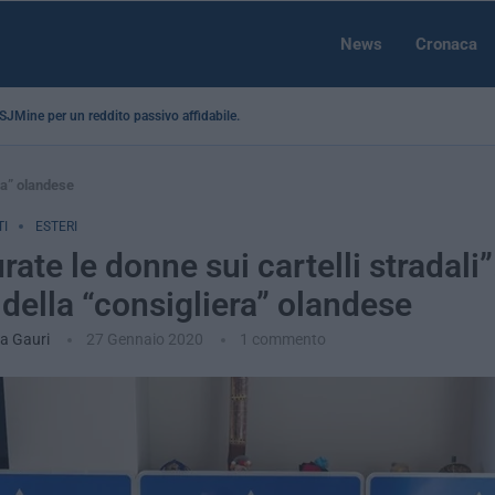
News
Cronaca
a SJMine per un reddito passivo affidabile...
era” olandese
I
ESTERI
rate le donne sui cartelli stradali”
 della “consigliera” olandese
na Gauri
27 Gennaio 2020
1 commento