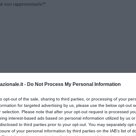
é non rappresentarle?”.
azionale.it -
Do Not Process My Personal Information
to opt-out of the sale, sharing to third parties, or processing of your per
formation for targeted advertising by us, please use the below opt-out s
r selection. Please note that after your opt-out request is processed y
ontro
eing interest-based ads based on personal information utilized by us or
disclosed to third parties prior to your opt-out. You may separately opt-
incontrato il
plauso planetario di femministe e progressisti,
ma ha 
losure of your personal information by third parties on the IAB’s list of
ne resistenze. Tra queste, quella della
piattaforma online Crow
, spe