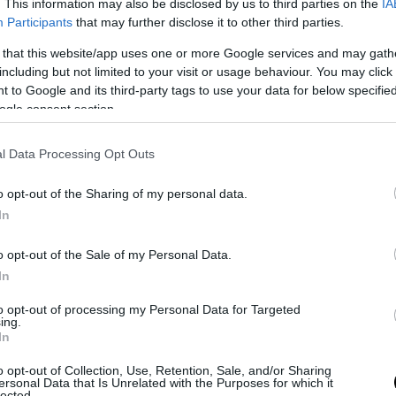
. This information may also be disclosed by us to third parties on the
IA
traffico e sicurezza. Crow si è dichiarata contraria alla proposta: c’è 
Participants
that may further disclose it to other third parties.
i i segnali stradali, con conseguenze anche tragiche.
 that this website/app uses one or more Google services and may gath
including but not limited to your visit or usage behaviour. You may click 
 to Google and its third-party tags to use your data for below specifi
ogle consent section.
l Data Processing Opt Outs
o opt-out of the Sharing of my personal data.
In
o opt-out of the Sale of my Personal Data.
In
ze tragiche
to opt-out of processing my Personal Data for Targeted
ing.
In
lamento dei segnali stradali olandesi, infatti,
le figure umane
disegn
o opt-out of Collection, Use, Retention, Sale, and/or Sharing
gender neutral;
non devono cioè assomigliare né a un uomo né a u
ersonal Data that Is Unrelated with the Purposes for which it
semplici omini stilizzati. Anche
l’HR Groep
, l’azienda che si colloca
lected.