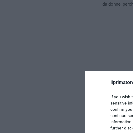
da donne, perch
Ilprimaton
If you wish 
sensitive in
confirm you
Il parere c
continue se
information 
La proposta ha 
further disc
incontrato alcu