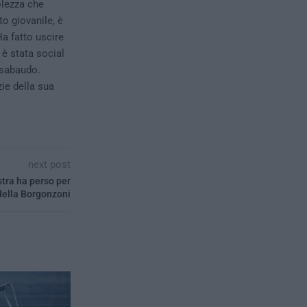
olezza che
to giovanile, è
a fatto uscire
 è stata social
 sabaudo.
zie della sua
next post
tra ha perso per
della Borgonzoni