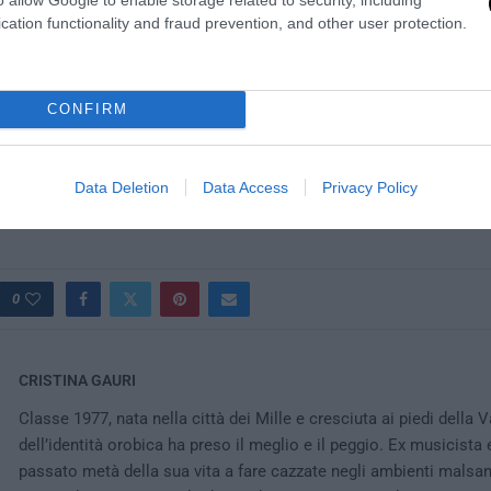
cation functionality and fraud prevention, and other user protection.
CONFIRM
Data Deletion
Data Access
Privacy Policy
0
CRISTINA GAURI
Classe 1977, nata nella città dei Mille e cresciuta ai piedi della 
dell’identità orobica ha preso il meglio e il peggio. Ex musicista 
passato metà della sua vita a fare cazzate negli ambienti malsan