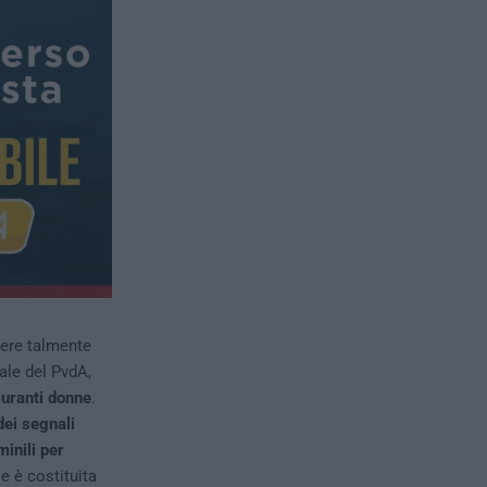
sere talmente
ale del PvdA,
iguranti donne
.
dei segnali
inili per
e è costituita