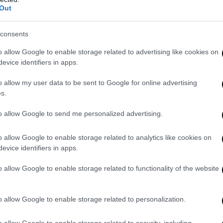
Out
gnali stradali in Olanda, sostiene l’importanza di
mantenere l’unifor
mprensione universale della segnaletica
, anche in vista di una futu
le auto a guida automatica. Le conseguenze di una cattiva interpre
consents
i cartelli da parte dei dispositivi di lettura delle auto potrebbero e
o allow Google to enable storage related to advertising like cookies on
evice identifiers in apps.
 pratico
o allow my user data to be sent to Google for online advertising
ra noi donne tendiamo a essere poco pratiche: così, il portavoce de
s.
e Donne
Annelies Vethman
, a cui evidentemente stanno più a cuore
o a
quelle di sicurezza
, ha accolto e approvato con entusiasmo la p
to allow Google to send me personalized advertising.
azioni negative apparse sui social: “In Svizzera la parità di genere è 
itica, e noi tutti possiamo imparare qualcosa da questo”. Il consigl
o allow Google to enable storage related to analytics like cookies on
evice identifiers in apps.
 critiche ricevute dal popolo social: “Si tratta solo di
una piccola m
a sottolineare la parità tra uomo e donna
”.
o allow Google to enable storage related to functionality of the website
o allow Google to enable storage related to personalization.
o allow Google to enable storage related to security, including