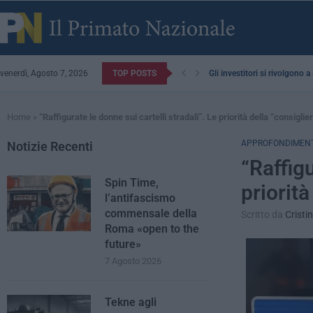
venerdì, Agosto 7, 2026
TOP POSTS
Gli investitori si rivolgono 
Home
»
“Raffigurate le donne sui cartelli stradali”. Le priorità della “consigli
APPROFONDIMENT
Notizie Recenti
“Raffigu
Spin Time,
priorità
l’antifascismo
commensale della
Scritto da
Cristi
Roma «open to the
future»
7 Agosto 2026
Tekne agli