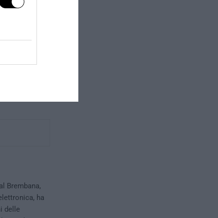
Val Brembana,
elettronica, ha
i delle