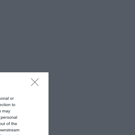
sonal or
ection to
ou may
 personal
out of the
anche
 downstream
cializzata in