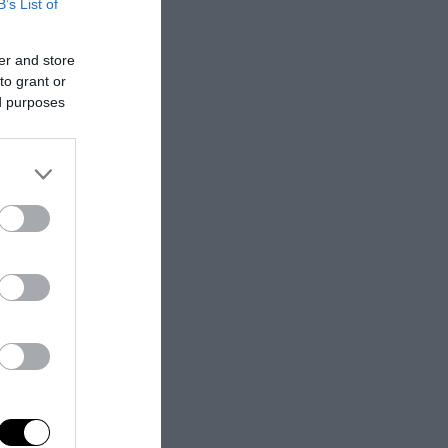
B’s List of
il rischio che
er and store
to grant or
ed purposes
ate sui cartelli
na donna.
 tra i maggiori