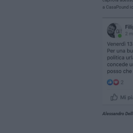
capriola ades
a CasaPound io 
Alessandro Dell