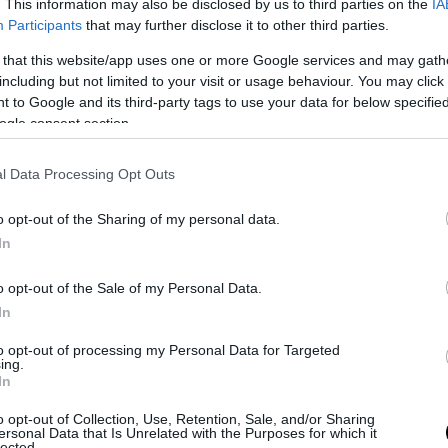
. This information may also be disclosed by us to third parties on the
IA
non si capisce bene con chi dovrebbero confrontarsi se poi non vog
Participants
that may further disclose it to other third parties.
sari politici.
 that this website/app uses one or more Google services and may gath
including but not limited to your visit or usage behaviour. You may click 
 to Google and its third-party tags to use your data for below specifi
ogle consent section.
l Data Processing Opt Outs
o opt-out of the Sharing of my personal data.
In
o opt-out of the Sale of my Personal Data.
In
to opt-out of processing my Personal Data for Targeted
ing.
In
o opt-out of Collection, Use, Retention, Sale, and/or Sharing
ersonal Data that Is Unrelated with the Purposes for which it
lected.