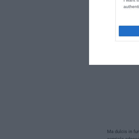
reati di apologi
authenti
decoro delle is
dell’associazio
sinistra. E’ qu
da loro invocata
Ma dulcis in fu