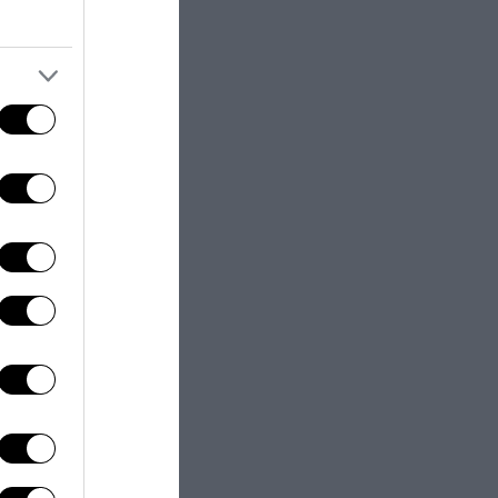
ar fuori un
ogni regola
colpiscono i