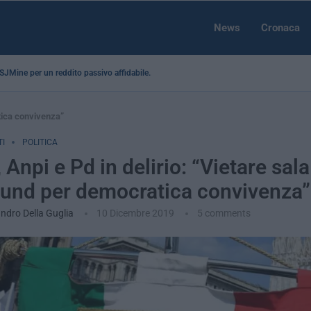
News
Cronaca
a SJMine per un reddito passivo affidabile...
tica convivenza”
I
POLITICA
 Anpi e Pd in delirio: “Vietare sala
und per democratica convivenza”
ndro Della Guglia
10 Dicembre 2019
5 comments