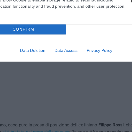
a del fascismo, di istigazione all’odio razziale, di minaccia all’ordine
cation functionality and fraud prevention, and other user protection.
tituzioni democratiche”, si legge in un comunicato in cui oltre a que
ne dei partigiani figurano una serie di firme, tutte rigorosamente leg
asi superfluo far notare loro, per l’ennesima volta, che la “democrati
CONFIRM
 si basa in realtà sulla libertà di espressione per tutti, non soltanto
Data Deletion
Data Access
Privacy Policy
ndo, ecco pure la presa di posizione dell’ex finiano
Filippo Rossi
, ch