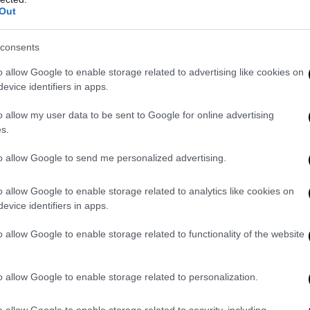
Out
consents
o allow Google to enable storage related to advertising like cookies on
evice identifiers in apps.
o allow my user data to be sent to Google for online advertising
s.
to allow Google to send me personalized advertising.
o allow Google to enable storage related to analytics like cookies on
evice identifiers in apps.
o allow Google to enable storage related to functionality of the website
azia secondo l’Anpi
edere di consueto che vengano negati spazi a CasaPound, riesce a tir
o allow Google to enable storage related to personalization.
maggiore: “Chiediamo
che le forze dell’ordine vigilino sul rispetto di 
democratica convivenza
, a partire dall’applicazione delle norme che 
o allow Google to enable storage related to security, including