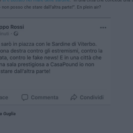
so
si è buttato nel mare delle sardine
: “In una città che concede una 
non posso che stare dall’altra parte!”. En plein air?
a Guglia