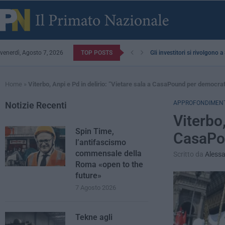
venerdì, Agosto 7, 2026
TOP POSTS
Gli investitori si rivolgono 
Home
»
Viterbo, Anpi e Pd in delirio: “Vietare sala a CasaPound per democra
APPROFONDIMENT
Notizie Recenti
Viterbo,
Spin Time,
CasaPo
l’antifascismo
commensale della
Scritto da
Alessa
Roma «open to the
future»
7 Agosto 2026
Tekne agli