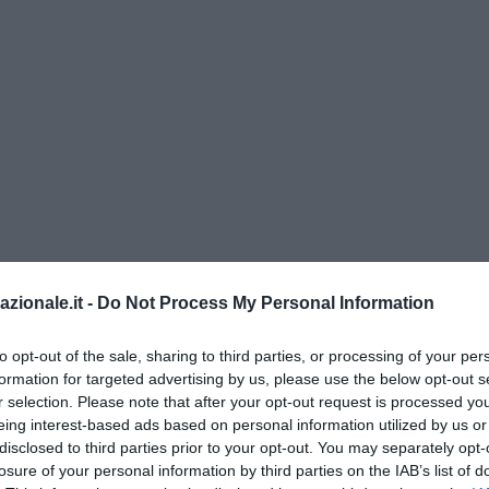
azionale.it -
Do Not Process My Personal Information
li procurati a parte, secondo le due esponenti dem,
la “sala pubblica”
e prestarsi a ospitare iniziative di chi mira a dare una visione dis
to opt-out of the sale, sharing to third parties, or processing of your per
quanto quello dell’accoglienza
”. Tradotto: se sull’immigrazione non 
formation for targeted advertising by us, please use the below opt-out s
r selection. Please note that after your opt-out request is processed y
ete diritto di parlare in un luogo pubblico. “
La nostra città ha bis
eing interest-based ads based on personal information utilized by us or
struttivo
, di azioni che stimolino ciò che la nostra comunità è sicu
disclosed to third parties prior to your opt-out. You may separately opt-
re: solidarietà, rispetto, integrazione, coesione, aspetti tutti che i
losure of your personal information by third parties on the IAB’s list of
valore universale”, scrivono le due esponenti locali del Pd. Chiedo