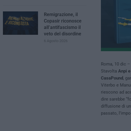
Remigrazione, il
Copasir riconosce
all’antifascismo il
veto del disordine
6 Agosto 2026
Roma, 10 dic – 
Stavolta
Anpi e
CasaPound
, ga
Viterbo e Manue
riescono ad acc
dire sarebbe “fo
diffusione di un
passato, l’impo