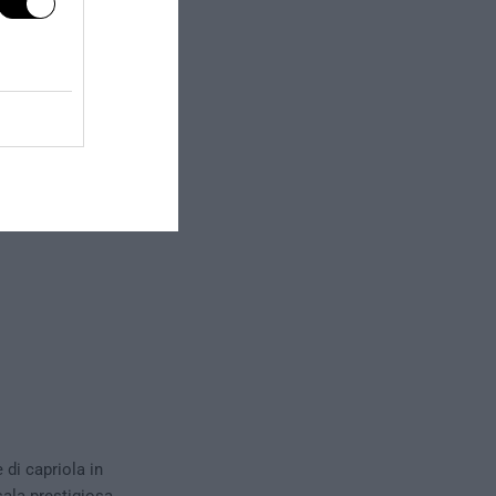
 pubblico e al
lla
ate all’estrema
ca convivenza”
 per loro.
e di capriola in