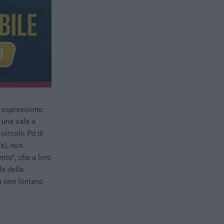
i espressione.
 una sala a
 circolo Pd di
a), non
nto”, che a loro
le della
un non lontano