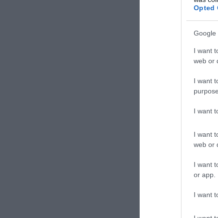
Opted 
Google 
I want t
web or d
I want t
purpose
I want 
I want t
web or d
I want t
La democr
or app.
L’Anpi, nel chi
I want t
delirio ancor 
della civile e 
I want t