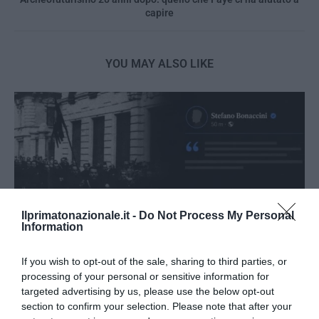
capire
YOU MAY ALSO LIKE
Ilprimatonazionale.it -
Do Not Process My Personal
Information
If you wish to opt-out of the sale, sharing to third parties, or
processing of your personal or sensitive information for
targeted advertising by us, please use the below opt-out
Bonaccini e il mito delle barricate di Parma: quando
section to confirm your selection. Please note that after your