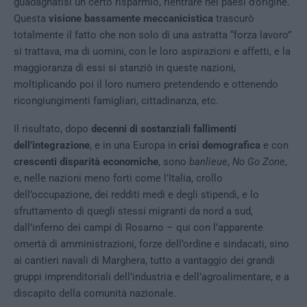
guadagnatisi un certo risparmio, rientrare nei paesi d’origine.
Questa
visione bassamente meccanicistica
trascurò
totalmente il fatto che non solo di una astratta “forza lavoro”
si trattava, ma di uomini, con le loro aspirazioni e affetti, e la
maggioranza di essi si stanziò in queste nazioni,
moltiplicando poi il loro numero pretendendo e ottenendo
ricongiungimenti famigliari, cittadinanza, etc.
Il risultato, dopo
decenni di sostanziali fallimenti
dell’integrazione
, e in una Europa in
crisi demografica
e con
crescenti disparità economiche
, sono
banlieue
,
No Go Zone
,
e, nelle nazioni meno forti come l’Italia, crollo
dell’occupazione, dei redditi medi e degli stipendi, e lo
sfruttamento di quegli stessi migranti da nord a sud,
dall’inferno dei campi di Rosarno – qui con l’apparente
omertà di amministrazioni, forze dell’ordine e sindacati, sino
ai cantieri navali di Marghera, tutto a vantaggio dei grandi
gruppi imprenditoriali dell’industria e dell’agroalimentare, e a
discapito della comunità nazionale.