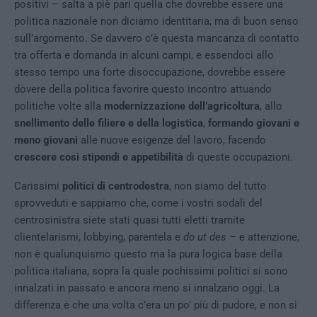
positivi – salta a piè pari quella che dovrebbe essere una
politica nazionale non diciamo identitaria, ma di buon senso
sull’argomento. Se davvero c’è questa mancanza di contatto
tra offerta e domanda in alcuni campi, e essendoci allo
stesso tempo una forte disoccupazione, dovrebbe essere
dovere della politica favorire questo incontro attuando
politiche volte alla
modernizzazione dell’agricoltura
, allo
snellimento delle filiere e della logistica
,
formando giovani e
meno giovani
alle nuove esigenze del lavoro, facendo
crescere così stipendi e appetibilità
di queste occupazioni.
Carissimi
politici di centrodestra
, non siamo del tutto
sprovveduti e sappiamo che, come i vostri sodali del
centrosinistra siete stati quasi tutti eletti tramite
clientelarismi, lobbying, parentela e
do ut des
– e attenzione,
non è qualunquismo questo ma la pura logica base della
politica italiana, sopra la quale pochissimi politici si sono
innalzati in passato e ancora meno si innalzano oggi. La
differenza è che una volta c’era un po’ più di pudore, e non si