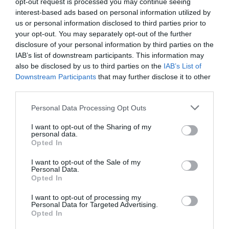
l’antifascismo copia il fascismo
opt-out request is processed you may continue seeing
interest-based ads based on personal information utilized by
6 Agosto 2026
us or personal information disclosed to third parties prior to
your opt-out. You may separately opt-out of the further
disclosure of your personal information by third parties on the
IAB’s list of downstream participants. This information may
also be disclosed by us to third parties on the
IAB’s List of
Downstream Participants
that may further disclose it to other
third parties.
Please note that this website/app uses one or more Google
Personal Data Processing Opt Outs
services and may gather and store information including but
not limited to your visit or usage behaviour. You may click to
I want to opt-out of the Sharing of my
personal data.
grant or deny consent to Google and its third-party tags to
Opted In
use your data for below specified purposes in below Google
consent section.
I want to opt-out of the Sale of my
Personal Data.
Opted In
Remigrazione, il Copasir riconosce all’antifascismo il
veto del disordine
I want to opt-out of processing my
Personal Data for Targeted Advertising.
6 Agosto 2026
Opted In