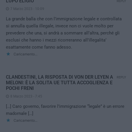
LUPO ELIGIO
REPLY
7 Marzo 2023 - 10:09
La grande balla che con l’immigrazione legale e controllata
si annulla quella illegale, invece non ci vuole molto per
prevedere che una, si andrà a sommare all’altra, perché gli
esclusi che hanno i mezzi ricorreranno all’illegalita’
esattamente come fanno adesso.
Caricamento...
CLANDESTINI, LA RISPOSTA DI VON DER LEYEN A
REPLY
MELONI: È LA SOLITA UE TUTTA ACCOGLIENZA E
POCHI FRENI
8 Marzo 2023 - 7:45
[…] Caro governo, favorire l’immigrazione “legale” è un errore
madornale […]
Caricamento...