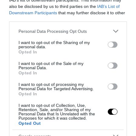
IAB’s list of downstream participants. This information may
also be disclosed by us to third parties on the
IAB’s List of
Downstream Participants
that may further disclose it to other
third parties.
Bonaccini e il mito delle barricate di Parma: quando
l’antifascismo copia il fascismo
Please note that this website/app uses one or more Google
Personal Data Processing Opt Outs
services and may gather and store information including but
6 Agosto 2026
not limited to your visit or usage behaviour. You may click to
I want to opt-out of the Sharing of my
personal data.
grant or deny consent to Google and its third-party tags to
Opted In
use your data for below specified purposes in below Google
consent section.
I want to opt-out of the Sale of my
Personal Data.
Opted In
I want to opt-out of processing my
Personal Data for Targeted Advertising.
Opted In
I want to opt-out of Collection, Use,
Retention, Sale, and/or Sharing of my
Personal Data that Is Unrelated with the
Purposes for which it was collected.
Opted Out