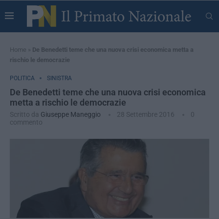
Home
»
De Benedetti teme che una nuova crisi economica metta a
rischio le democrazie
POLITICA
SINISTRA
De Benedetti teme che una nuova crisi economica
metta a rischio le democrazie
Scritto da
Giuseppe Maneggio
28 Settembre 2016
0
commento