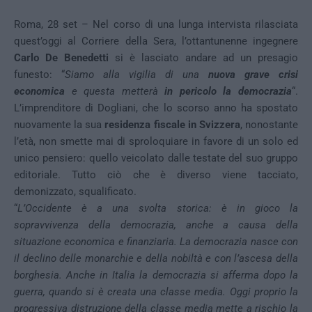
Roma, 28 set – Nel corso di una lunga intervista rilasciata
quest’oggi al Corriere della Sera, l’ottantunenne ingegnere
Carlo De Benedetti
si è lasciato andare ad un presagio
funesto: “
Siamo alla vigilia di una
nuova grave crisi
economica
e questa metterà
in pericolo la democrazia
“.
L’imprenditore di Dogliani, che lo scorso anno ha spostato
nuovamente la sua
residenza fiscale in Svizzera
, nonostante
l’età, non smette mai di sproloquiare in favore di un solo ed
unico pensiero: quello veicolato dalle testate del suo gruppo
editoriale. Tutto ciò che è diverso viene tacciato,
demonizzato, squalificato.
“
L’Occidente è a una svolta storica: è in gioco la
sopravvivenza della democrazia, anche a causa della
situazione economica e finanziaria. La democrazia nasce con
il declino delle monarchie e della nobiltà e con l’ascesa della
borghesia. Anche in Italia la democrazia si afferma dopo la
guerra, quando si è creata una classe media. Oggi proprio la
progressiva distruzione della classe media mette a rischio la