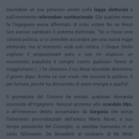
Inevitabile un suo pensiero anche sulla
legge elettorale
e
sull’imminente
referendum costituzionale
. Già qualche mese
fa l’ingegnere aveva affermato di voler votare No se Renzi
non avesse cambiato il sistema elettorale. “
Se ci fosse vera
volontà politica, ci si potrebbe accordare per una nuova legge
elettorale; ma al momento vedo solo tattica. I Cinque Stelle
vogliono il proporzionale puro, e non mi stupisce: un
movimento populista è sempre contro qualsiasi forma di
maggioritario (…) Se vincesse il no, Renzi dovrebbe dimettersi
il giorno dopo. Anche se non credo che lascerà la politica. E
per fortuna, perché ha dimostrato di avere energia e qualità
“.
Il giornalista del Corsera ha evitato qualsiasi domanda
scomoda all’ingegnere. Nessun accenno allo
scandalo Mps
,
o all’immenso debito accumulato da
Sorgenia
che senza
l’intervento provvidenziale dell’amico Mario Monti, a suo
tempo presidente del Consiglio, si sarebbe tramutato in un
certo fallimento. De Benedetti al contrario di Re Mida