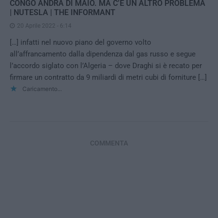
CONGO ANDRÀ DI MAIO. MA C’È UN ALTRO PROBLEMA
| NUTESLA | THE INFORMANT
20 Aprile 2022 - 6:14
[…] infatti nel nuovo piano del governo volto
all’affrancamento dalla dipendenza dal gas russo e segue
l’accordo siglato con l’Algeria – dove Draghi si è recato per
firmare un contratto da 9 miliardi di metri cubi di forniture […]
Caricamento...
COMMENTA