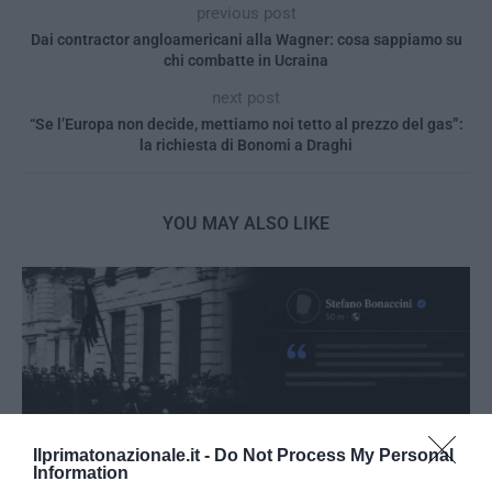
previous post
Dai contractor angloamericani alla Wagner: cosa sappiamo su
chi combatte in Ucraina
next post
“Se l’Europa non decide, mettiamo noi tetto al prezzo del gas”:
la richiesta di Bonomi a Draghi
YOU MAY ALSO LIKE
Ilprimatonazionale.it -
Do Not Process My Personal
Information