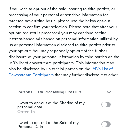
If you wish to opt-out of the sale, sharing to third parties, or
processing of your personal or sensitive information for
targeted advertising by us, please use the below opt-out
Bonaccini e il mito delle barricate di Parma: quando
section to confirm your selection. Please note that after your
opt-out request is processed you may continue seeing
l’antifascismo copia il fascismo
interest-based ads based on personal information utilized by
6 Agosto 2026
us or personal information disclosed to third parties prior to
your opt-out. You may separately opt-out of the further
disclosure of your personal information by third parties on the
IAB’s list of downstream participants. This information may
also be disclosed by us to third parties on the
IAB’s List of
Downstream Participants
that may further disclose it to other
third parties.
Please note that this website/app uses one or more Google
Personal Data Processing Opt Outs
services and may gather and store information including but
not limited to your visit or usage behaviour. You may click to
I want to opt-out of the Sharing of my
personal data.
grant or deny consent to Google and its third-party tags to
Opted In
use your data for below specified purposes in below Google
consent section.
I want to opt-out of the Sale of my
Personal Data.