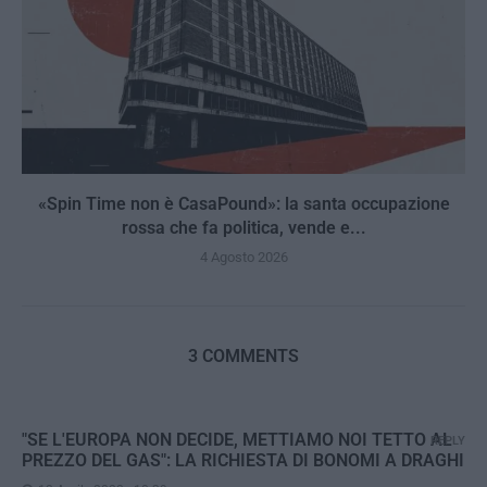
«Spin Time non è CasaPound»: la santa occupazione
rossa che fa politica, vende e...
4 Agosto 2026
3 COMMENTS
"SE L'EUROPA NON DECIDE, METTIAMO NOI TETTO AL
REPLY
PREZZO DEL GAS": LA RICHIESTA DI BONOMI A DRAGHI