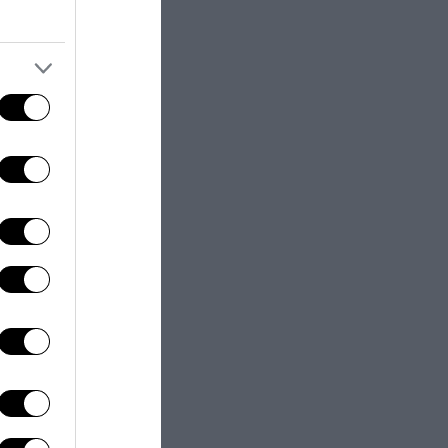
, ha specificato
se
ervenire in
ha dato vita a
ndo è necessario
o ad altre
resenta una
 non si ripetano