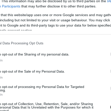
. This information may also be disclosed by us to third parties on the
IA
vrastruttura borghese. E’ indubbio che esistano casi di violenza in 
Participants
that may further disclose it to other third parties.
cettabili per la crescita di un bambino, ma è altrettanto sconcertant
 that this website/app uses one or more Google services and may gath
 casi (utilizzando
pessime locuzioni come “strappare i bambini”
) s
including but not limited to your visit or usage behaviour. You may click 
la gran parte delle famiglie che rappresentano una colonna portante 
 to Google and its third-party tags to use your data for below specifi
ogle consent section.
l Data Processing Opt Outs
o opt-out of the Sharing of my personal data.
In
o opt-out of the Sale of my Personal Data.
In
to opt-out of processing my Personal Data for Targeted
ing.
In
lle parole
o opt-out of Collection, Use, Retention, Sale, and/or Sharing
ersonal Data that Is Unrelated with the Purposes for which it
artito di Bibbiano, io difendo come idea il fatto che lo Stato possa d
lected.