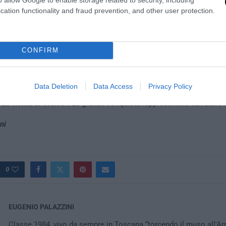
cation functionality and fraud prevention, and other user protection.
CONFIRM
 la compagna regista non è nuova a esternazioni fuori luogo. Due an
sta dall’
Huffington Post
, se ne uscì così:
“Io non voglio dire che l’ute
ato
. Voglio dire che non mi sconvolge questa richiesta. E vorrei ch
Data Deletion
Data Access
Privacy Policy
veramente è: un cambiamento antropologico, che piaccia o non piac
.
La civiltà si evolve”.
La grande conquista rappresentata dall’utero in
ni
0
EUGENIO PALAZZINI
Classe 1984, vivo da sempre in Toscana “torcendo il muso all'Arn