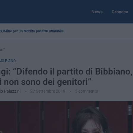
News
Cronaca
a SJMine per un reddito passivo affidabile...
ri”
MO PIANO
i: “Difendo il partito di Bibbiano,
 non sono dei genitori”
o Palazzini
27 Settembre 2019
5 comments