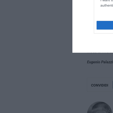
authenti
D’altronde però
esempio, intervi
giusto o sbagli
per quello che 
modo di vivere
Eugenio Palazzi
CONVIDIDI