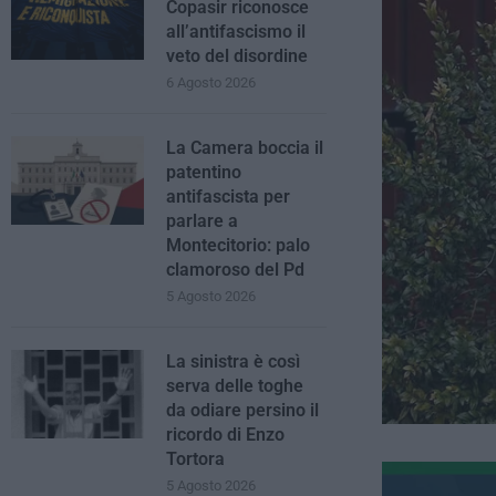
Copasir riconosce
all’antifascismo il
veto del disordine
6 Agosto 2026
La Camera boccia il
patentino
antifascista per
parlare a
Montecitorio: palo
clamoroso del Pd
5 Agosto 2026
La sinistra è così
serva delle toghe
da odiare persino il
ricordo di Enzo
Tortora
5 Agosto 2026