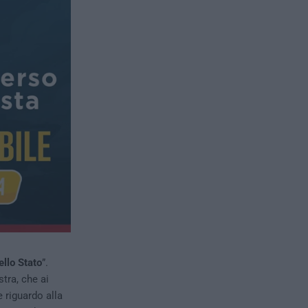
ello Stato
”.
tra, che ai
e riguardo alla