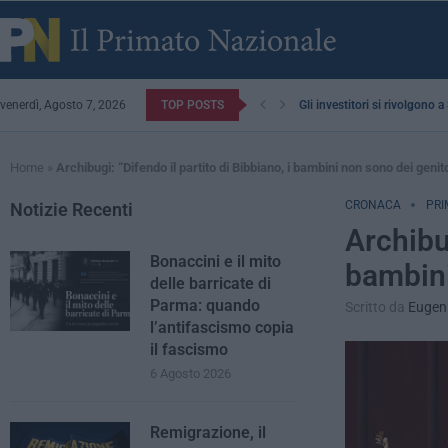
venerdì, Agosto 7, 2026
TOP POSTS
Gli investitori si rivolgono 
Home
»
Archibugi: “Difendo il partito di Bibbiano, i bambini non sono dei genito
CRONACA
PRI
Notizie Recenti
Archibug
Bonaccini e il mito
bambini
delle barricate di
Parma: quando
Scritto da
Eugeni
l’antifascismo copia
il fascismo
6 Agosto 2026
Remigrazione, il