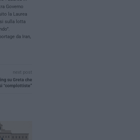
 tra Governo
uito la Laurea
i sulla lotta
ndo”.
portage da Iran,
next post
king su Greta che
i “complottiste”