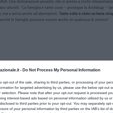
 affidi. Una dichiarazione pesante, che si presta a molte interpretazi
caso attoniti. “La famiglia è tante cose – prosegue la Archibugi – t
i, ma a arriva anche ad aberrazioni.
Tante volte è stato un bene stra
 perché le famiglie possono essere anche un qualcosa di sinistro”.
azionale.it -
Do Not Process My Personal Information
to opt-out of the sale, sharing to third parties, or processing of your per
formation for targeted advertising by us, please use the below opt-out s
r selection. Please note that after your opt-out request is processed y
eing interest-based ads based on personal information utilized by us or
disclosed to third parties prior to your opt-out. You may separately opt-
losure of your personal information by third parties on the IAB’s list of
nza la compagna regista non ama troppo il concetto di famiglia, ch