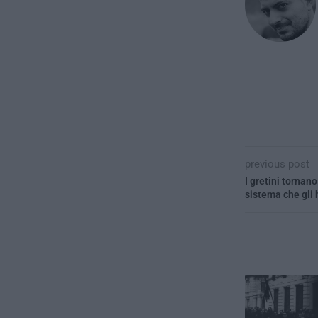
previous post
I gretini tornano
sistema che gli h