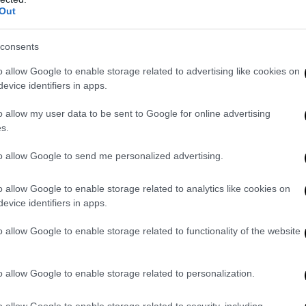
rincipio dello Stato di diritto dire che il bambino non è dei genitori”
Out
. Ecco, prendere le difese del cosiddetto “partito di Bibbiano” è for
iù grave, a prescindere dalla questione dello Stato legittimato a int
consents
i al limite. Perché quel sistema di affidi, in quel preciso frangente, 
o allow Google to enable storage related to advertising like cookies on
i.
evice identifiers in apps.
vviamente di condannare in toto le istituzioni che provvedono, qua
o allow my user data to be sent to Google for online advertising
 accurate indagini a riguardo, ad affidare i bambini a case famiglia 
s.
tta di capire che
il caso di Bibbiano, e purtroppo non è l’unico, rapp
nale.
Per questo va condannato senza giri di parole, proprio perché
to allow Google to send me personalized advertising.
i.
o allow Google to enable storage related to analytics like cookies on
evice identifiers in apps.
o allow Google to enable storage related to functionality of the website
o allow Google to enable storage related to personalization.
o allow Google to enable storage related to security, including