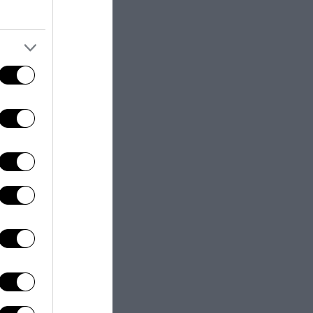
o Di Stefano
.
tro statuto e
, – dice Di
di
alleanze
sidente della
liste civiche.
iste
. “Lo statuto del
ll’Umbria si
a Di Maio, noi
Verini
,