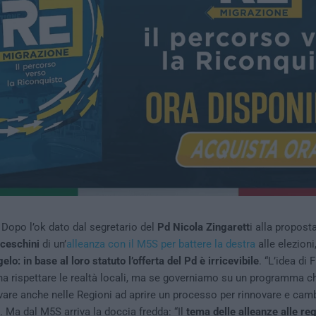
Dopo l’ok dato dal segretario del
Pd Nicola Zingarett
i alla propost
ceschini
di un’
alleanza con il M5S per battere la destra
alle elezioni
gelo: in base al loro statuto l’offerta del Pd è irricevibile
. “L’idea di
na rispettare le realtà locali, ma se governiamo su un programma chia
are anche nelle Regioni ad aprire un processo per rinnovare e camb
. Ma dal M5S arriva la doccia fredda: “Il
tema delle alleanze alle reg