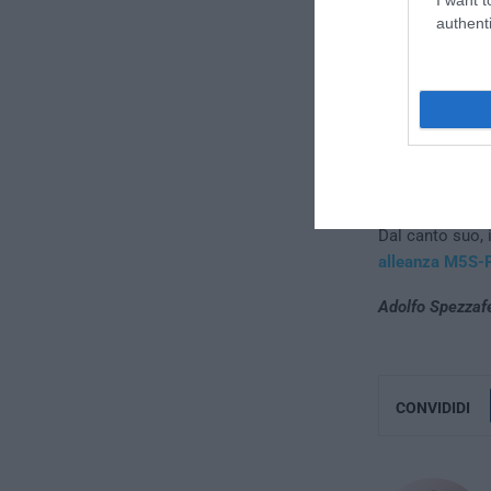
authenti
Dal canto suo, i
alleanza M5S-
Adolfo Spezzaf
CONVIDIDI