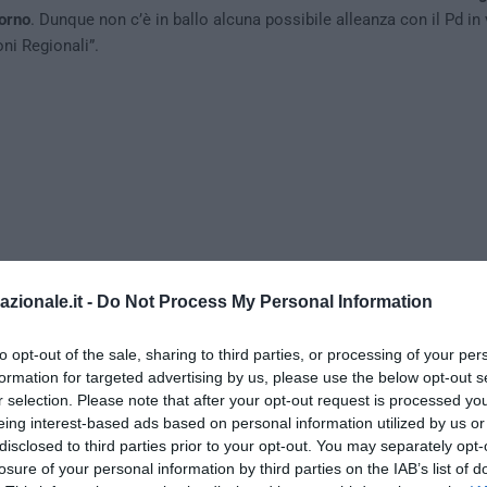
iorno
. Dunque non c’è in ballo alcuna possibile alleanza con il Pd in 
ni Regionali”.
azionale.it -
Do Not Process My Personal Information
to opt-out of the sale, sharing to third parties, or processing of your per
formation for targeted advertising by us, please use the below opt-out s
r selection. Please note that after your opt-out request is processed y
eing interest-based ads based on personal information utilized by us or
imento le priorità sono altre”
disclosed to third parties prior to your opt-out. You may separately opt-
losure of your personal information by third parties on the IAB’s list of
spiegano che “le
priorità per il MoVimento sono altre
, ci sono temi i