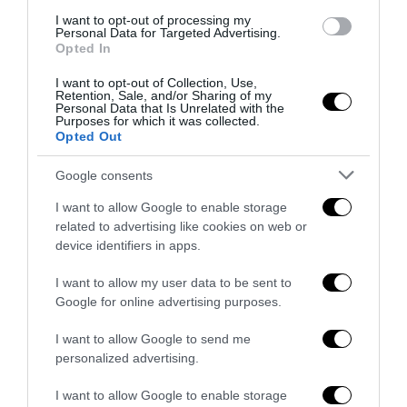
I want to opt-out of processing my
Personal Data for Targeted Advertising.
Opted In
I want to opt-out of Collection, Use,
Retention, Sale, and/or Sharing of my
Personal Data that Is Unrelated with the
Purposes for which it was collected.
Opted Out
Google consents
I want to allow Google to enable storage
La sinistra è così serva delle toghe da odiare persino il
related to advertising like cookies on web or
ricordo di Enzo...
device identifiers in apps.
5 Agosto 2026
I want to allow my user data to be sent to
Google for online advertising purposes.
I want to allow Google to send me
personalized advertising.
I want to allow Google to enable storage