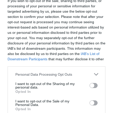
If you wish to opt-out of the sale, sharing to third parties, or
processing of your personal or sensitive information for
targeted advertising by us, please use the below opt-out
section to confirm your selection. Please note that after your
opt-out request is processed you may continue seeing
interest-based ads based on personal information utilized by
us or personal information disclosed to third parties prior to
your opt-out. You may separately opt-out of the further
disclosure of your personal information by third parties on the
IAB’s list of downstream participants. This information may
also be disclosed by us to third parties on the
IAB’s List of
Downstream Participants
that may further disclose it to other
third parties.
Please note that this website/app uses one or more Google
Personal Data Processing Opt Outs
services and may gather and store information including but
La Camera boccia il patentino antifascista per parlare a
not limited to your visit or usage behaviour. You may click to
I want to opt-out of the Sharing of my
Montecitorio: palo clamoroso del Pd
personal data.
grant or deny consent to Google and its third-party tags to
Opted In
5 Agosto 2026
use your data for below specified purposes in below Google
consent section.
I want to opt-out of the Sale of my
Personal Data.
Opted In