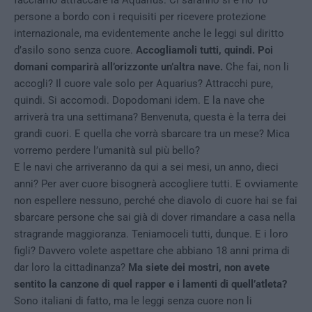
facciamo attraccare la Aquarius. Ci saranno sì e no 10
persone a bordo con i requisiti per ricevere protezione
internazionale, ma evidentemente anche le leggi sul diritto
d’asilo sono senza cuore.
Accogliamoli tutti, quindi. Poi
domani comparirà all’orizzonte un’altra nave.
Che fai, non li
accogli? Il cuore vale solo per Aquarius? Attracchi pure,
quindi. Si accomodi. Dopodomani idem. E la nave che
arriverà tra una settimana? Benvenuta, questa è la terra dei
grandi cuori. E quella che vorrà sbarcare tra un mese? Mica
vorremo perdere l’umanità sul più bello?
E le navi che arriveranno da qui a sei mesi, un anno, dieci
anni? Per aver cuore bisognerà accogliere tutti. E ovviamente
non espellere nessuno, perché che diavolo di cuore hai se fai
sbarcare persone che sai già di dover rimandare a casa nella
stragrande maggioranza. Teniamoceli tutti, dunque. E i loro
figli? Davvero volete aspettare che abbiano 18 anni prima di
dar loro la cittadinanza?
Ma siete dei mostri, non avete
sentito la canzone di quel rapper e i lamenti di quell’atleta?
Sono italiani di fatto, ma le leggi senza cuore non li