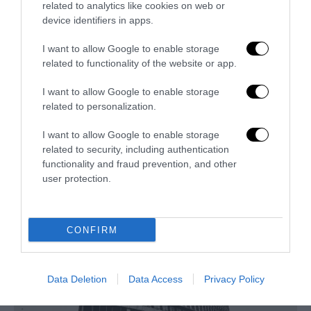
related to analytics like cookies on web or
device identifiers in apps.
I want to allow Google to enable storage
related to functionality of the website or app.
I want to allow Google to enable storage
related to personalization.
L’Anpi divora se stessa: la fabbrica delle scomuniche
esplode su Israele
I want to allow Google to enable storage
related to security, including authentication
5 Agosto 2026
functionality and fraud prevention, and other
user protection.
CONFIRM
Data Deletion
Data Access
Privacy Policy