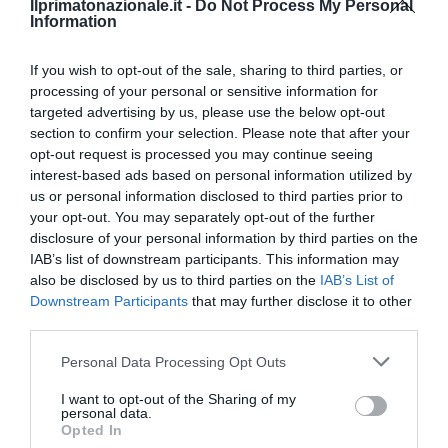
Ilprimatonazionale.it -
Do Not Process My Personal
Information
previous post
If you wish to opt-out of the sale, sharing to third parties, or
Sarà a Padova la sede del Radiotelescopio più grande del
processing of your personal or sensitive information for
mondo
targeted advertising by us, please use the below opt-out
section to confirm your selection. Please note that after your
next post
opt-out request is processed you may continue seeing
Se Renzi finanzia la multinazionale che chiude gli stabilimenti
interest-based ads based on personal information utilized by
italiani
us or personal information disclosed to third parties prior to
your opt-out. You may separately opt-out of the further
disclosure of your personal information by third parties on the
YOU MAY ALSO LIKE
IAB’s list of downstream participants. This information may
also be disclosed by us to third parties on the
IAB’s List of
Downstream Participants
that may further disclose it to other
third parties.
Please note that this website/app uses one or more Google
Personal Data Processing Opt Outs
services and may gather and store information including but
not limited to your visit or usage behaviour. You may click to
I want to opt-out of the Sharing of my
personal data.
grant or deny consent to Google and its third-party tags to
Opted In
use your data for below specified purposes in below Google