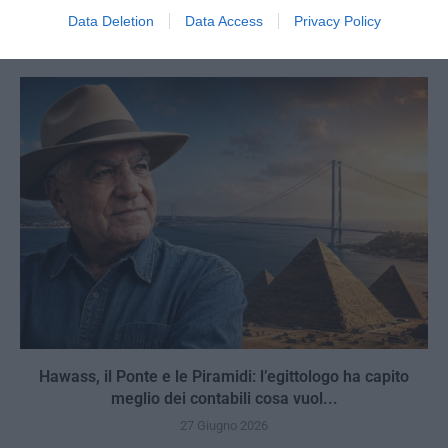
narrazione verde sul clima
Data Deletion
Data Access
Privacy Policy
27 Giugno 2026
Hawass, il Ponte e le Piramidi: l’egittologo ha capito
meglio dei contabili cosa vuol...
27 Giugno 2026