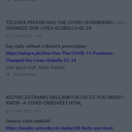
TELEGRA.PHHOW-HAS-THE-COVID-19-PANDEMIC-
REPLY
CHANGED-OUR-LIVES-GLOBALLY-02-24
3 Aprile 2022 - 4:04
buy cialis without a doctor’s prescription
https://telegra.ph/How-Has-The-COVID-19-Pandemic-
Changed-Our-Lives-Globally-02-24
Very good stuff. Many thanks!
Caricamento...
KEUYBC.ESTRANKY.SKCLANKY30-FACTS-YOU-MUST-
REPLY
KNOW--A-COVID-CRIBSHEET.HTML
4 Aprile 2022 - 5:41
Generic cialis tadalafil
https://keuybc.estranky.sk/clanky/30-facts-you-must-