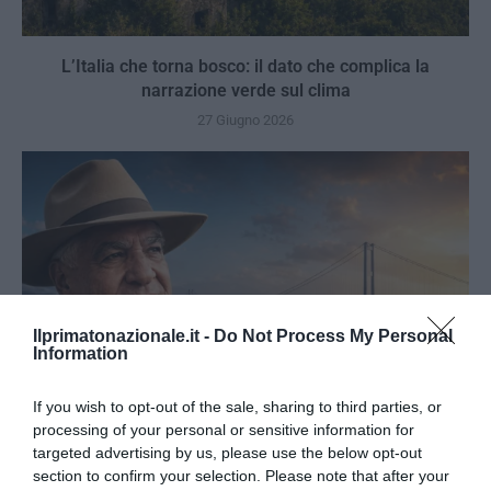
L’Italia che torna bosco: il dato che complica la
narrazione verde sul clima
27 Giugno 2026
Ilprimatonazionale.it -
Do Not Process My Personal
Information
If you wish to opt-out of the sale, sharing to third parties, or
processing of your personal or sensitive information for
targeted advertising by us, please use the below opt-out
section to confirm your selection. Please note that after your
Hawass, il Ponte e le Piramidi: l’egittologo ha capito