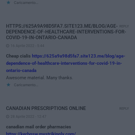
Caricamento...
HTTPS://625A9A98D5FA7.SITE123.ME/BLOG/AGE-
REPLY
DEPENDENCE-OF-HEALTHCARE-INTERVENTIONS-FOR-
COVID-19-IN-ONTARIO-CANADA
16 Aprile 2022 - 5:44
Cheap cialis
https://625a9a98d5fa7.site123.me/blog/age-
dependence-of-healthcare-interventions-for-covid-19-in-
ontario-canada
Awesome material. Many thanks.
Caricamento...
CANADIAN PRESCRIPTIONS ONLINE
REPLY
28 Aprile 2022 - 12:47
canadian mail order pharmacies
https://kerbgsw.mystrikingly.com/