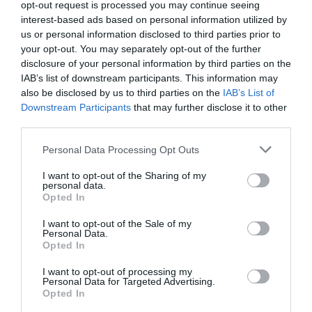
opt-out request is processed you may continue seeing
meglio dei contabili cosa vuol...
interest-based ads based on personal information utilized by
27 Giugno 2026
us or personal information disclosed to third parties prior to
your opt-out. You may separately opt-out of the further
disclosure of your personal information by third parties on the
IAB’s list of downstream participants. This information may
also be disclosed by us to third parties on the
IAB’s List of
Downstream Participants
that may further disclose it to other
third parties.
Please note that this website/app uses one or more Google
Personal Data Processing Opt Outs
services and may gather and store information including but
not limited to your visit or usage behaviour. You may click to
I want to opt-out of the Sharing of my
personal data.
grant or deny consent to Google and its third-party tags to
Opted In
use your data for below specified purposes in below Google
consent section.
I want to opt-out of the Sale of my
Personal Data.
Opted In
Emma, l’AI italiana finita nel tritacarne: la sovranità
tecnologica è una strada in salita
I want to opt-out of processing my
Personal Data for Targeted Advertising.
27 Giugno 2026
Opted In