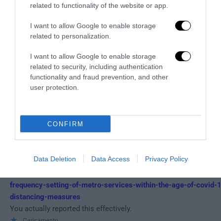
related to functionality of the website or app.
I want to allow Google to enable storage
HTTPS://PROCESSBUILD48083.WIXSITE.COM/SDEHNKYS
REPLY
related to personalization.
29 Gennaio 2022 - 2:51
I want to allow Google to enable storage
cialis 5mg
https://processbuild48083.wixsite.com/sdehnkys
related to security, including authentication
Regards! I like it.
functionality and fraud prevention, and other
Caricamento...
user protection.
HTTPS://GPEFY8.WIXSITE.COM/PHARMACY/POST/OPTIM
CONFIRM
R
FREQUENCY-SETTING-OF-METRO-SERVICES-WITHIN-THE
AGE-OF-COVID-19-DISTANCING-MEASURES
1 Aprile 2022 - 10:18
Data Deletion
Data Access
Privacy Policy
cialis online
https://gpefy8.wixsite.com/pharmacy/post/optimal
frequency-setting-of-metro-services-within-the-age-of-covid-
distancing-measures
You actually reported this effectively.
Caricamento...